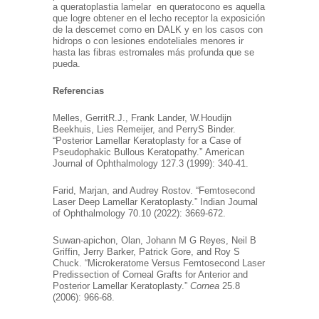
a queratoplastia lamelar en queratocono es aquella
que logre obtener en el lecho receptor la exposición
de la descemet como en DALK y en los casos con
hidrops o con lesiones endoteliales menores ir
hasta las fibras estromales más profunda que se
pueda.
Referencias
Melles, GerritR.J., Frank Lander, W.Houdijn
Beekhuis, Lies Remeijer, and PerryS Binder.
“Posterior Lamellar Keratoplasty for a Case of
Pseudophakic Bullous Keratopathy.” American
Journal of Ophthalmology 127.3 (1999): 340-41.
Farid, Marjan, and Audrey Rostov. “Femtosecond
Laser Deep Lamellar Keratoplasty.” Indian Journal
of Ophthalmology 70.10 (2022): 3669-672.
Suwan-apichon, Olan, Johann M G Reyes, Neil B
Griffin, Jerry Barker, Patrick Gore, and Roy S
Chuck. “Microkeratome Versus Femtosecond Laser
Predissection of Corneal Grafts for Anterior and
Posterior Lamellar Keratoplasty.”
Cornea
25.8
(2006): 966-68.