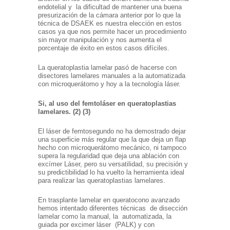
endotelial y la dificultad de mantener una buena
presurización de la cámara anterior por lo que la
técnica de DSAEK es nuestra elección en estos
casos ya que nos permite hacer un procedimiento
sin mayor manipulación y nos aumenta el
porcentaje de éxito en estos casos difíciles.
La queratoplastia lamelar pasó de hacerse con
disectores lamelares manuales a la automatizada
con microquerátomo y hoy a la tecnología láser.
Si, al uso del femtoláser en queratoplastias
lamelares. (2) (3)
El láser de femtosegundo no ha demostrado dejar
una superficie más regular que la que deja un flap
hecho con microquerátomo mecánico, ni tampoco
supera la regularidad que deja una ablación con
excímer Láser, pero su versatilidad, su precisión y
su predictibilidad lo ha vuelto la herramienta ideal
para realizar las queratoplastias lamelares.
En trasplante lamelar en queratocono avanzado
hemos intentado diferentes técnicas de disección
lamelar como la manual, la automatizada, la
guiada por excimer láser (PALK) y con