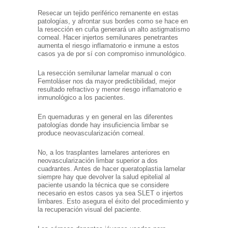
Resecar un tejido periférico remanente en estas
patologías, y afrontar sus bordes como se hace en
la resección en cuña generará un alto astigmatismo
corneal. Hacer injertos semilunares penetrantes
aumenta el riesgo inflamatorio e inmune a estos
casos ya de por sí con compromiso inmunológico.
La resección semilunar lamelar manual o con
Femtoláser nos da mayor predictibilidad, mejor
resultado refractivo y menor riesgo inflamatorio e
inmunológico a los pacientes.
En quemaduras y en general en las diferentes
patologías donde hay insuficiencia limbar se
produce neovascularización corneal.
No, a los trasplantes lamelares anteriores en
neovascularización limbar superior a dos
cuadrantes. Antes de hacer queratoplastia lamelar
siempre hay que devolver la salud epitelial al
paciente usando la técnica que se considere
necesario en estos casos ya sea SLET o injertos
limbares. Esto asegura el éxito del procedimiento y
la recuperación visual del paciente.