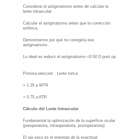
Considerar el astigmatismo antes de calcular la
lente intraocular.
Calcular el astigmatismo antes que la corrección
esférica.
Demostrarnos por qué no corregiría ese
astigmatismo .
Lo ideal es reducir el astigmatismo <0.50 D post op
.
Primera elección : Lente tórica
> 1.25 a WTR
> 0.75 a ATR
Cálculo del Lente Intraocular
Fundamental la optimización de la superficie ocular
(preoperatoria, intraoperatoria, postoperatoria)
El ojo seco es el enemigo de la exactitud.