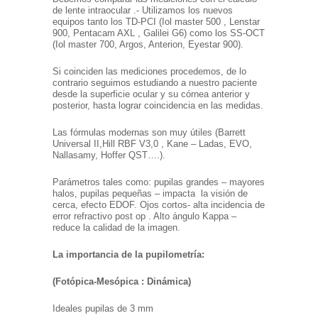
de lente intraocular .- Utilizamos los nuevos
equipos tanto los TD-PCI (Iol master 500 , Lenstar
900, Pentacam AXL , Galilei G6) como los SS-OCT
(Iol master 700, Argos, Anterion, Eyestar 900).
Si coinciden las mediciones procedemos, de lo
contrario seguimos estudiando a nuestro paciente
desde la superficie ocular y su córnea anterior y
posterior, hasta lograr coincidencia en las medidas.
Las fórmulas modernas son muy útiles (Barrett
Universal II,Hill RBF V3,0 , Kane – Ladas, EVO,
Nallasamy, Hoffer QST….).
Parámetros tales como: pupilas grandes – mayores
halos, pupilas pequeñas – impacta la visión de
cerca, efecto EDOF. Ojos cortos- alta incidencia de
error refractivo post op . Alto ángulo Kappa –
reduce la calidad de la imagen.
La importancia de la pupilometría:
(Fotópica-Mesópica : Dinámica)
Ideales pupilas de 3 mm