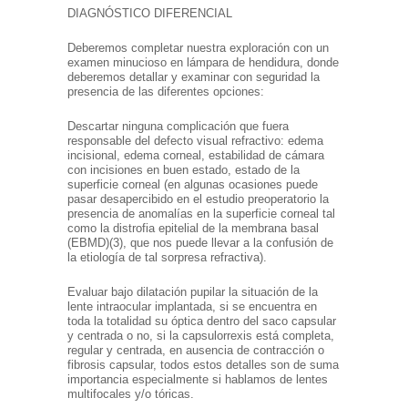
DIAGNÓSTICO DIFERENCIAL
Deberemos completar nuestra exploración con un
examen minucioso en lámpara de hendidura, donde
deberemos detallar y examinar con seguridad la
presencia de las diferentes opciones:
Descartar ninguna complicación que fuera
responsable del defecto visual refractivo: edema
incisional, edema corneal, estabilidad de cámara
con incisiones en buen estado, estado de la
superficie corneal (en algunas ocasiones puede
pasar desapercibido en el estudio preoperatorio la
presencia de anomalías en la superficie corneal tal
como la distrofia epitelial de la membrana basal
(EBMD)(3), que nos puede llevar a la confusión de
la etiología de tal sorpresa refractiva).
Evaluar bajo dilatación pupilar la situación de la
lente intraocular implantada, si se encuentra en
toda la totalidad su óptica dentro del saco capsular
y centrada o no, si la capsulorrexis está completa,
regular y centrada, en ausencia de contracción o
fibrosis capsular, todos estos detalles son de suma
importancia especialmente si hablamos de lentes
multifocales y/o tóricas.