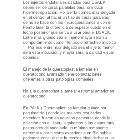
Los injertos endoteliales usados para DSAEK
deben ser de caras paralelas para no inducir
hipermetropización. Por ser la córnea más delgada
en el centro, al hacer un flap de caras paralelas
como se hace con los microquerátomos o con el
Femto láser la diferencia de espesor queda en el
lecho posterior que se va a usar para el DSAEK.
Entre más grueso sea el injerto mayor será su
comportamiento como “ lentículo refractivo miópico
” Por eso entre más delgado sea el injerto menor
será esta inducción y mayor será la calidad visual
obtenida.
El manejo de la queratoplastia lamelar en
queratocono avanzado tiene connotaciones
diferentes a otras patologías corneales.
No a la queratoplastia lamelar estromal anterior en
queratocono.
En PALK ( Queratoplastias lamelar guiada por
paquimetría ) donde los mejores resultados
obtenidos fueron en aquellos pacientes donde la
ablación con el láser, llegabamos a las capas muy
posteriores dejando solo un mínimo remanente
estromal y por nuestra experiencia en Big bubble
podemos concluir que la técnica ideal de hacer un