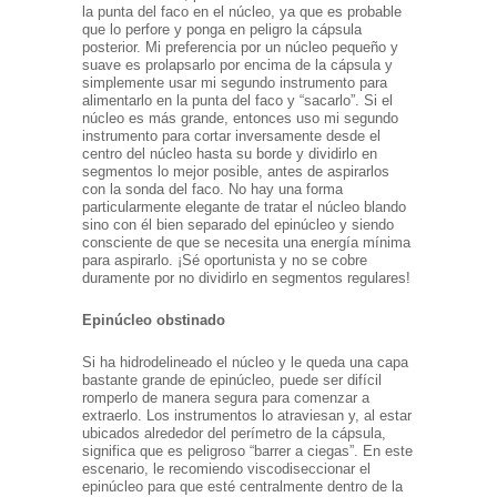
la punta del faco en el núcleo, ya que es probable
que lo perfore y ponga en peligro la cápsula
posterior. Mi preferencia por un núcleo pequeño y
suave es prolapsarlo por encima de la cápsula y
simplemente usar mi segundo instrumento para
alimentarlo en la punta del faco y “sacarlo”. Si el
núcleo es más grande, entonces uso mi segundo
instrumento para cortar inversamente desde el
centro del núcleo hasta su borde y dividirlo en
segmentos lo mejor posible, antes de aspirarlos
con la sonda del faco. No hay una forma
particularmente elegante de tratar el núcleo blando
sino con él bien separado del epinúcleo y siendo
consciente de que se necesita una energía mínima
para aspirarlo. ¡Sé oportunista y no se cobre
duramente por no dividirlo en segmentos regulares!
Epinúcleo obstinado
Si ha hidrodelineado el núcleo y le queda una capa
bastante grande de epinúcleo, puede ser difícil
romperlo de manera segura para comenzar a
extraerlo. Los instrumentos lo atraviesan y, al estar
ubicados alrededor del perímetro de la cápsula,
significa que es peligroso “barrer a ciegas”. En este
escenario, le recomiendo viscodiseccionar el
epinúcleo para que esté centralmente dentro de la