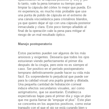
lo tanto, vale la pena tomarse su tiempo para
limpiar la cápsula del córtex lo mejor que pueda. En
mi experiencia, es mucho más probable que use
una punta de pulido de cápsula en el extremo de
una cánula viscoelástica para cristalinos blandos,
ya que quiero dejar el ojo con una cápsula posterior
inmaculada y clara. Este poco tiempo añadido al
final de la operación vale la pena para mitigar el
riesgo de un mal resultado óptico.
Manejo postoperatorio
Estos pacientes pueden ser algunos de los más
ansiosos y exigentes. Desearía que todos los ojos
estuvieran viendo perfectamente el primer día
después de la cirugía, pero este no es siempre el
caso. Ser positivo en el período postoperatorio
temprano definitivamente puede hacer su vida más
fácil. Es sorprendente lo perjudicial que puede ser
para la calidad visual una pupila grande y dilatada.
Una pequeña cantidad de hidratación corneal
induce efectos secundarios visuales, así como
astigmatismo, que se asentarán. Establezca
expectativas bajas para el primer día y siga un plan
que me gusta llamar de “empujar el plus”. Este plan
se concentra en los aspectos positivos, como estar
tranquilo con el que el ojo se está curando bien y