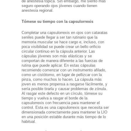
de anestesia tópica. Sin embargo, me siento más
seguro operando ojos jóvenes cuando tienen
anestesia regional.
Tómese su tiempo con la capsulorrexis
Completar una capsulorrexis en ojos con cataratas
seniles puede llegar a ser tan rutinario que la
memoria muscular se hace cargo e, incluso, con
poca visibilidad se puede crear un bello orificio
circular continuo en la cápsula anterior. Las
cápsulas jóvenes son más elásticas y se
comportan de manera diferente a las fuerzas de
rutina que puede aplicar. En estas cápsulas
recomiendo comenzar con un instrumento afilado,
como un cistótomo, en lugar de pellizcar con la
pinza, como muchos lo hacen. La cápsula más
joven es menos propensa a rasgarse fácilmente, y
sería posible tirarla y causar problemas de zónula.
Al rasgar este defecto en un círculo, tómese su
tiempo y vuelva a rasgar el borde de la
capsulorrexis con frecuencia para mantener el
control. Esta es una capsulorrexis que necesita ser
dimensionada correctamente para mantener la LIO
en una posición estable durante más tiempo de lo
habitual.