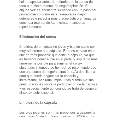
bolsa capsular antes de retirarlo con la sonda del
faco o la pieza manual de riego/aspiración. Si
alguna vez se encuentra luchando con un paso del
procedimiento como este, siempre es mejor
detenerse e inyectar más viscoelástico en lugar de
continuar intentando las mismas maniobras
repetidamente.
Eliminación del córtex
El córtex de un cristalino joven y blando suele ser
muy adherente a la cápsula. Este es el paso en el
que es más probable que dañe la cápsula, ya que
es tentador poner el pie en el pedal y aspirar lo más
firmemente posible para eliminar el córtex
obstinado. ¡Tómese su tiempo! Le recomiendo que
use una punta de riego/aspiración (I/A) de silicona
para que pueda enganchar la cápsula y,
literalmente, aspirarla limpia. Esto disminuye sus
preocupaciones sobre la participación de la cápsula
y es especialmente útil cuando se trata de despojar
el córtex subincisional.
Limpieza de la cápsula
Los ojos jóvenes son más propensos a desarrollar
opacificación de la cápsula posterior (PCO) y, por