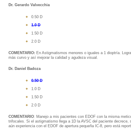
Dr. Gerardo Valvecchia
0.50 D
1.0 D
1.50 D
2.0 D
COMENTARIO:
En Astigmatismos menores o iguales a 1 dioptría. Logram
más curvo y así mejorar la calidad y agudeza visual.
Dr. Daniel Badoza
0.50 D
1.0 D
1.50 D
2.0 D
COMENTARIO
: Manejo a mis pacientes con EDOF con la misma meticu
trifocales. Si el astigmatismo llega a 1D la AVSC del paciente decrece,
aún experiencia con el EDOF de apertura pequeña IC-8, pero está repor