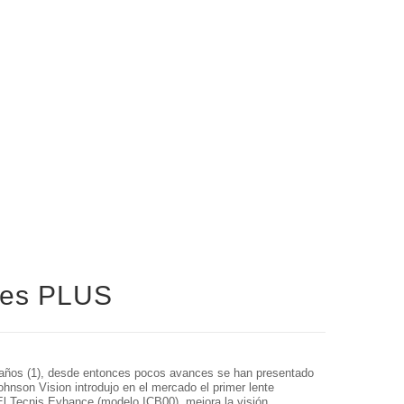
les PLUS
0 años (1), desde entonces pocos avances se han presentado
hnson Vision introdujo en el mercado el primer lente
 El Tecnis Eyhance (modelo ICB00), mejora la visión