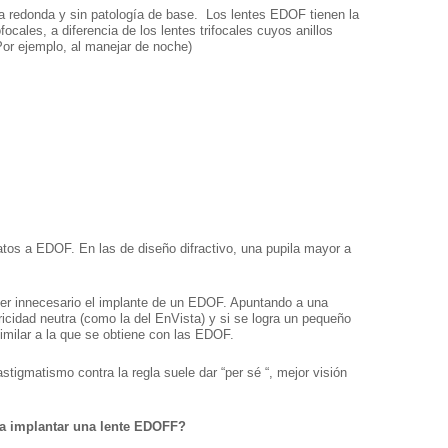
a redonda y sin patología de base. Los lentes EDOF tienen la
focales, a diferencia de los lentes trifocales cuyos anillos
Por ejemplo, al manejar de noche)
atos a EDOF. En las de diseño difractivo, una pupila mayor a
er innecesario el implante de un EDOF. Apuntando a una
cidad neutra (como la del EnVista) y si se logra un pequeño
similar a la que se obtiene con las EDOF.
tigmatismo contra la regla suele dar “per sé “, mejor visión
ra implantar una lente EDOFF?