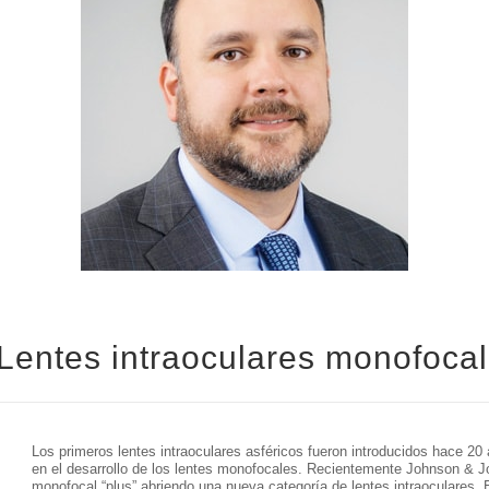
Lentes intraoculares monofoca
Los primeros lentes intraoculares asféricos fueron introducidos hace 2
en el desarrollo de los lentes monofocales. Recientemente Johnson & Jo
monofocal “plus” abriendo una nueva categoría de lentes intraoculares.