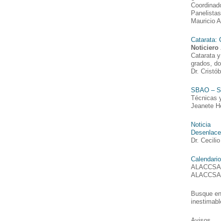
Coordinado
Panelistas
Mauricio A.
Catarata: 
Noticier
Catarata y
grados, do
Dr. Cristó
SBAO – So
Técnicas y
Jeanete He
Noticia
Desenlace 
Dr. Cecili
Calendari
ALACCSA-R
ALACCSA-R
Busque e
inestimabl
Avisos