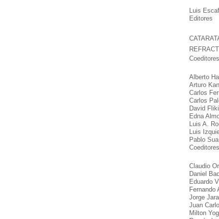
Luis Escaf
Editores
CATARATA 
REFRACTIV
Coeditores
Alberto Ha
Arturo Kan
Carlos Fer
Carlos Pa
David Flik
Edna Almod
Luis A. Ro
Luis Izqui
Pablo Sua
Coeditores
Claudio Or
Daniel Bad
Eduardo Vi
Fernando A
Jorge Jara
Juan Carlo
Milton Yogi