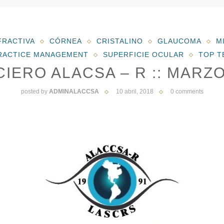
FRACTIVA
CÓRNEA
CRISTALINO
GLAUCOMA
M
RACTICE MANAGEMENT
SUPERFICIE OCULAR
TOP T
CIERO ALACSA – R :: MARZO
posted by
ADMINALACCSA
10 abril, 2018
0 comments