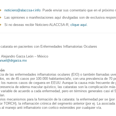
noticiero@alaccsa-r.info
: Puede enviar sus comentario que en el próximo 
Las opiniones o manifestaciones aquí divulgadas son de exclusiva respons
Si no deseas recibir Noticiero ALACCSA-R,
clique aquí.
 catarata en pacientes con Enfermedades Inflamatorias Oculares
l Alejandro Garza León – México
nuel@drgarza.mx
ión
cia de las enfermedades inflamatorias oculares (EIO) o también llamadas uveí
dos, es de 45 casos por 100.000 habitantes/año, con una prevalencia de 70 p
 los nuevos casos de ceguera en EEUU. Aunque la causa más frecuente de p
presencia de edema macular quístico, las cataratas son la complicación más 
 variable de acuerdo a cada enfermedad, pero en términos generales casi el
lan.
rios mecanismos para la formación de la catarata: la enfermedad per se (por 
por TORCH), la inflamación crónica del segmento anterior (por ej. La asociada a a
 al manejo anti inflamatorio con cortico esteroides por cualquier vía.