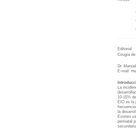
Editorial
Cirugía de
Dr. Manue
E-mail:
ma
Introducc
La inciden
desarrolla
10-15% de
EIO es la 
frecuencia
la desarrol
Existen va
perinatal 
secundaria