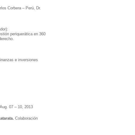
rlos Corbera – Perú, Dr.
dor):
stión periquerática en 360
derecho.
finanzas e inversiones
Aug. 07 – 10, 2013
atarata.
Colaboración