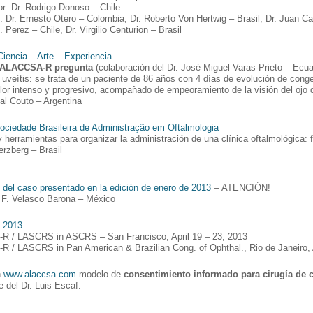
r: Dr. Rodrigo Donoso – Chile
: Dr. Ernesto Otero – Colombia, Dr. Roberto Von Hertwig – Brasil, Dr. Juan Ca
 Perez – Chile, Dr. Virgilio Centurion – Brasil
Ciencia – Arte – Experiencia
o ALACCSA-R pregunta
(colaboración del Dr. José Miguel Varas-Prieto – Ecua
 uveítis: se trata de un paciente de 86 años con 4 días de evolución de conge
lor intenso y progresivo, acompañado de empeoramiento de la visión del ojo 
bal Couto – Argentina
ciedade Brasileira de Administração em Oftalmologia
 herramientas para organizar la administración de una clínica oftalmológica: 
rzberg – Brasil
del caso presentado en la edición de enero de 2013
– ATENCIÓN!
o F. Velasco Barona – México
o 2013
 / LASCRS in ASCRS – San Francisco, April 19 – 23, 2013
 / LASCRS in Pan American & Brazilian Cong. of Ophthal., Rio de Janeiro, 
n
www.alaccsa.com
modelo de
consentimiento informado para cirugía de c
e del Dr. Luis Escaf.