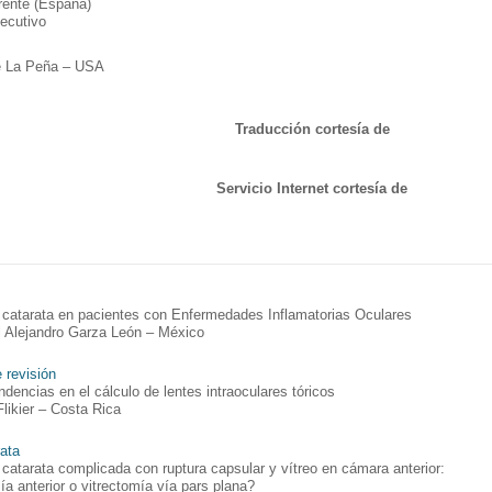
ente (España)
jecutivo
e La Peña – USA
Traducción cortesía de
Servicio Internet cortesía de
 catarata en pacientes con Enfermedades Inflamatorias Oculares
l Alejandro Garza León – México
e revisión
dencias en el cálculo de lentes intraoculares tóricos
Flikier – Costa Rica
ata
 catarata complicada con ruptura capsular y vítreo en cámara anterior:
ía anterior o vitrectomía vía pars plana?