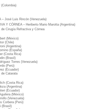
 (Colombia)
– José Luis Rincón (Venezuela)
A Y CÓRNEA – Heriberto Mario Marotta (Argentina)
 de Cirugía Refractiva y Córnea
bert (México)
tor (Chile)
roni (Argentina)
lomino (España)
ier (Costa Rica)
in (Brasil)
dríguez Torres (Venezuela)
erdo (Perú)
rez (Ecuador)
 de Catarata
lich (Costa Rica)
oza (Argentina)
teri (Ecuador)
guilera (México)
millo (Venezuela)
s Corbera (Perú)
 (Brasil)