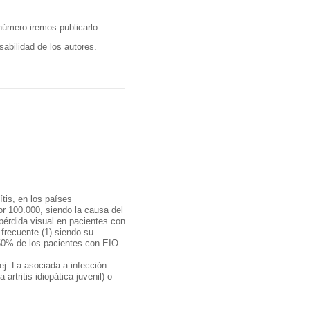
número iremos publicarlo.
abilidad de los autores.
tis, en los países
or 100.000, siendo la causa del
érdida visual en pacientes con
frecuente (1) siendo su
 50% de los pacientes con EIO
ej. La asociada a infección
rtritis idiopática juvenil) o