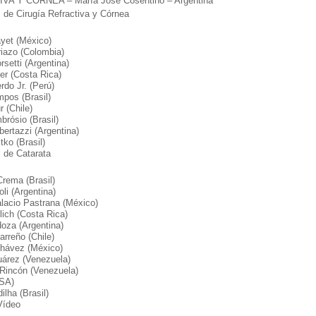
A Y CÓRNEA – María José Cosentino – Argentina
 de Cirugía Refractiva y Córnea
yet (México)
iazo (Colombia)
rsetti (Argentina)
ier (Costa Rica)
rdo Jr. (Perú)
pos (Brasil)
r (Chile)
rósio (Brasil)
bertazzi (Argentina)
tko (Brasil)
 de Catarata
rema (Brasil)
oli (Argentina)
lacio Pastrana (México)
lich (Costa Rica)
oza (Argentina)
rreño (Chile)
hávez (México)
uárez (Venezuela)
 Rincón (Venezuela)
USA)
ilha (Brasil)
Vídeo