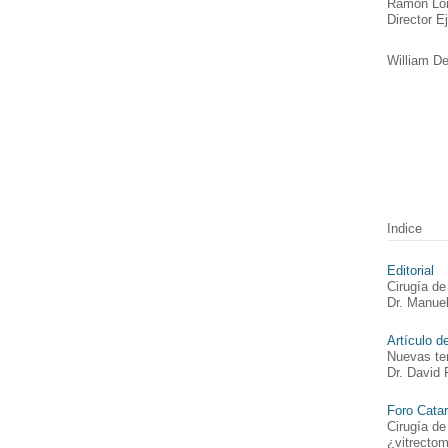
Ramón Lor
Director E
William D
Indice
Editorial
Cirugía de
Dr. Manue
Artículo d
Nuevas ten
Dr. David 
Foro Catar
Cirugía de
¿vitrectom