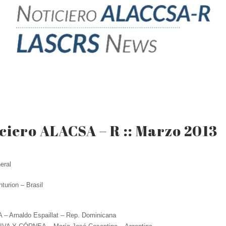
ciero ALACSA – R :: Marzo 2013
eral
nturion – Brasil
– Arnaldo Espaillat – Rep. Dominicana