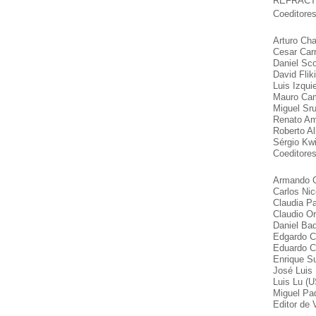
REFRACTIV
Coeditores
Arturo Cha
Cesar Carr
Daniel Sco
David Flik
Luis Izquie
Mauro Cam
Miguel Sru
Renato Amb
Roberto Al
Sérgio Kwi
Coeditores
Armando C
Carlos Nic
Claudia Pa
Claudio Or
Daniel Bad
Edgardo Ca
Eduardo C
Enrique S
José Luis
Luis Lu (
Miguel Pad
Editor de 