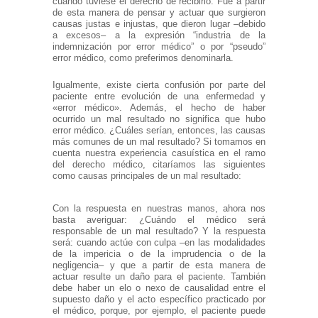
cuando tuviese el derecho de recibirlo. Fue a partir
de esta manera de pensar y actuar que surgieron
causas justas e injustas, que dieron lugar ‒debido
a excesos‒ a la expresión “industria de la
indemnización por error médico” o por “pseudo”
error médico, como preferimos denominarla.
Igualmente, existe cierta confusión por parte del
paciente entre evolución de una enfermedad y
«error médico». Además, el hecho de haber
ocurrido un mal resultado no significa que hubo
error médico. ¿Cuáles serían, entonces, las causas
más comunes de un mal resultado? Si tomamos en
cuenta nuestra experiencia casuística en el ramo
del derecho médico, citaríamos las siguientes
como causas principales de un mal resultado:
Con la respuesta en nuestras manos, ahora nos
basta averiguar: ¿Cuándo el médico será
responsable de un mal resultado? Y la respuesta
será: cuando actúe con culpa ‒en las modalidades
de la impericia o de la imprudencia o de la
negligencia‒ y que a partir de esta manera de
actuar resulte un daño para el paciente. También
debe haber un elo o nexo de causalidad entre el
supuesto daño y el acto específico practicado por
el médico, porque, por ejemplo, el paciente puede