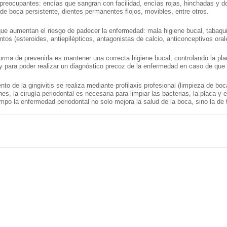
reocupantes: encías que sangran con facilidad, encías rojas, hinchadas y do
de boca persistente, dientes permanentes flojos, movibles, entre otros.
ue aumentan el riesgo de padecer la enfermedad: mala higiene bucal, tabaqu
os (esteroides, antiepilépticos, antagonistas de calcio, anticonceptivos oral
orma de prevenirla es mantener una correcta higiene bucal, controlando la plac
y para poder realizar un diagnóstico precoz de la enfermedad en caso de que
ento de la gingivitis se realiza mediante profilaxis profesional (limpieza de boc
es, la cirugía periodontal es necesaria para limpiar las bacterias, la placa y e
iempo la enfermedad periodontal no solo mejora la salud de la boca, sino la de