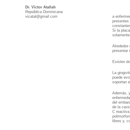
Dr. Víctor Atallah
República Dominicana
vicatal@gmail.com
a enfermed
presentes 
constantem
Si la plac
solamente 
Alrededor 
presentar 
Existen do
La gingivi
puede evol
soportan e
Además, y 
enfermedad
del embara
de la cavi
C reactiva
polimorfon
libres y, 