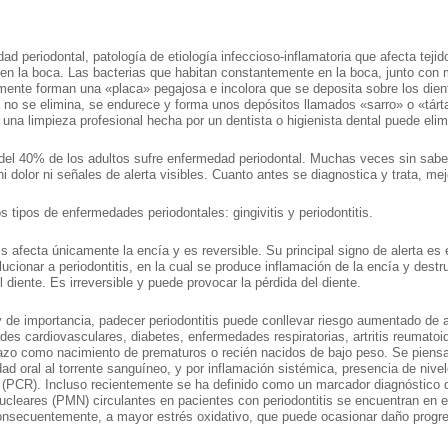
ad periodontal, patología de etiología infeccioso-inflamatoria que afecta teji
en la boca. Las bacterias que habitan constantemente en la boca, junto con m
ente forman una «placa» pegajosa e incolora que se deposita sobre los dientes
a no se elimina, se endurece y forma unos depósitos llamados «sarro» o «tárt
una limpieza profesional hecha por un dentista o higienista dental puede elim
del 40% de los adultos sufre enfermedad periodontal. Muchas veces sin sabe
ni dolor ni señales de alerta visibles. Cuanto antes se diagnostica y trata, mej
s tipos de enfermedades periodontales: gingivitis y periodontitis.
tis afecta únicamente la encía y es reversible. Su principal signo de alerta es
ucionar a periodontitis, en la cual se produce inflamación de la encía y dest
l diente. Es irreversible y puede provocar la pérdida del diente.
de importancia, padecer periodontitis puede conllevar riesgo aumentado de 
es cardiovasculares, diabetes, enfermedades respiratorias, artritis reumato
zo como nacimiento de prematuros o recién nacidos de bajo peso. Se piensa 
dad oral al torrente sanguíneo, y por inflamación sistémica, presencia de ni
 (PCR). Incluso recientemente se ha definido como un marcador diagnóstico de
ucleares (PMN) circulantes en pacientes con periodontitis se encuentran en es
consecuentemente, a mayor estrés oxidativo, que puede ocasionar daño prog