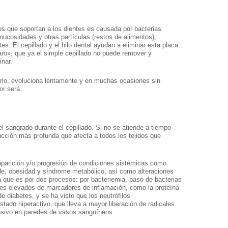
dos que soportan a los dientes es causada por bacterias
ucosidades y otras partículas (restos de alimentos),
. El cepillado y el hilo dental ayudan a eliminar esta placa.
aro», que ya el simple cepillado no puede remover y
inar.
rlo, evoluciona lentamente y en muchas ocasiones sin
or será.
 el sangrado durante el cepillado. Si no se atiende a tiempo
rucción más profunda que afecta a todos los tejidos que
aparición y/o progresión de condiciones sistémicas como
ide, obesidad y síndrome metabólico, así como alteraciones
que es por dos procesos: por bacteriemia, paso de bacterias
veles elevados de marcadores de inflamación, como la proteína
 diabetes, y se ha visto que los neutrófilos
tado hiperactivo, que lleva a mayor liberación de radicales
resivo en paredes de vasos sanguíneos.