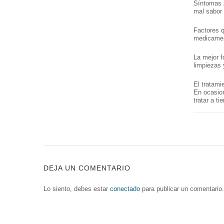
Síntomas p
mal sabor 
Factores q
medicament
La mejor f
limpiezas 
El tratami
En ocasion
tratar a t
DEJA UN COMENTARIO
Lo siento, debes estar
conectado
para publicar un comentario.