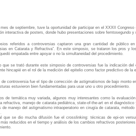
 mes de septiembre, tuve la oportunidad de participar en el XXXII Congres
ón interactiva de posters, donde hubo presentaciones sobre femtosegundo y re
sios referidos a controversias captaron una gran cantidad de público en 
sias en Catarata y Refractiva”. En este simposio, se trataron los pros y los
quedó empatada entre apoyar o no la simultaneidad del procedimiento.
o que se trató durante este simposio de controversias fue la indicación del 
nte hincapié en el rol de la medición del epitelio como factor predictivo de la
 de controversia fue el tipo de corrección de astigmatismos de bajo monto en l
turas estuvieron bien fundamentadas para usar uno u otro procedimiento.
os de temática muy variada, algunos muy interesantes como la evaluación 
ía refractiva, manejo de catarata pediátrica, state-of-the-art en el diagnóstico
s de manejo del astigmatismo intraoperatorio en cirugía de catarata, método 
.
 que se dio mucha difusión fue el crosslinking: técnicas de epi-on versus
n más reducidos en el tiempo y análisis de los cambios refractivos posteriores
miento.