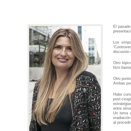
El pasado
presentaci
Los simpo
“Controver
discusión 
Otro tópic
hizo basta
Otro punto
Ambas pos
Hubo curs
post-cirug
estrategia
entre otros
Un tema al
irradiació
al procedi