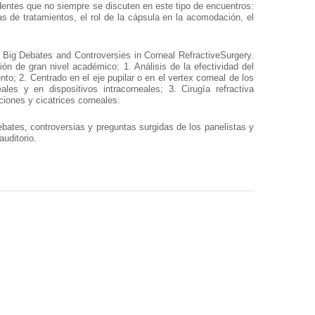
dentes que no siempre se discuten en este tipo de encuentros:
s de tratamientos, el rol de la cápsula en la acomodación, el
Big Debates and Controversies in Corneal RefractiveSurgery.
ón de gran nivel académico: 1. Análisis de la efectividad del
nto; 2. Centrado en el eje pupilar o en el vertex corneal de los
les y en dispositivos intracorneales; 3. Cirugía refractiva
ciones y cicatrices corneales.
bates, controversias y preguntas surgidas de los panelistas y
uditorio.