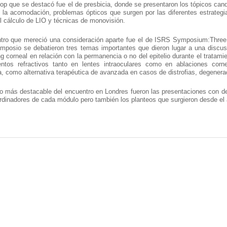
p que se destacó fue el de presbicia, donde se presentaron los tópicos can
 la acomodación, problemas ópticos que surgen por las diferentes estrategia
l cálculo de LIO y técnicas de monovisión.
tro que mereció una consideración aparte fue el de ISRS Symposium:Three 
mposio se debatieron tres temas importantes que dieron lugar a una discusi
ng corneal en relación con la permanencia o no del epitelio durante el tratamie
entos refractivos tanto en lentes intraoculares como en ablaciones cornea
a, como alternativa terapéutica de avanzada en casos de distrofias, degenera
o más destacable del encuentro en Londres fueron las presentaciones con de
rdinadores de cada módulo pero también los planteos que surgieron desde el a