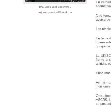
En verdad
alternativ
Dra. María José Cosentino /
majose.cosentino@icloud.com
Otro tema 
acerca de 
Las técnic
Un tema de
interesant
cirugía de
La UKISCR
frente a 
aniridia, e
Hubo mucha
Asimismo, 
incisiones
Otro simp
ASCRS, LAS
se present