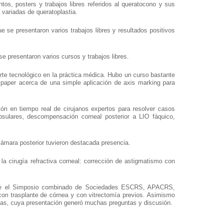
s, posters y trabajos libres referidos al queratocono y sus
s variadas de queratoplastia.
 se presentaron varios trabajos libres y resultados positivos
e presentaron varios cursos y trabajos libres.
rte tecnológico en la práctica médica. Hubo un curso bastante
n paper acerca de una simple aplicación de axis marking para
n en tiempo real de cirujanos expertos para resolver casos
apsulares, descompensación corneal posterior a LIO fáquico,
ámara posterior tuvieron destacada presencia.
a cirugía refractiva corneal: corrección de astigmatismo con
- fue el Simposio combinado de Sociedades ESCRS, APACRS,
con trasplante de córnea y con vitrectomía previos. Asimismo
mas, cuya presentación generó muchas preguntas y discusión.