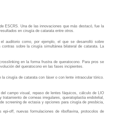
o de ESCRS. Una de las innovaciones que más destacó, fue la
sultados en cirugía de catarata entre otros.
el auditorio como, por ejemplo, el que se desarrolló sobre
 contras sobre la cirugía simultánea bilateral de catarata. La
crosslinking en la forma frustra de queratocono. Para pros se
 evolución del queratocono en las fases incipientes.
a cirugía de catarata con láser o con lente intraocular tórico.
del campo visual, repaso de lentes fáquicos, cálculo de LIO
 y tratamiento de corneas irregulares, queratoplastia endotelial,
de screening de ectasia y opciones para cirugía de presbicia,
 epi-off, nuevas formulaciones de riboflavina, protocolos de