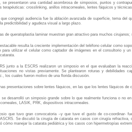
, se presentaron una cantidad asombrosa de simposios, puntos y contrapunto
as terapéuticas: crosslinking, anillos intracorneales, lentes fáquicos y técnica
que congregó audiencia fue la ablación avanzada de superficie, tema del que
la predictibilidad y agudeza visual a largo plazo.
as de queratoplastia laminar muestran gran atractivo para muchos cirujanos; s
stacable resulta la creciente implementación del teléfono celular como sopo
e para utilizar el celular como captador de imágenes en el consultorio y u
 catarata.
S junto a la ESCRS realizaron un simposio en el que evaluaban la reacció
situaciones no vistas previamente. Se plantearon roturas y debilidades c
tc., los cuales fueron motivo de una florida discusión.
s presentaciones sobre lentes fáquicos, en las que los lentes fáquicos de c
se desarrolló un simposio grande sobre lo que realmente funciona o no en l
 corneales, LASIK, PRK, dispositivos intracorneales.
osio que tuvo gran convocatoria –y que tuve el gusto de co-coordinar
CRS. Se discutió la cirugía de catarata en casos con cirugía refractiva, 
ó cómo manejar la catarata pediátrica y los casos con hipermetropías extre