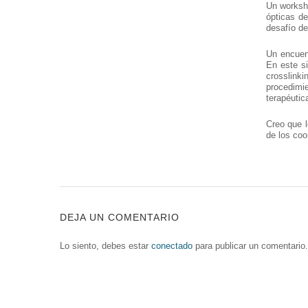
Un worksho
ópticas de
desafío de
Un encuen
En este si
crosslinki
procedimi
terapéutic
Creo que l
de los coo
DEJA UN COMENTARIO
Lo siento, debes estar
conectado
para publicar un comentario.