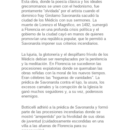
Esta obra, donde la poesía clásica y los ideales
grecorromanos se unen con el hedonismo, fue
prontamente “olvidada” por el artista cuando el
dominico fray Girolamo Savonarola sacudió la
ciudad de los Médicis con sus sermones. La
muerte de Lorenzo el Magnifico, en 1492, sumergió
a Florencia en una profunda crisis política y el
gobierno de la ciudad cayó en manos de quienes
promovían una república popular, que le permitió a
Savonarola imponer sus criterios incendiarios.
La lujuria, la glotonería y el despilfarro frívolo de los
Médicis debían ser reemplazados por la penitencia
y la meditación. En Florencia se sucedieron las
procesiones expiatorias donde se quemaban las
obras reñidas con la moral de los nuevos tiempos.
Eran célebres las “hogueras de vanidades”. La
prédica de Savonarola contra el lujo, la usura, los
excesos carnales y la corrupción de la Iglesia le
ganó muchos seguidores y, a su vez, poderosos
enemigos.
Botticelli adhirió a la prédica de Savonarola y formó
parte de las procesiones incendiarias donde se
mostró “arrepentido” por la frivolidad de sus obras
de juventud (cuidadosamente escondidas en una
villa a las afueras de Florencia para su