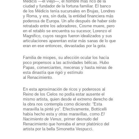
Médicis —el viejo—, el hombre más rico de la
ciudad y fundador de la fortuna familiar. El banco
de los Médicis tenía sucursales en Brujas, Londres
y Roma, y era, sin duda, la entidad financiera más
poderosa de Europa. Un año después de haber sido
retratado entre los adoradores, Cosme muere, pero
en el retablo se encuentra su sucesor, Lorenzo el
Magnifico, cuyos rasgos fueron idealizados y sus
articulaciones aparentan estar más sanas de lo que
eran en ese entonces, devastadas por la gota.
Familia de miopes, su afección ocular los hacía
poco propensos a las actividades bélicas. Hubo
Papas, comerciantes, mecenas y hasta reinas de
esta dinastía que rigió y estímulo
al Renacimiento.
En esta aproximación de ricos y poderosos al
Reino de los Cielos no podía estar ausente el
mismo artista, quien desde el extremo derecho de
la obra nos contempla como diciendo: “Esta
maravilla la pinté yo”. Efectivamente, Botticelli
había hecho esta y otras maravillas, como
El
Nacimiento de Venus
, primer desnudo del
Renacimiento que honraba el amor platónico del
artista por la bella Simonetta Vespucci.