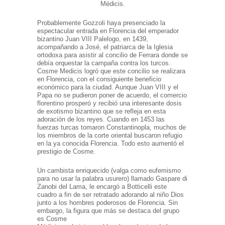
Médicis.
Probablemente Gozzoli haya presenciado la
espectacular entrada en Florencia del emperador
bizantino Juan VIII Palelogo, en 1439,
acompañando a José, el patriarca de la Iglesia
ortodoxa para asistir al concilio de Ferrara donde se
debía orquestar la campaña contra los turcos.
Cosme Medicis logró que este concilio se realizara
en Florencia, con el consiguiente beneficio
económico para la ciudad. Aunque Juan VIII y el
Papa no se pudieron poner de acuerdo, el comercio
florentino prosperó y recibió una interesante dosis
de exotismo bizantino que se refleja en esta
adoración de los reyes. Cuando en 1453 las
fuerzas turcas tomaron Constantinopla, muchos de
los miembros de la corte oriental buscaron refugio
en la ya conocida Florencia. Todo esto aumentó el
prestigio de Cosme.
Un cambista enriquecido (valga como eufemismo
para no usar la palabra usurero) llamado Gaspare di
Zanobi del Lama, le encargó a Botticelli este
cuadro a fin de ser retratado adorando al niño Dios
junto a los hombres poderosos de Florencia. Sin
embargo, la figura que más se destaca del grupo
es Cosme