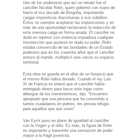
Uno de los poderosos que así se retrató fue el
canciller Nicolás Rolin, quien gobernó con mano de
hierro el rico ducado de Borgoña, imponiendo
cargas impositivas draconianas a sus súbditos.
Éstos no siempre aceptaron las imposiciones y en
más de una oportunidad reclamaron la reducción de
esta onerosa carga en forma airada. El canciller no
dudó en reprimir con violencia impiadosa cualquier
insurrección que pusiese en duda su poder. Rolin
estaba convencido de las bondades de un Estado
poderoso que en los cuarenta años que el canciller
estuvo al mando, multiplicó seis veces su espacio
territorial.
Esta obra se guarda en el altar de un hospicio que
el mismo Rolin había donado. Cuando el rey Luis
XI de Francia se enteró que el canciller había
entregado dinero para hacer este lugar como
albergue de los menesterosos, dijo: “Encuentro
apropiado que una persona que ha convertido a
tantos ciudadanos en pobres, les provea refugio
para aquellos que aún viven”.
Van Eyck puso en plano de igualdad al canciller
con la Virgen y el niño. Es más, la figura de Rolin
es imponente y transmite una sensación de poder
mayor a la frágil jovencita.