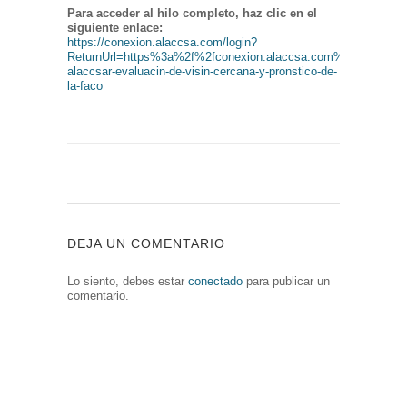
Para acceder al hilo completo, haz clic en el
siguiente enlace:
https://conexion.alaccsa.com/login?
ReturnUrl=https%3a%2f%2fconexion.alaccsa.com%2fdiscussion
alaccsar-evaluacin-de-visin-cercana-y-pronstico-de-
la-faco
DEJA UN COMENTARIO
Lo siento, debes estar
conectado
para publicar un
comentario.