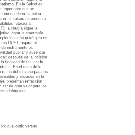
gmatismo. En la Sulcoflex
 Es importante que se
imaria quede en la bolsa
os en el sulcus no presenta
bilidad rotacional,
): la cirugía sigue la
etivo lograr la emetropía.
 planificación quirúrgica es
ntes DUET, aspirar el
undo instrumento es
ilidad pupilar y ausencia
cal: después de la incisión
finalidad de facilitar la
entesis. En el caso de la
 rutina del cirujano para las
visibles y eficaces en la
je, presentan refracción
 ser de gran valor para los
 pseudofáquicos.
on: dual-optic versus