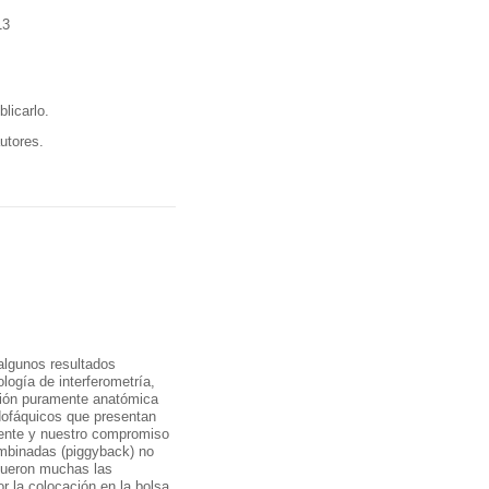
13
licarlo.
utores.
algunos resultados
ología de interferometría,
ución puramente anatómica
udofáquicos que presentan
ciente y nuestro compromiso
combinadas (piggyback) no
fueron muchas las
r la colocación en la bolsa