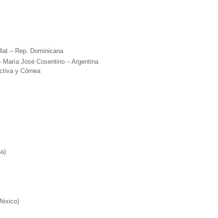
lat – Rep. Dominicana
aría José Cosentino – Argentina
ctiva y Córnea
na)
México)