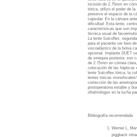
incisión de 2.75mm en córne
tórica, utilizo el poder de 
preserve el espacio de la c
capsular. En la cámara ante
dificultad. Esta lente, cent
características que son imp
técnica usual de facoemulsif
La lente Sulcoflex, segunda 
para el paciente ver bien d
viscoelástico de la bolsa c
opcional. Implante DUET se
de sinequia posterior, son 
de 2.75mm en córnea clara, i
colocación de las hápticas e
lente Sulcoflex tórica, la co
lentes tóricas monofocales/
corrección de las ametropía
postoperatoria estable y bu
oftalmólogos en la lucha pa
Bibliografía recomendada
Werner L, Mama
piggback intra