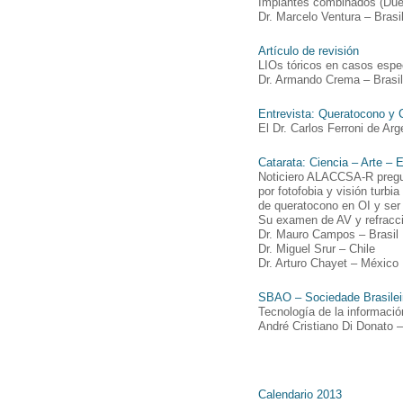
Implantes combinados (Due
Dr. Marcelo Ventura – Brasi
Artículo de revisión
LIOs tóricos en casos espe
Dr. Armando Crema – Brasil
Entrevista: Queratocono y 
El Dr. Carlos Ferroni de Ar
Catarata: Ciencia – Arte – 
Noticiero ALACCSA-R pregun
por fotofobia y visión turbi
de queratocono en OI y ser i
Su examen de AV y refracci
Dr. Mauro Campos – Brasil
Dr. Miguel Srur – Chile
Dr. Arturo Chayet – México
SBAO – Sociedade Brasilei
Tecnología de la informaci
André Cristiano Di Donato –
Calendario 2013