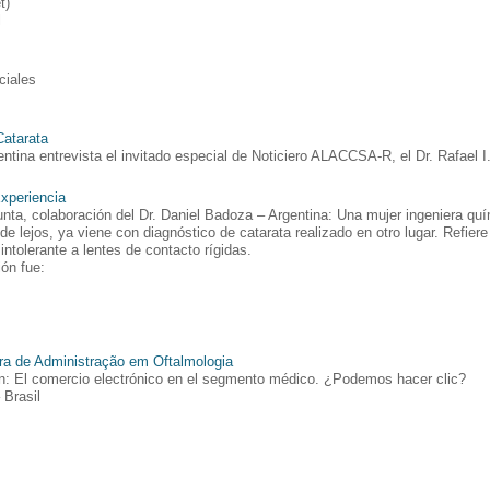
t)
l
ciales
Catarata
gentina entrevista el invitado especial de Noticiero ALACCSA-R, el Dr. Rafael 
Experiencia
ta, colaboración del Dr. Daniel Badoza – Argentina: Una mujer ingeniera qu
a de lejos, ya viene con diagnóstico de catarata realizado en otro lugar. Refier
ntolerante a lentes de contacto rígidas.
ón fue:
ra de Administração em Oftalmologia
ón: El comercio electrónico en el segmento médico. ¿Podemos hacer clic?
 Brasil