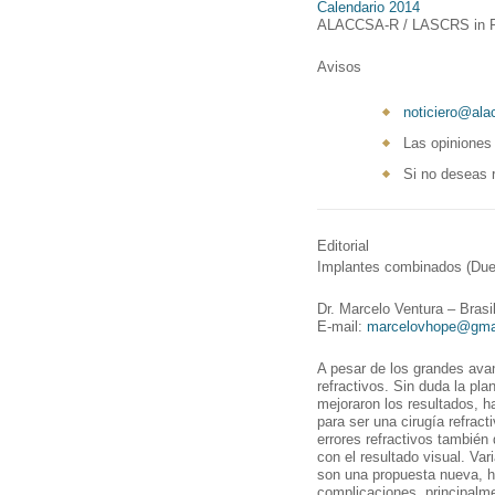
Calendario 2014
ALACCSA-R / LASCRS in Pan 
Avisos
noticiero@alac
Las opiniones
Si no deseas 
Editorial
Implantes combinados (Due
Dr. Marcelo Ventura – Brasi
E-mail:
marcelovhope@gma
A pesar de los grandes avan
refractivos. Sin duda la pla
mejoraron los resultados, h
para ser una cirugía refrac
errores refractivos también
con el resultado visual. Var
son una propuesta nueva, h
complicaciones, principalme