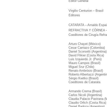
Editor General
Virgilio Centurion – Brasil
Editores
CATARATA – Arnaldo Espail
REFRACTIVA Y CÓRNEA – M
Coeditores de Cirugía Refra
Arturo Chayet (México)
Cesar Carriazo (Colombia)
Daniel Scorsetti (Argentina)
David Flikier (Costa Rica)
Luis Izquierdo Jr. (Perú)
Mauro Campos (Brasil)
Miguel Srur (Chile)
Renato Ambrósio (Brasil)
Roberto Albertazzi (Argenti
Sérgio Kwitko (Brasil)
Coeditores de Catarata
Armando Crema (Brasil)
Carlos Nicoli (Argentina)
Claudia Palacio Pastrana (
Claudio Orlich (Costa Rica)
Daniel Badoza (Argentina)