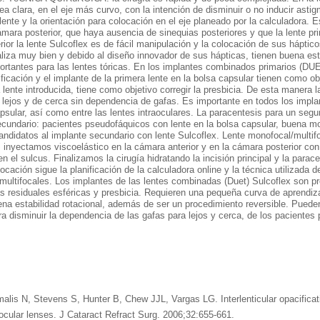
a clara, en el eje más curvo, con la intención de disminuir o no inducir asti
la lente y la orientación para colocación en el eje planeado por la calculadora.
ámara posterior, que haya ausencia de sinequias posteriores y que la lente pr
rior la lente Sulcoflex es de fácil manipulación y la colocación de sus háptic
raliza muy bien y debido al diseño innovador de sus hápticas, tienen buena esta
ortantes para las lentes tóricas. En los implantes combinados primarios (DUET
icación y el implante de la primera lente en la bolsa capsular tienen como obj
lente introducida, tiene como objetivo corregir la presbicia. De esta manera la
e lejos y de cerca sin dependencia de gafas. Es importante en todos los impla
apsular, así como entre las lentes intraoculares. La paracentesis para un seg
cundario: pacientes pseudofáquicos con lente en la bolsa capsular, buena mov
candidatos al implante secundario con lente Sulcoflex. Lente monofocal/multifo
nyectamos viscoelástico en la cámara anterior y en la cámara posterior con la 
n el sulcus. Finalizamos la cirugía hidratando la incisión principal y la parac
locación sigue la planificación de la calculadora online y la técnica utilizada de
multifocales. Los implantes de las lentes combinadas (Duet) Sulcoflex son pre
s residuales esféricas y presbicia. Requieren una pequeña curva de aprendiza
ena estabilidad rotacional, además de ser un procedimiento reversible. Pueden
ra disminuir la dependencia de las gafas para lejos y cerca, de los pacientes
lis N, Stevens S, Hunter B, Chew JJL, Vargas LG. Interlenticular opacificati
ocular lenses. J Cataract Refract Surg. 2006;32:655-661.