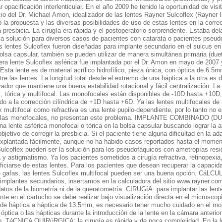
opacificación interlenticular. En el año 2009 he tenido la oportunidad de visit
icio del Dr. Michael Amon, idealizador de las lentes Rayner Sulcoflex (Rayner 
la propuesta y las diversas posibilidades de uso de estas lentes en la corre
la presbicia. La cirugía era rápida y el postoperatorio sorprendente. Estaba d
la solución para diversos casos de pacientes con catarata o pacientes pseud
s lentes Sulcoflex fueron diseñadas para implante secundario en el sulcus e
bolsa capsular, también se pueden utilizar de manera simultánea primaria (duet
era lente Sulcoflex asférica fue implantada por el Dr. Amon en mayo de 2007 y
sta lente es de material acrílico hidrofílico, pieza única, con óptica de 6.
ntre las lentes. La longitud total desde el extremo de una háptica a la otra e
ador que mantiene una buena estabilidad rotacional y fácil centralización. La 
, tórica y multifocal. Las monofocales están disponibles de -10D hasta +10D,
do a la corrección cilíndrica de +1D hasta +6D. Ya las lentes multifocales de
 multifocal como refractiva es una lente pupilo-dependiente, por lo tanto no 
a las monofocales, no presentan este problema. IMPLANTE COMBINADO (D
na lente asférica monofocal o tórica en la bolsa capsular buscando lograr la 
bjetivo de corregir la presbicia. Si el paciente tiene alguna dificultad en la ad
 explantada fácilmente, aunque no ha habido casos reportados hasta el mo
coflex pueden ser la solución para los pseudofáquicos con ametropías resi
y astigmatismo. Ya los pacientes sometidos a cirugía refractiva, retinopexia,
iciarse de estas lentes. Para los pacientes que desean recuperar la capacida
 gafas, las lentes Sulcoflex multifocal pueden ser una buena opción. CáLCUL
s implantes secundarios, insertamos en la calculadora del sitio www.rayner.com
datos de la biometría ni de la queratometría. CIRUGíA: para implantar las lent
ente en el cartucho se debe realizar bajo visualización directa en el microscop
 de háptica a háptica de 13.5mm, es necesario tener mucho cuidado en el mon
 óptica o las hápticas durante la introducción de la lente en la cámara anteri
ano. TéCNICA QUIRúRGICA: la cirugía es rápida y de poca complejidad. En la 