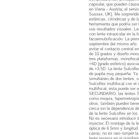
capsular, que pueden causar 
en Viena – Austria, el serv
Sussex, UK). Me sorprendió 
esféricas, cilíndricas y de 
herramienta que podría ser 
sus resultados visuales. La
con lente intraocular en la 
facoemulsificación. La prim
septiembre del mismo año. E
evitar el contacto central e
de 10 grados y diseño innov
tres plataformas: monofocal
+6D (grado esférico) asocia
de +3.5D. La lente Sulcoflex
de pupila muy pequeña. Y
simultáneo de dos lentes, u
Sulcoflex multifocal con el o
multifocal, esta puede ser
SECUNDARIO: las lentes Sul
como miopía, hipermetropía 
otros, también pueden benef
cerca sin la dependencia de
de la lente Sulcoflex en lo
No es necesario introducir 
inyector. El montaje de la l
óptica de 6.5mm y longitud
casos, no es raro romper la
lente reserva en el quiróf