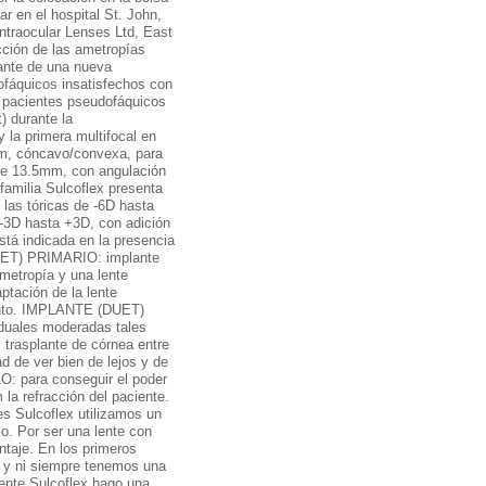
ar en el hospital St. John,
Intraocular Lenses Ltd, East
cción de las ametropías
elante de una nueva
ofáquicos insatisfechos con
n pacientes pseudofáquicos
) durante la
 la primera multifocal en
5mm, cóncavo/convexa, para
s de 13.5mm, con angulación
familia Sulcoflex presenta
 las tóricas de -6D hasta
 -3D hasta +3D, con adición
está indicada en la presencia
UET) PRIMARIO: implante
ametropía y una lente
aptación de la lente
mento. IMPLANTE (DUET)
duales moderadas tales
 trasplante de córnea entre
d de ver bien de lejos y de
O: para conseguir el poder
 la refracción del paciente.
es Sulcoflex utilizamos un
io. Por ser una lente con
taje. En los primeros
or y ni siempre tenemos una
lente Sulcoflex hago una