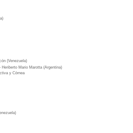
a)
cón (Venezuela)
riberto Mario Marotta (Argentina)
ctiva y Córnea
Venezuela)