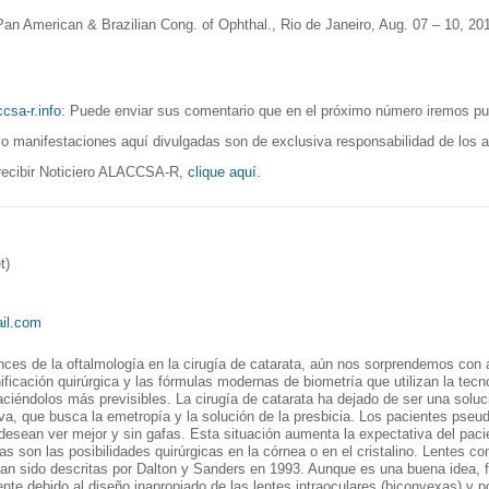
American & Brazilian Cong. of Ophthal., Rio de Janeiro, Aug. 07 – 10, 20
csa-r.info
: Puede enviar sus comentario que en el próximo número iremos pub
 o manifestaciones aquí divulgadas son de exclusiva responsabilidad de los a
recibir Noticiero ALACCSA-R,
clique aquí.
t)
l
il.com
ces de la oftalmología en la cirugía de catarata, aún nos sorprendemos con 
nificación quirúrgica y las fórmulas modernas de biometría que utilizan la tecn
aciéndolos más previsibles. La cirugía de catarata ha dejado de ser una sol
tiva, que busca la emetropía y la solución de la presbicia. Los pacientes pse
 desean ver mejor y sin gafas. Esta situación aumenta la expectativa del pa
ias son las posibilidades quirúrgicas en la córnea o en el cristalino. Lentes 
an sido descritas por Dalton y Sanders en 1993. Aunque es una buena idea, 
nte debido al diseño inapropiado de las lentes intraoculares (biconvexas) y po