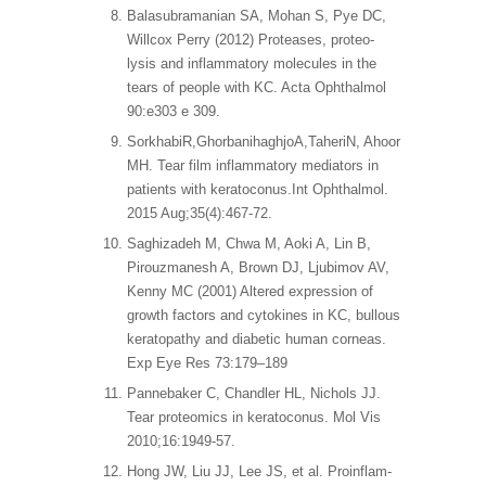
Balasubramanian SA, Mohan S, Pye DC,
Willcox Perry (2012) Proteases, proteo-
lysis and inflammatory molecules in the
tears of people with KC. Acta Ophthalmol
90:e303 e 309.
SorkhabiR,GhorbanihaghjoA,TaheriN, Ahoor
MH. Tear film inflammatory mediators in
patients with keratoconus.Int Ophthalmol.
2015 Aug;35(4):467-72.
Saghizadeh M, Chwa M, Aoki A, Lin B,
Pirouzmanesh A, Brown DJ, Ljubimov AV,
Kenny MC (2001) Altered expression of
growth factors and cytokines in KC, bullous
keratopathy and diabetic human corneas.
Exp Eye Res 73:179–189
Pannebaker C, Chandler HL, Nichols JJ.
Tear proteomics in keratoconus. Mol Vis
2010;16:1949-57.
Hong JW, Liu JJ, Lee JS, et al. Proinflam-