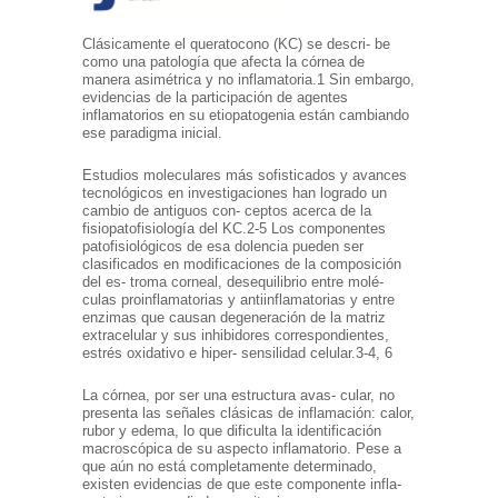
Clásicamente el queratocono (KC) se descri- be
como una patología que afecta la córnea de
manera asimétrica y no inflamatoria.1 Sin embargo,
evidencias de la participación de agentes
inflamatorios en su etiopatogenia están cambiando
ese paradigma inicial.
Estudios moleculares más sofisticados y avances
tecnológicos en investigaciones han logrado un
cambio de antiguos con- ceptos acerca de la
fisiopatofisiología del KC.2-5 Los componentes
patofisiológicos de esa dolencia pueden ser
clasificados en modificaciones de la composición
del es- troma corneal, desequilibrio entre molé-
culas proinflamatorias y antiinflamatorias y entre
enzimas que causan degeneración de la matriz
extracelular y sus inhibidores correspondientes,
estrés oxidativo e hiper- sensilidad celular.3-4, 6
La córnea, por ser una estructura avas- cular, no
presenta las señales clásicas de inflamación: calor,
rubor y edema, lo que dificulta la identificación
macroscópica de su aspecto inflamatorio. Pese a
que aún no está completamente determinado,
existen evidencias de que este componente infla-