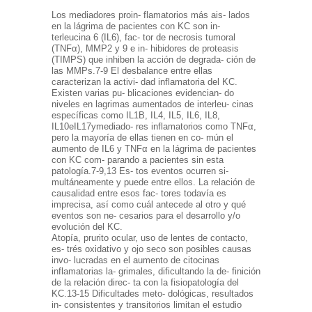
Los mediadores proin- flamatorios más ais- lados
en la lágrima de pacientes con KC son in-
terleucina 6 (IL6), fac- tor de necrosis tumoral
(TNFα), MMP2 y 9 e in- hibidores de proteasis
(TIMPS) que inhiben la acción de degrada- ción de
las MMPs.7-9 El desbalance entre ellas
caracterizan la activi- dad inflamatoria del KC.
Existen varias pu- blicaciones evidencian- do
niveles en lagrimas aumentados de interleu- cinas
específicas como IL1B, IL4, IL5, IL6, IL8,
IL10eIL17ymediado- res inflamatorios como TNFα,
pero la mayoría de ellas tienen en co- mún el
aumento de IL6 y TNFα en la lágrima de pacientes
con KC com- parando a pacientes sin esta
patología.7-9,13 Es- tos eventos ocurren si-
multáneamente y puede entre ellos. La relación de
causalidad entre esos fac- tores todavía es
imprecisa, así como cuál antecede al otro y qué
eventos son ne- cesarios para el desarrollo y/o
evolución del KC.
Atopía, prurito ocular, uso de lentes de contacto,
es- trés oxidativo y ojo seco son posibles causas
invo- lucradas en el aumento de citocinas
inflamatorias la- grimales, dificultando la de- finición
de la relación direc- ta con la fisiopatología del
KC.13-15 Dificultades meto- dológicas, resultados
in- consistentes y transitorios limitan el estudio