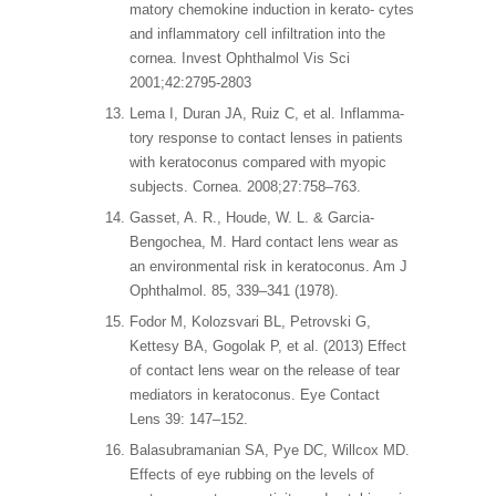
matory chemokine induction in kerato- cytes
and inflammatory cell infiltration into the
cornea. Invest Ophthalmol Vis Sci
2001;42:2795-2803
Lema I, Duran JA, Ruiz C, et al. Inflamma-
tory response to contact lenses in patients
with keratoconus compared with myopic
subjects. Cornea. 2008;27:758–763.
Gasset, A. R., Houde, W. L. & Garcia-
Bengochea, M. Hard contact lens wear as
an environmental risk in keratoconus. Am J
Ophthalmol. 85, 339–341 (1978).
Fodor M, Kolozsvari BL, Petrovski G,
Kettesy BA, Gogolak P, et al. (2013) Effect
of contact lens wear on the release of tear
mediators in keratoconus. Eye Contact
Lens 39: 147–152.
Balasubramanian SA, Pye DC, Willcox MD.
Effects of eye rubbing on the levels of