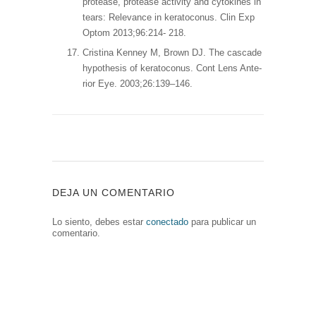
protease, protease activity and cytokines in
tears: Relevance in keratoconus. Clin Exp
Optom 2013;96:214- 218.
Cristina Kenney M, Brown DJ. The cascade
hypothesis of keratoconus. Cont Lens Ante-
rior Eye. 2003;26:139–146.
DEJA UN COMENTARIO
Lo siento, debes estar
conectado
para publicar un
comentario.