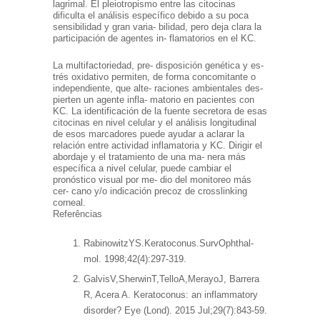
lagrimal. El pleiotropismo entre las citocinas
dificulta el análisis específico debido a su poca
sensibilidad y gran varia- bilidad, pero deja clara la
participación de agentes in- flamatorios en el KC.
La multifactoriedad, pre- disposición genética y es-
trés oxidativo permiten, de forma concomitante o
independiente, que alte- raciones ambientales des-
pierten un agente infla- matorio en pacientes con
KC. La identificación de la fuente secretora de esas
citocinas en nivel celular y el análisis longitudinal
de esos marcadores puede ayudar a aclarar la
relación entre actividad inflamatoria y KC. Dirigir el
abordaje y el tratamiento de una ma- nera más
específica a nivel celular, puede cambiar el
pronóstico visual por me- dio del monitoreo más
cer- cano y/o indicación precoz de crosslinking
corneal.
Referências
RabinowitzYS.Keratoconus.SurvOphthal-
mol. 1998;42(4):297-319.
GalvisV,SherwinT,TelloA,MerayoJ, Barrera
R, Acera A. Keratoconus: an inflammatory
disorder? Eye (Lond). 2015 Jul;29(7):843-59.