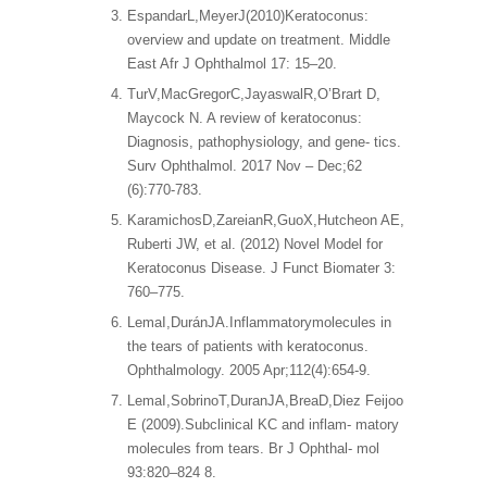
EspandarL,MeyerJ(2010)Keratoconus:
overview and update on treatment. Middle
East Afr J Ophthalmol 17: 15–20.
TurV,MacGregorC,JayaswalR,O’Brart D,
Maycock N. A review of keratoconus:
Diagnosis, pathophysiology, and gene- tics.
Surv Ophthalmol. 2017 Nov – Dec;62
(6):770-783.
KaramichosD,ZareianR,GuoX,Hutcheon AE,
Ruberti JW, et al. (2012) Novel Model for
Keratoconus Disease. J Funct Biomater 3:
760–775.
LemaI,DuránJA.Inflammatorymolecules in
the tears of patients with keratoconus.
Ophthalmology. 2005 Apr;112(4):654-9.
LemaI,SobrinoT,DuranJA,BreaD,Diez Feijoo
E (2009).Subclinical KC and inflam- matory
molecules from tears. Br J Ophthal- mol
93:820–824 8.