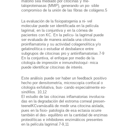
matorio sea mediado por citocinas y me-
taloproteinasas (MMP), generando un po- sible
compromiso de la unión de las fibras de colágeno.5
La evaluación de la fisiopatogenia a ni- vel
molecular puede ser identificada en la película
lagrimal, en la conjuntiva y en la córnea de
pacientes con KC. En la pelícu- la lagrimal puede
ser evaluada de manera aislada una citocina
proinflamatoria y su actividad colagenolítica y/o
gelatinolítica o estudiar el desbalance entre
subgrupos de citocinas pro y antiinflamatorias.7-9
En la conjuntiva, el enfoque por medio de la
citología de impresión e inmunohistoquí- mica
puede identificar citocinas de interés.
Este análisis puede ser haber un feedback positivo
hecho por densitometría, microscopía confocal o
citología exfoliativa, bus- cando especialmente eo-
sinófilos. 10,12
El estudio de las citocinas inflamatorias involucra-
das en la degradación del estroma corneal presen-
teenelKCvamásallá de medir una citocina aislada,
pues en la fisio- patología de esa ectasia ocurre
también el des- equilibrio en la cantidad de enzimas
proteolíticas e inhibidores enzimáticos presentes
en la película lagrimal.7-9,11