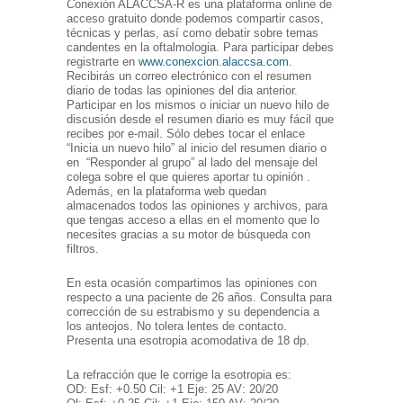
C
onexión ALACCSA-R es una plataforma online de
acceso gratuito donde podemos compartir casos,
técnicas y perlas, así como debatir sobre temas
candentes en la oftalmologia. Para participar debes
registrarte en
www.conexcion.alaccsa.com
.
Recibirás un correo electrónico con el resumen
diario de todas las opiniones del dia anterior.
Participar en los mismos o iniciar un nuevo hilo de
discusión desde el resumen diario es muy fácil que
recibes por e-mail. Sólo debes tocar el enlace
“Inicia un nuevo hilo” al inicio del resumen diario o
en “Responder al grupo” al lado del mensaje del
colega sobre el que quieres aportar tu opinión .
Además, en la plataforma web quedan
almacenados todos las opiniones y archivos, para
que tengas acceso a ellas en el momento que lo
necesites gracias a su motor de búsqueda con
filtros.
En esta ocasión compartimos las opiniones con
respecto a una paciente de 26 años. Consulta para
corrección de su estrabismo y su dependencia a
los anteojos. No tolera lentes de contacto.
Presenta una esotropia acomodativa de 18 dp.
La refracción que le corrige la esotropia es:
OD: Esf: +0.50 Cil: +1 Eje: 25 AV: 20/20