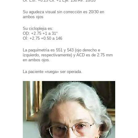
Ol: Esf: +0.25 Cil: +1 Eje: 150 AV: 20/20
Su agudeza visual sin corrección es 20/30 en
ambos ojos
Su cicloplejia es:
OD: +2.75 +1 a 31°
OÍ: +2.75 +0.50 a 146
La paquimetría es 551 y 543 (ojo derecho e
izquierdo, respectivamente) y ACD es de 2.75 mm
en ambos ojos.
La paciente «ruega» ser operada.