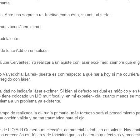
nante.
n. Ante una sorpresa re- fractiva como ésta, su actitud sería:
fractivoconláserexcimer.
odelalente.
 de lente Add-on en sulcus.
lupe Cervantes: Yo realizaría un ajuste con láser exci- mer, siempre que el 
o Valvecchia: La res- puesta es con respecto a qué haría hoy si me ocurrie
regido con láser.
lidad no indicaría láser excimer. Si bien el defecto residual es miópico y en 
e tiene colocado un LIO multifocal y, en mi experien- cia, cuanto menos se modi
blema a un problema ya existente.
empo de realizada la ci- rugía primaria, más tortuoso será el procedimient
na opción válida y no tan traumática para el ojo.
e de LIO Add-On sería mi elección, de material hidrofílico en sulcus. Hoy 
con corrección es- férica y de toricidad que los hacen muy efectivos y predec