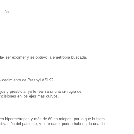
sión:
 lá- ser excimer y se obtuvo la emetropía buscada.
 pro- cedimiento de PresbyLASIK?
y presbicia, yo le realizaría una ci- rugía de
 incisiones en los ejes más curvos.
 en hipermétropes y más de 60 en miopes, por lo que hubiera
tivación del paciente, y este caso, podría haber sido una de