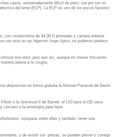
 chos casos, extremadamente difícil de preci- sar por ser un
́n efectiva del lente (ELP). La ELP es uno de los pocos factores
ajo, con ceratometria de 44,00 D promedio y cámara anterior
no ser este un ojo hipermé- trope típico, no pudieron predecir
nimizar ese error, pero aun así, aunque es menos frecuente,
manera previa a la cirugía.
estra disposición en forma gratuita la fórmula Panacea de David
likier o la Universal II de Barrett, el LIO para el OD sería
 cercano a la emetropía para lejos.
erferómetro, comparar entre ellas y también, tener una
dominante, y de existir sor- presas, se pueden prever y corregir