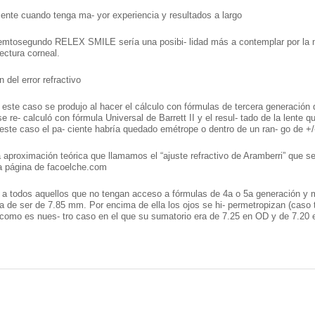
nte cuando tenga ma- yor experiencia y resultados a largo
emtosegundo RELEX SMILE sería una posibi- lidad más a contemplar por la men
tectura corneal.
n del error refractivo
n este caso se produjo al hacer el cálculo con fórmulas de tercera generación 
 se re- calculó con fórmula Universal de Barrett II y el resul- tado de la len
este caso el pa- ciente habría quedado emétrope o dentro de un ran- go de +/
 aproximación teórica que llamamos el “ajuste refractivo de Aramberri” que s
a página de facoelche.com
a a todos aquellos que no tengan acceso a fórmulas de 4a o 5a generación y 
de ser de 7.85 mm. Por encima de ella los ojos se hi- permetropizan (caso ti
como es nues- tro caso en el que su sumatorio era de 7.25 en OD y de 7.20 