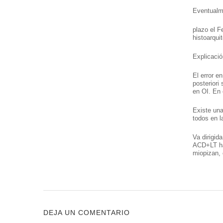
Eventualme
plazo el F
histoarqui
Explicació
El error e
posteriori
en OI. En 
Existe una
todos en l
Va dirigid
ACD+LT ha 
miopizan, 
DEJA UN COMENTARIO