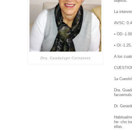
objetos.
La interven
AVSC: 0.4
• OD:-1.0
• OI:-1.2
A los cuat
Dra. Guadalupe Cervantes
CUESTIO
1a Cuestio
Dra. Guada
facoemulsif
Dr. Gerard
Habitualme
he- cho to
ellas.