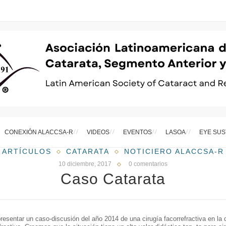
CONEXIÓN ALACCSA-R
VIDEOS
EVENTOS
LASOA
EYE SUS
ARTÍCULOS
CATARATA
NOTICIERO ALACCSA-R
10 diciembre, 2017
0 comentarios
Caso Catarata
esentar un caso-discusión del año 2014 de una cirugía facorrefractiva en la 