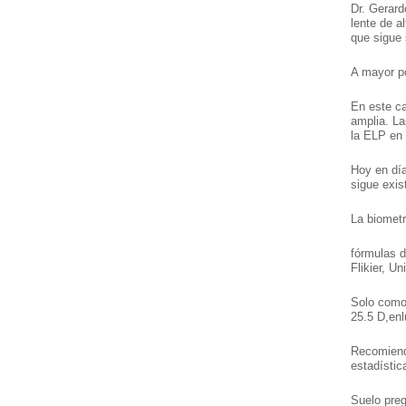
Dr. Gerard
lente de a
que sigue s
A mayor po
En este ca
amplia. La
la ELP en 
Hoy en dí
sigue exis
La biometr
fórmulas 
Flikier, U
Solo como 
25.5 D,enl
Recomiendo
estadístic
Suelo preg