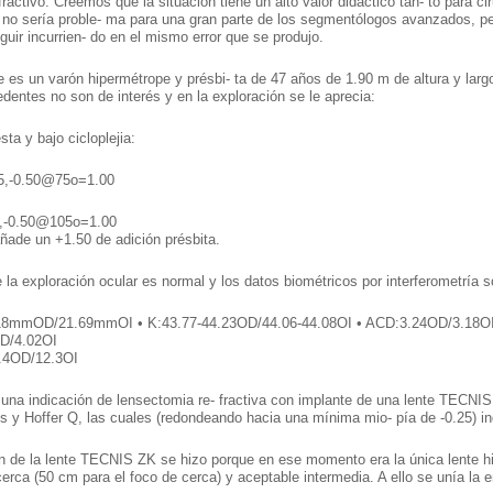
efractivo. Creemos que la situación tiene un alto valor didáctico tan- to para 
 no sería proble- ma para una gran parte de los segmentólogos avanzados, p
eguir incurrien- do en el mismo error que se produjo.
e es un varón hipermétrope y présbi- ta de 47 años de 1.90 m de altura y la
dentes no son de interés y en la exploración se le aprecia:
sta y bajo cicloplejia:
5,-0.50@75o=1.00
5,-0.50@105o=1.00
ñade un +1.50 de adición présbita.
 la exploración ocular es normal y los datos biométricos por interferometría s
18mmOD/21.69mmOI • K:43.77-44.23OD/44.06-44.08OI • ACD:3.24OD/3.18O
OD/4.02OI
.4OD/12.3OI
 una indicación de lensectomia re- fractiva con implante de una lente TECNIS 
s y Hoffer Q, las cuales (redondeando hacia una mínima mio- pía de -0.25
́n de la lente TECNIS ZK se hizo porque en ese momento era la única lente h
cerca (50 cm para el foco de cerca) y aceptable intermedia. A ello se unía la e