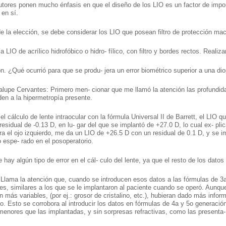
tores ponen mucho énfasis en que el diseño de los LIO es un factor de impor
 en sí.
de la elección, se debe considerar los LIO que posean filtro de protección mac
́a LIO de acrílico hidrofóbico o hidro- fílico, con filtro y bordes rectos. Rea
n. ¿Qué ocurrió para que se produ- jera un error biométrico superior a una dio
lupe Cervantes: Primero men- cionar que me llamó la atención las profundid
en a la hipermetropía presente.
 el cálculo de lente intraocular con la fórmula Universal II de Barrett, el LIO
residual de -0.13 D, en lu- gar del que se implantó de +27.0 D, lo cual ex- pli
ra el ojo izquierdo, me da un LIO de +26.5 D con un residual de 0.1 D, y se i
o espe- rado en el posoperatorio.
hay algún tipo de error en el cál- culo del lente, ya que el resto de los datos
 Llama la atención que, cuando se introducen esos datos a las fórmulas de 3a
res, similares a los que se le implantaron al paciente cuando se operó. Aunqu
más variables, (por ej.: grosor de cristalino, etc.), hubieran dado más inform
o. Esto se corrobora al introducir los datos en fórmulas de 4a y 5o generació
menores que las implantadas, y sin sorpresas refractivas, como las presenta