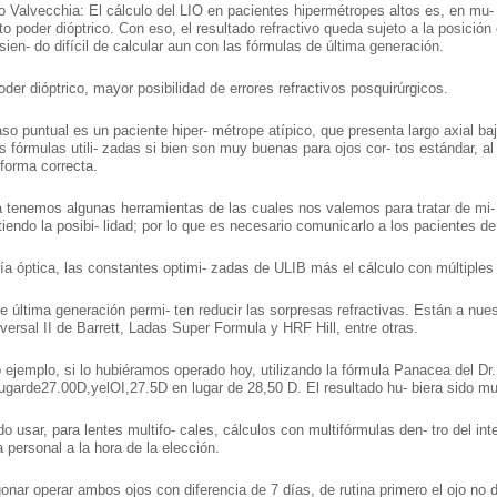
o Valvecchia: El cálculo del LIO en pacientes hipermétropes altos es, en mu-
lto poder dióptrico. Con eso, el resultado refractivo queda sujeto a la posicio
ien- do difícil de calcular aun con las fórmulas de última generación.
der dióptrico, mayor posibilidad de errores refractivos posquirúrgicos.
so puntual es un paciente hiper- métrope atípico, que presenta largo axial b
s fórmulas utili- zadas si bien son muy buenas para ojos cor- tos estándar, al 
forma correcta.
a tenemos algunas herramientas de las cuales nos valemos para tratar de mi- 
tiendo la posibi- lidad; por lo que es necesario comunicarlo a los pacientes de 
ía óptica, las constantes optimi- zadas de ULIB más el cálculo con múltiples
de última generación permi- ten reducir las sorpresas refractivas. Están a nu
niversal II de Barrett, Ladas Super Formula y HRF Hill, entre otras.
ejemplo, si lo hubiéramos operado hoy, utilizando la fórmula Panacea del Dr. F
ugarde27.00D,yelOI,27.5D en lugar de 28,50 D. El resultado hu- biera sido muy
 usar, para lentes multifo- cales, cálculos con multifórmulas den- tro del int
a personal a la hora de la elección.
onar operar ambos ojos con diferencia de 7 días, de rutina primero el ojo no 