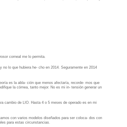
grosor corneal me lo permita.
ra y no lo que hubiera he- cho en 2014. Seguramente en 2014
teoría es la abla- ción que menos afectaría, recorde- mos que
fique la córnea, tanto mejor. No es mi in- tensión generar un
o para cambio de LIO. Hasta 4 o 5 meses de operado es en mi
contamos con varios modelos diseñados para ser coloca- dos con
ibles para estas circunstancias.