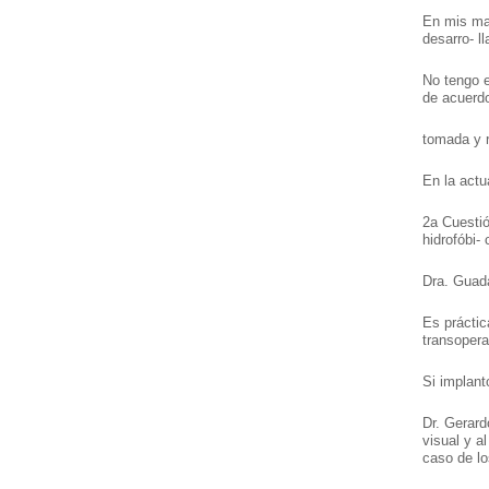
En mis man
desarro- ll
No tengo e
de acuerdo
tomada y r
En la actu
2a Cuestio
hidrofóbi- 
Dra. Guad
Es práctic
transopera
Si implant
Dr. Gerard
visual y a
caso de lo