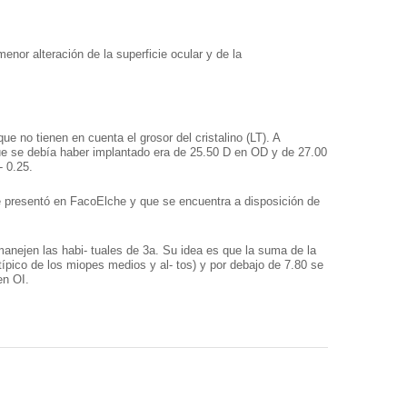
or alteración de la superficie ocular y de la
que no tienen en cuenta el grosor del cristalino (LT). A
te que se debía haber implantado era de 25.50 D en OD y de 27.00
- 0.25.
e presentó en FacoElche y que se encuentra a disposición de
manejen las habi- tuales de 3a. Su idea es que la suma de la
́pico de los miopes medios y al- tos) y por debajo de 7.80 se
en OI.