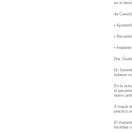
en el domi
4a Cuestió
• Ajustere
• Recambi
• Implante
Dra. Guada
Dr. Gerard
hubiera cor
En la actua
el pacient
nuevo pro
A mayor ti
práctica u
El implant
facilidad 