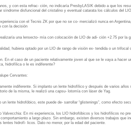
os, y con esta refrac- ción, no indicaría PresbyLASIK debido a que los resu
ar síndrome disfuncional del cristalino y eventual catarata los cálculos del LI
xperiencia con el Tecnis ZK por que no se co- mercializó nunca en Argentina
 con la decisión
ealizaría una lensecto- mía con colocación de LIO de adi- ción +2.75 por la 
alidad, hubiera optado por un LIO de rango de visión ex- tendida o un trifocal 
́n. En el caso de un paciente relativamente joven al que se le vaya a hacer un
ca, hidrofílica o le es indiferente?
alupe Cervantes:
amente indiferente. Si implanto un lente hidrofílico y después de varios años 
torio de la misma, le realizó una capsu- lotomía con láser de Yag.
o un lente hidrofóbico, este puede de- sarrollar “glistenings”, como efecto sec
o Valvecchia: En mi experiencia, los LIO hidrofóbicos y los hidrofílicos no pr
l comportamiento a largo plazo. Sin embargo, existen diversos trabajos que in
s lentes hidrofí- licos. Dato no menor, por la edad del paciente.