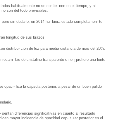
ltados habitualmente no se sostie- nen en el tiempo, y al
O no son del todo previsibles.
, pero sin dudarlo, en 2014 hu- biera estado completamen- te
gran longitud de sus brazos.
con distribu- ción de luz para media distancia de más del 20%.
 recam- bio de cristalino transparente o no ¿prefiere una lente
se opaci- fica la cápsula posterior, a pesar de un buen pulido
undario.
e- sentan diferencias significativas en cuanto al resultado
dican mayor incidencia de opacidad cap- sular posterior en el