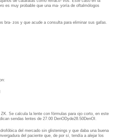
cirujanos de cataratas como refracti- vos. Este caso en la
ero es muy probable que una ma- yoría de oftalmólogos
rgos bra- zos y que acude a consulta para eliminar sus gafas.
on:
I
ZK. Se calcula la lente con fórmulas para ojo corto, en este
) indican sendas lentes de 27.00 DenODyde28.50DenOI.
idrofóbica del mercado sin glistenings y que daba una buena
nvergadura del paciente que, de por sí, tendía a alejar los