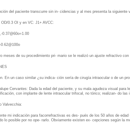
ción del paciente transcurre sin in- cidencias y al mes presenta la siguiente vi
 OD/0.3 OI y en VC: J1+ AVCC:
0,-0.37@60o=1.00
5,-0.62@100o
ro meses de su procedimiento pri- mario se le realizó un ajuste refractivo con
NES
́n. En un caso similar ¿su indica- ción sería de cirugía intraocular o de un
lupe Cervantes: Dada la edad del paciente, y su mala agudeza visual para lejos 
icación, con implante de lente intraocular trifocal, no tórico; realizan- do las
o Valvecchia:
nte mi indicación para facorrefractivas es des- pués de los 50 años de edad
do lo posible por no ope- rarlo. Obviamente existen ex- cepciones según la mo