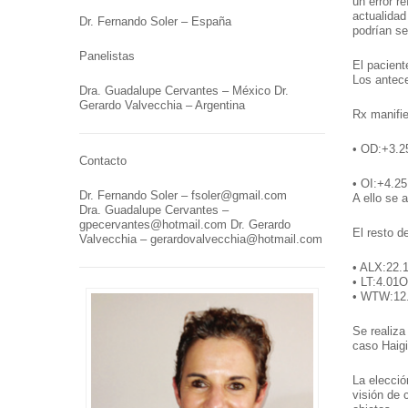
un error r
actualidad
Dr. Fernando Soler – España
podrían s
Panelistas
El pacient
Los antece
Dra. Guadalupe Cervantes – México Dr.
Gerardo Valvecchia – Argentina
Rx manifie
• OD:+3.2
Contacto
• OI:+4.2
Dr. Fernando Soler – fsoler@gmail.com
A ello se a
Dra. Guadalupe Cervantes –
gpecervantes@hotmail.com Dr. Gerardo
El resto de
Valvecchia – gerardovalvecchia@hotmail.com
• ALX:22.
• LT:4.01
• WTW:12
Se realiza
caso Haigi
La eleccio
visión de 