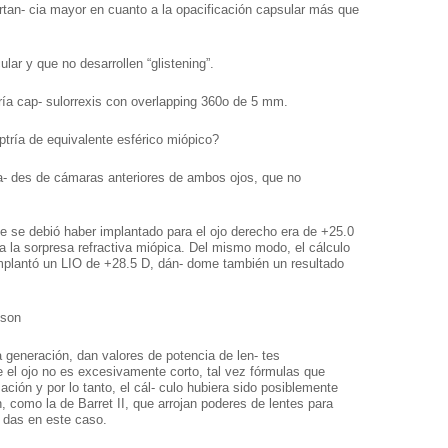
tan- cia mayor en cuanto a la opacificación capsular más que
ular y que no desarrollen “glistening”.
lizaría cap- sulorrexis con overlapping 360o de 5 mm.
ptría de equivalente esférico miópico?
a- des de cámaras anteriores de ambos ojos, que no
 que se debió haber implantado para el ojo derecho era de +25.0
ca la sorpresa refractiva miópica. Del mismo modo, el cálculo
mplantó un LIO de +28.5 D, dán- dome también un resultado
 son
 generación, dan valores de potencia de len- tes
e el ojo no es excesivamente corto, tal vez fórmulas que
ación y por lo tanto, el cál- culo hubiera sido posiblemente
n, como la de Barret II, que arrojan poderes de lentes para
- das en este caso.