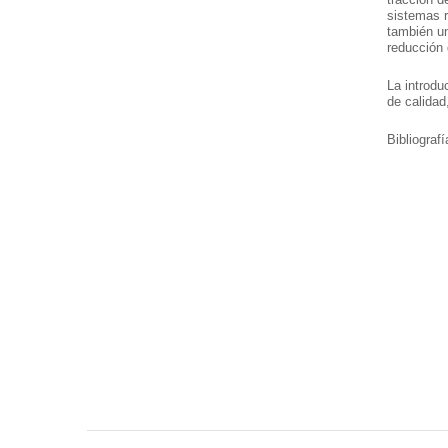
sistemas r
también u
reducción
La introdu
de calidad,
Bibliografí