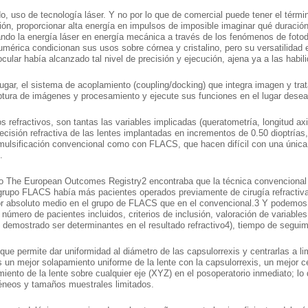
, uso de tecnología láser. Y no por lo que de comercial puede tener el término
ión, proporcionar alta energía en impulsos de imposible imaginar qué duració
do la energía láser en energía mecánica a través de los fenómenos de fotodi
umérica condicionan sus usos sobre córnea y cristalino, pero su versatilidad
 ocular había alcanzado tal nivel de precisión y ejecución, ajena ya a las hab
lugar, el sistema de acoplamiento (coupling/docking) que integra imagen y trat
ptura de imágenes y procesamiento y ejecute sus funciones en el lugar desea
os refractivos, son tantas las variables implicadas (queratometría, longitud ax
ecisión refractiva de las lentes implantadas en incrementos de 0.50 dioptrías
ulsificación convencional como con FLACS, que hacen difícil con una única va
.
o The European Outcomes Registry2 encontraba que la técnica convencional 
grupo FLACS había más pacientes operados previamente de cirugía refractiv
r absoluto medio en el grupo de FLACS que en el convencional.3 Y podemos e
 número de pacientes incluidos, criterios de inclusión, valoración de variable
n demostrado ser determinantes en el resultado refractivo4), tiempo de seguim
que permite dar uniformidad al diámetro de las capsulorrexis y centrarlas a li
 un mejor solapamiento uniforme de la lente con la capsulorrexis, un mejor ce
iento de la lente sobre cualquier eje (XYZ) en el posoperatorio inmediato; lo di
neos y tamaños muestrales limitados.