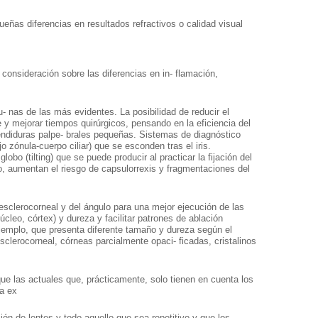
eñas diferencias en resultados refractivos o calidad visual
 consideración sobre las diferencias en in- flamación,
u- nas de las más evidentes. La posibilidad de reducir el
 y mejorar tiempos quirúrgicos, pensando en la eficiencia del
 hendiduras palpe- brales pequeñas. Sistemas de diagnóstico
o zónula-cuerpo ciliar) que se esconden tras el iris.
lobo (tilting) que se puede producir al practicar la fijación del
lino, aumentan el riesgo de capsulorrexis y fragmentaciones del
esclerocorneal y del ángulo para una mejor ejecución de las
úcleo, córtex) y dureza y facilitar patrones de ablación
ejemplo, que presenta diferente tamaño y dureza según el
clerocorneal, córneas parcialmente opaci- ficadas, cristalinos
e las actuales que, prácticamente, solo tienen en cuenta los
la ex
ción de lentes y todo aquello que sea repetitivo y que los