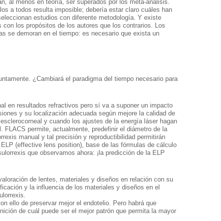
, al menos en teoría, ser superados por los meta-análisis.
los a todos resulta imposible; debería estar claro cuáles han
 seleccionan estudios con diferente metodología. Y existe
 con los propósitos de los autores que los contrarios. Los
das se demoran en el tiempo: es necesario que exista un
njuntamente. ¿Cambiará el paradigma del tiempo necesario para
l en resultados refractivos pero sí va a suponer un impacto
cisiones y su localización adecuada según mejore la calidad de
 esclerocorneal y cuando los ajustes de la energía láser hagan
 FLACS permite, actualmente, predefinir el diámetro de la
exis manual y tal precisión y reproductibilidad permitirán
 ELP (effective lens position), base de las fórmulas de cálculo
apsulorrexis que observamos ahora: ¡la predicción de la ELP
loración de lentes, materiales y diseños en relación con su
icación y la influencia de los materiales y diseños en el
ulorrexis.
n ello de preservar mejor el endotelio. Pero habrá que
ción de cuál puede ser el mejor patrón que permita la mayor