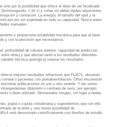
 sino por la posibilidad que ofrece el láser de ser focalizado
n (femtosegundo, 1-16 s) y cortar sin dañar tejidos adyacentes,
srupción y cavitación. La energía, el tamaño del spot y la
 está aún por ser explotada en toda su capacidad. Nunca antes
ilidades manuales.
amiento y proporciona estabilidad mecánica para que el láser
do y con la precisión que necesitamos.
ial, profundidad de cámara anterior, capacidad de predicción
, entre otras) y que afectan tanto a los resultados obtenidos
riable (técnica quirúrgica) mejorar los resultados
ofrecía mejores resultados refractivos que FLACS, obviando
a corneal o pacientes con pseudoexfoliación. Otros encuentran
ncontrar publicaciones en uno u otro sentido. Y las series
s intraoperatorias (diámetro o centrado de rexis, por ejemplo,
iento o láser utilizado. Demasiados sesgos, sin lugar a dudas.
mbo, pupila o cúpula cristaliniana y supondremos que con ello
ntrado de la lente y una menor posibilidad de
fícil será demostrarlo científicamente con diseños de estudio