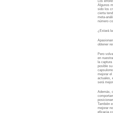
Los errore
Algunos me
sido los c
cierta ten
meta-anál
número co
¿Estará l
Apasionant
obtener r
Pero volva
en nuestra
la captura
posible su
capsulorre
mejorar el
actuales, 
será mejo
Además, c
comportami
posicionam
También e
mejorar no
eficacia c