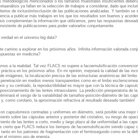
s metodológicos mencionados o los tamaños muestrales insuficientes deberían
taanálisis ya fallan en la selección de trabajos a considerar, dado que incluir
riterios de inclusión/exclusión de las publicaciones analizadas. Y también se
dencia a publicar más trabajos en los que los resultados son buenos y acordes
isis complementan la información que utilizamos, pero las respuestas desea
nsistente de publicaciones para poder valorarlos conjuntamente.
a verdad en el universo big data?
e camino a explorar en los próximos años. Infinita información valorada co
espuestas en medicina?
mos a la realidad. Tal vez FLACS no supere a facoemulsificación convenciona
 práctica en los próximos años. En mi opinión, mejorará la calidad de las in
 de imágenes, la localización precisa de las estructuras anatómicas del limbo
 penetración en medios menos transparentes como en el limbo esclerocorneal.
xis y su centrado, la reproductibilidad es mayor que con la técnica de capsulorr
 posicionamiento de las lentes intraoculares. La predicción preoperatoria de la
eliminará el sesgo de la variabilidad de tamaños-posición-diámetro de las c
r y, como corolario, la aproximación refractiva al resultado deseado también!
on capsulorrexis centradas y uniformes en diámetro, será posible una mejor va
ento sobre las cápsulas anterior y posterior del cristalino, su riesgo de opacif
iento de las lentes a corto, medio y largo plazo al dar uniformidad a las caps
s cierto que FLACS reduce los tiempos de facoemulsificación siendo capaz co
 tanto en los patrones de fragmentación con el femtosegundo como en la defini
on el mínimo uso de energía.