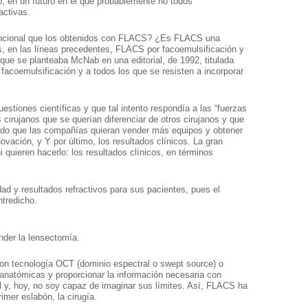
uro, en un futuro en el que probablemente no todos
activas.
vencional que los obtenidos con FLACS? ¿Es FLACS una
os, en las líneas precedentes, FLACS por facoemulsificación y
s que se planteaba McNab en una editorial, de 1992, titulada
facoemulsificación y a todos los que se resisten a incorporar
estiones científicas y que tal intento respondía a las “fuerzas
 cirujanos que se querían diferenciar de otros cirujanos y que
ndo que las compañías quieran vender más equipos y obtener
ovación, y Y por último, los resultados clínicos. La gran
quieren hacerlo: los resultados clínicos, en términos
dad y resultados refractivos para sus pacientes, pues el
ntredicho.
der la lensectomía.
on tecnología OCT (dominio espectral o swept source) o
anatómicas y proporcionar la información necesaria con
al y, hoy, no soy capaz de imaginar sus límites. Así, FLACS ha
er eslabón, la cirugía.