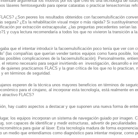
lo intentaré argumentar los motivos por los que creo es una tecnología de fut
os láseres femtosegundo para operar cataratas o practicar lensectomías refr
 FLACS? ¿Son peores los resultados obtenidos con facoemulsificación con
ás segura? ¿Es la rehabilitación visual mejor o más rápida? Si sustituyéram
ficación por extracción extracapsular, ¿las preguntas precedentes serían la
1 y cuya lectura recomendaría a todos los que no vivieron la transición a la 
aba que el intentar introducir la facoemulsificación poco tenía que ver con cu
o” (las compañías que querían vender tantos equipos como fuera posible, los
las posibles complicaciones de la facoemulsificación). Personalmente, entie
 el retorno necesario para seguir invirtiendo en investigación, desarrollo e inn
de quienes practicamos FLACS y la gran crítica de los que no lo practican, ni 
s y en términos de seguridad.
rujanos esperen de la técnica unos mayores beneficios en términos de seguri
económico para el cirujano, al incorporar esta tecnología, está realmente en e
e atractivo FLACS?
ión, hay cuatro aspectos a destacar y que suponen una nueva forma de enten
lugar, los equipos incorporan un sistema de navegación guiado por imagen. C
g, son capaces de identificar y medir estructuras, advertir de peculiaridades 
 micrométrica para guiar al láser. Esta tecnología madura de forma exponenci
o un medio que entendíamos como diagnóstico para intentar mejorar, como prim