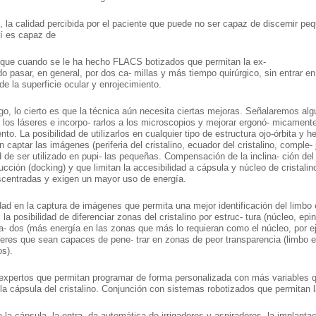
, la calidad percibida por el paciente que puede no ser capaz de discernir pequ
í es capaz de
 que cuando se le ha hecho FLACS botizados que permitan la ex-
do pasar, en general, por dos ca- millas y más tiempo quirúrgico, sin entrar en
 de la superficie ocular y enrojecimiento.
o, lo cierto es que la técnica aún necesita ciertas mejoras. Señalaremos alg
 los láseres e incorpo- rarlos a los microscopios y mejorar ergonó- micamente
nto. La posibilidad de utilizarlos en cualquier tipo de estructura ojo-órbita y
captar las imágenes (periferia del cristalino, ecuador del cristalino, comple- j
 de ser utilizado en pupi- las pequeñas. Compensación de la inclina- ción del g
succión (docking) y que limitan la accesibilidad a cápsula y núcleo de crista
scentradas y exigen un mayor uso de energía.
dad en la captura de imágenes que permita una mejor identificación del limbo 
 la posibilidad de diferenciar zonas del cristalino por estruc- tura (núcleo, epin
a- dos (más energía en las zonas que más lo requieran como el núcleo, por 
seres que sean capaces de pene- trar en zonas de peor transparencia (limbo es
s).
xpertos que permitan programar de forma personalizada con más variables qu
e la cápsula del cristalino. Conjunción con sistemas robotizados que permitan 
e la cápsula, la entra- da automática de irrigadores y aspiradores, la implanta