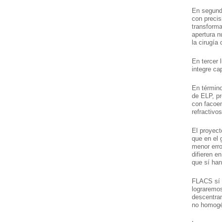
En segundo
con precis
transforman
apertura n
la cirugía
En tercer 
integre ca
En términ
de ELP, pr
con facoem
refractivos
El proyect
que en el 
menor erro
difieren en
que sí ha
FLACS sí 
lograremos
descentram
no homogé