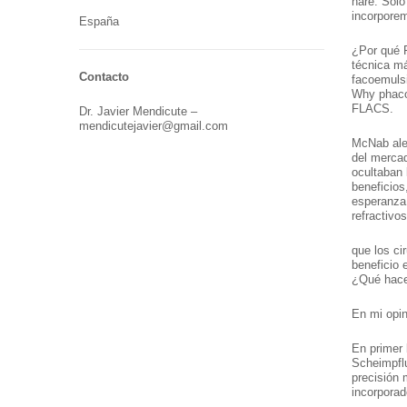
haré. Só
incorporem
España
¿Por qué
técnica m
Contacto
facoemulsi
Why phaco?
FLACS.
Dr. Javier Mendicute –
mendicutejavier@gmail.com
McNab aleg
del mercad
ocultaban 
beneficios,
esperanza 
refractivo
que los ci
beneficio 
¿Qué hac
En mi opin
En primer 
Scheimpflu
precisión
incorporad