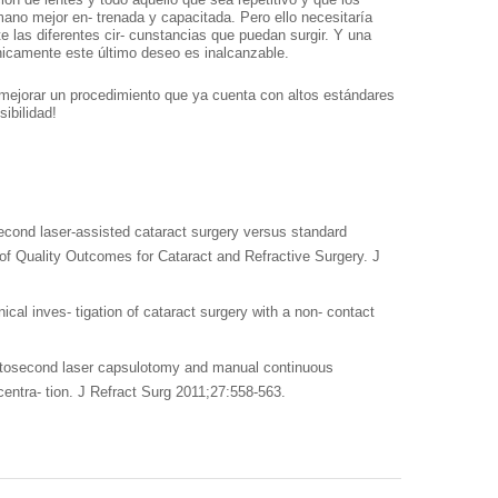
ano mejor en- trenada y capacitada. Pero ello necesitaría
e las diferentes cir- cunstancias que puedan surgir. Y una
nicamente este último deseo es inalcanzable.
no mejorar un procedimiento que ya cuenta con altos estándares
sibilidad!
econd laser-assisted cataract surgery versus standard
of Quality Outcomes for Cataract and Refractive Surgery. J
cal inves- tigation of cataract surgery with a non- contact
Femtosecond laser capsulotomy and manual continuous
 centra- tion. J Refract Surg 2011;27:558-563.