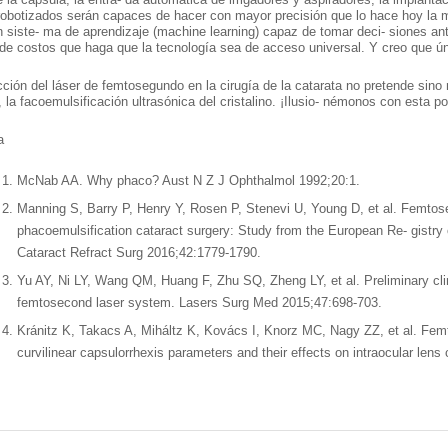
obotizados serán capaces de hacer con mayor precisión que lo hace hoy la m
n siste- ma de aprendizaje (machine learning) capaz de tomar deci- siones ant
 de costos que haga que la tecnología sea de acceso universal. Y creo que ú
cción del láser de femtosegundo en la cirugía de la catarata no pretende si
 la facoemulsificación ultrasónica del cristalino. ¡Ilusio- némonos con esta po
a
McNab AA. Why phaco? Aust N Z J Ophthalmol 1992;20:1.
Manning S, Barry P, Henry Y, Rosen P, Stenevi U, Young D, et al. Femtos
phacoemulsification cataract surgery: Study from the European Re- gistry 
Cataract Refract Surg 2016;42:1779-1790.
Yu AY, Ni LY, Wang QM, Huang F, Zhu SQ, Zheng LY, et al. Preliminary clini
femtosecond laser system. Lasers Surg Med 2015;47:698-703.
Kránitz K, Takacs A, Miháltz K, Kovács I, Knorz MC, Nagy ZZ, et al. 
curvilinear capsulorrhexis parameters and their effects on intraocular lens