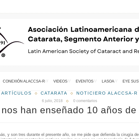
CONEXIÓN ALACCSA-R
VIDEOS
EVENTOS
LASOA
EYE SUS
ARTÍCULOS
CATARATA
NOTICIERO ALACCSA-R
6 julio, 2018
0 comentarios
 nos han enseñado 10 años d
́s, y son tres durante el presente año, se me pide que defienda la cirugía d