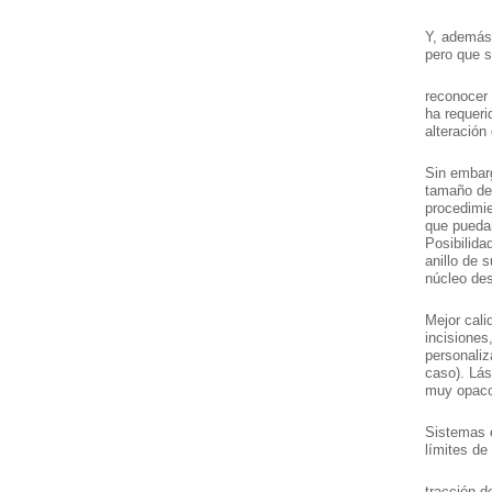
Y, además
pero que s
reconocer
ha requeri
alteración
Sin embarg
tamaño de
procedimie
que puedan 
Posibilidad
anillo de 
núcleo de
Mejor cali
incisiones,
personaliz
caso). Lá
muy opaco
Sistemas e
límites d
tracción d