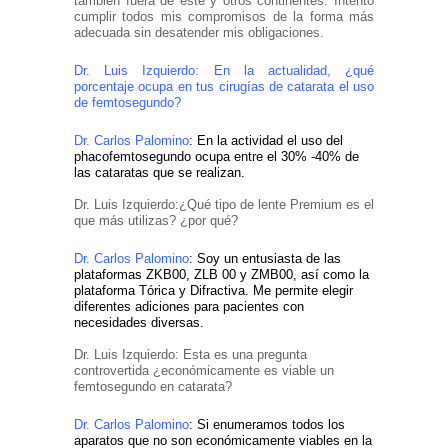
también fuera de éste y otros continentes. Intento
cumplir todos mis compromisos de la forma más
adecuada sin desatender mis obligaciones.
Dr. Luis Izquierdo: En la actualidad, ¿qué
porcentaje ocupa en tus cirugías de catarata el uso
de femtosegundo?
Dr. Carlos Palomino
: En la actividad el uso del
phacofemtosegundo ocupa entre el 30% -40% de
las cataratas que se realizan.
Dr. Luis Izquierdo:¿Qué tipo de lente Premium es el
que más utilizas? ¿por qué?
Dr. Carlos Palomino
: Soy un entusiasta de las
plataformas ZKB00, ZLB 00 y ZMB00, así como la
plataforma Tórica y Difractiva. Me permite elegir
diferentes adiciones para pacientes con
necesidades diversas.
Dr. Luis Izquierdo: Esta es una pregunta
controvertida ¿económicamente es viable un
femtosegundo en catarata?
Dr. Carlos Palomino
: Si enumeramos todos los
aparatos que no son económicamente viables en la