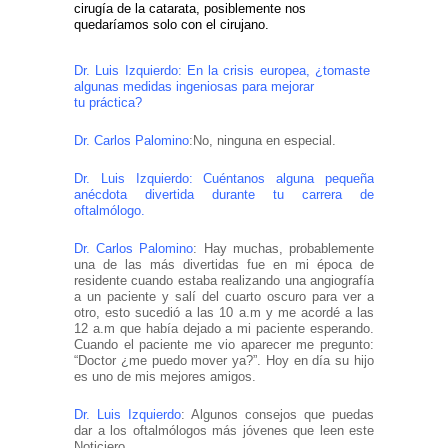
cirugía de la catarata, posiblemente nos
quedaríamos solo con el cirujano.
Dr. Luis Izquierdo: En la crisis europea, ¿tomaste
algunas medidas ingeniosas para mejorar
tu práctica?
Dr. Carlos Palomino
:No, ninguna en especial.
Dr. Luis Izquierdo: Cuéntanos alguna pequeña
anécdota divertida durante tu carrera de
oftalmólogo.
Dr. Carlos Palomino
: Hay muchas, probablemente
una de las más divertidas fue en mi época de
residente cuando estaba realizando una angiografía
a un paciente y salí del cuarto oscuro para ver a
otro, esto sucedió a las 10 a.m y me acordé a las
12 a.m que había dejado a mi paciente esperando.
Cuando el paciente me vio aparecer me pregunto:
“Doctor ¿me puedo mover ya?”. Hoy en día su hijo
es uno de mis mejores amigos.
Dr. Luis Izquierdo
: Algunos consejos que puedas
dar a los oftalmólogos más jóvenes que leen este
Noticiero.