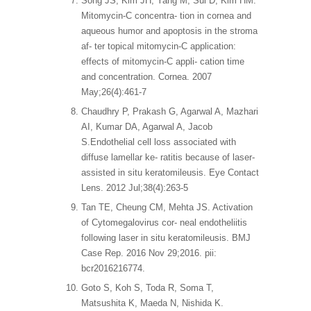
Song JS, Kim JH, Yang M, Sul D, Kim HM.
Mitomycin-C concentra- tion in cornea and
aqueous humor and apoptosis in the stroma
af- ter topical mitomycin-C application:
effects of mitomycin-C appli- cation time
and concentration. Cornea. 2007
May;26(4):461-7
Chaudhry P, Prakash G, Agarwal A, Mazhari
AI, Kumar DA, Agarwal A, Jacob
S.Endothelial cell loss associated with
diffuse lamellar ke- ratitis because of laser-
assisted in situ keratomileusis. Eye Contact
Lens. 2012 Jul;38(4):263-5
Tan TE, Cheung CM, Mehta JS. Activation
of Cytomegalovirus cor- neal endotheliitis
following laser in situ keratomileusis. BMJ
Case Rep. 2016 Nov 29;2016. pii:
bcr2016216774.
Goto S, Koh S, Toda R, Soma T,
Matsushita K, Maeda N, Nishida K.