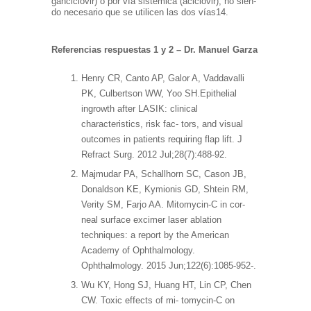
ganciclovir) o por vía sistémica (aciclovir), no sien-
do necesario que se utilicen las dos vías14.
Referencias respuestas 1 y 2 – Dr. Manuel Garza
Henry CR, Canto AP, Galor A, Vaddavalli
PK, Culbertson WW, Yoo SH.Epithelial
ingrowth after LASIK: clinical
characteristics, risk fac- tors, and visual
outcomes in patients requiring flap lift. J
Refract Surg. 2012 Jul;28(7):488-92.
Majmudar PA, Schallhorn SC, Cason JB,
Donaldson KE, Kymionis GD, Shtein RM,
Verity SM, Farjo AA. Mitomycin-C in cor-
neal surface excimer laser ablation
techniques: a report by the American
Academy of Ophthalmology.
Ophthalmology. 2015 Jun;122(6):1085-952-.
Wu KY, Hong SJ, Huang HT, Lin CP, Chen
CW. Toxic effects of mi- tomycin-C on