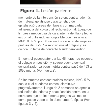
momento de la intervención se encuentra, además
de material gelatinoso característico de
epitelización, áreas de fibrosis con marcada
adherencia del colgajo al lecho estromal. Luego de
limpieza meticulosa de cara interna del flap y lecho
estromal utilizando esponjas Merocel, se aplica
MMC 0.02 % por 30 segundos seguido de irrigación
profusa de BSS. Se reposiciona el colgajo y se
coloca un lente de contacto blando terapéutico.
En control posoperatorio a las 48 horas, se observa
el colgajo en posición y severo edema corneal
generalizado. La paquimetría central pasó de 493 a
1098 micras (Ver figura 2).
Se incrementa corticosteroides tópicos, NaCl 5 %
con lo cual el edema corneal disminuye
progresivamente. Luego de 2 semanas se aprecia
reducción del edema y opacificación central en la
entrecara que se incrementa progresiva- mente
como puede verse en la densitometría óptica (Ver
figuras 3 y 4).