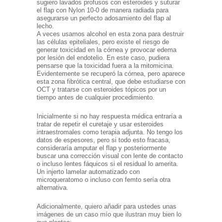
sugiero lavados profusos con esteroides y suturar
el flap con Nylon 10-0 de manera radiada para
asegurarse un perfecto adosamiento del flap al
lecho.
A veces usamos alcohol en esta zona para destruir
las células epiteliales, pero existe el riesgo de
generar toxicidad en la córnea y provocar edema
por lesión del endotelio. En este caso, pudiera
pensarse que la toxicidad fuera a la mitomicina.
Evidentemente se recuperó la córnea, pero aparece
esta zona fibrótica central, que debe estudiarse con
OCT y tratarse con esteroides tópicos por un
tiempo antes de cualquier procedimiento.
Inicialmente si no hay respuesta médica entraría a
tratar de repetir el curetaje y usar esteroides
intraestromales como terapia adjunta. No tengo los
datos de espesores, pero si todo esto fracasa,
consideraría amputar el flap y posteriormente
buscar una corrección visual con lente de contacto
o incluso lentes fáquicos si el residual lo amerita.
Un injerto lamelar automatizado con
microqueratomo o incluso con femto sería otra
alternativa.
Adicionalmente, quiero añadir para ustedes unas
imágenes de un caso mío que ilustran muy bien lo