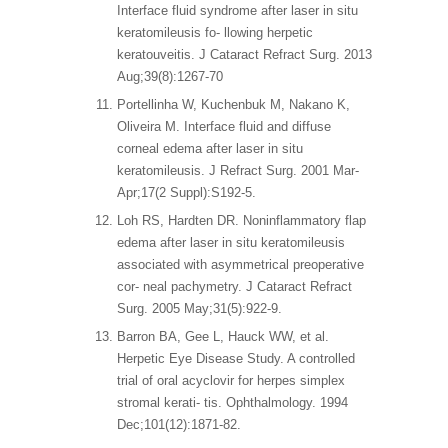
Interface fluid syndrome after laser in situ
keratomileusis fo- llowing herpetic
keratouveitis. J Cataract Refract Surg. 2013
Aug;39(8):1267-70
Portellinha W, Kuchenbuk M, Nakano K,
Oliveira M. Interface fluid and diffuse
corneal edema after laser in situ
keratomileusis. J Refract Surg. 2001 Mar-
Apr;17(2 Suppl):S192-5.
Loh RS, Hardten DR. Noninflammatory flap
edema after laser in situ keratomileusis
associated with asymmetrical preoperative
cor- neal pachymetry. J Cataract Refract
Surg. 2005 May;31(5):922-9.
Barron BA, Gee L, Hauck WW, et al.
Herpetic Eye Disease Study. A controlled
trial of oral acyclovir for herpes simplex
stromal kerati- tis. Ophthalmology. 1994
Dec;101(12):1871-82.