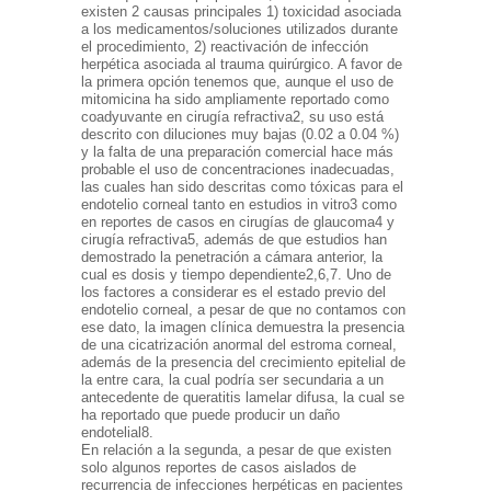
existen 2 causas principales 1) toxicidad asociada
a los medicamentos/soluciones utilizados durante
el procedimiento, 2) reactivación de infección
herpética asociada al trauma quirúrgico. A favor de
la primera opción tenemos que, aunque el uso de
mitomicina ha sido ampliamente reportado como
coadyuvante en cirugía refractiva2, su uso está
descrito con diluciones muy bajas (0.02 a 0.04 %)
y la falta de una preparación comercial hace más
probable el uso de concentraciones inadecuadas,
las cuales han sido descritas como tóxicas para el
endotelio corneal tanto en estudios in vitro3 como
en reportes de casos en cirugías de glaucoma4 y
cirugía refractiva5, además de que estudios han
demostrado la penetración a cámara anterior, la
cual es dosis y tiempo dependiente2,6,7. Uno de
los factores a considerar es el estado previo del
endotelio corneal, a pesar de que no contamos con
ese dato, la imagen clínica demuestra la presencia
de una cicatrización anormal del estroma corneal,
además de la presencia del crecimiento epitelial de
la entre cara, la cual podría ser secundaria a un
antecedente de queratitis lamelar difusa, la cual se
ha reportado que puede producir un daño
endotelial8.
En relación a la segunda, a pesar de que existen
solo algunos reportes de casos aislados de
recurrencia de infecciones herpéticas en pacientes