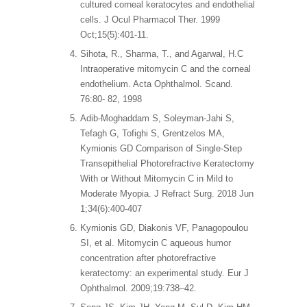
cultured corneal keratocytes and endothelial
cells. J Ocul Pharmacol Ther. 1999
Oct;15(5):401-11.
Sihota, R., Sharma, T., and Agarwal, H.C
Intraoperative mitomycin C and the corneal
endothelium. Acta Ophthalmol. Scand.
76:80- 82, 1998
Adib-Moghaddam S, Soleyman-Jahi S,
Tefagh G, Tofighi S, Grentzelos MA,
Kymionis GD Comparison of Single-Step
Transepithelial Photorefractive Keratectomy
With or Without Mitomycin C in Mild to
Moderate Myopia. J Refract Surg. 2018 Jun
1;34(6):400-407
Kymionis GD, Diakonis VF, Panagopoulou
SI, et al. Mitomycin C aqueous humor
concentration after photorefractive
keratectomy: an experimental study. Eur J
Ophthalmol. 2009;19:738–42.