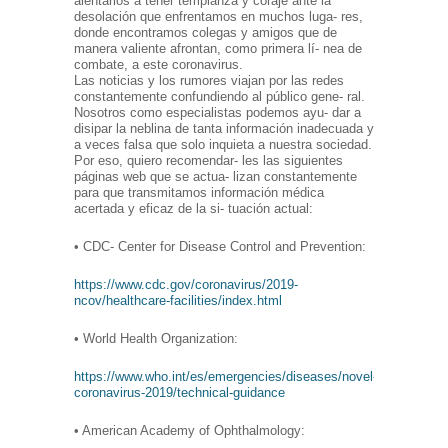
alentarlos a tener templanza y coraje ante la
desolación que enfrentamos en muchos luga- res,
donde encontramos colegas y amigos que de
manera valiente afrontan, como primera lí- nea de
combate, a este coronavirus.
Las noticias y los rumores viajan por las redes
constantemente confundiendo al público gene- ral.
Nosotros como especialistas podemos ayu- dar a
disipar la neblina de tanta información inadecuada y
a veces falsa que solo inquieta a nuestra sociedad.
Por eso, quiero recomendar- les las siguientes
páginas web que se actua- lizan constantemente
para que transmitamos información médica
acertada y eficaz de la si- tuación actual:
• CDC- Center for Disease Control and Prevention:
https://www.cdc.gov/coronavirus/2019-
ncov/healthcare-facilities/index.html
• World Health Organization:
https://www.who.int/es/emergencies/diseases/novel-
coronavirus-2019/technical-guidance
• American Academy of Ophthalmology: