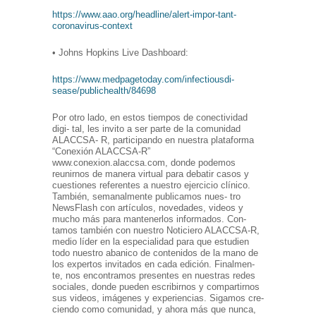
https://www.aao.org/headline/alert-impor-tant-
coronavirus-context
• Johns Hopkins Live Dashboard:
https://www.medpagetoday.com/infectiousdi-
sease/publichealth/84698
Por otro lado, en estos tiempos de conectividad
digi- tal, les invito a ser parte de la comunidad
ALACCSA- R, participando en nuestra plataforma
“Conexión ALACCSA-R”
www.conexion.alaccsa.com, donde podemos
reunirnos de manera virtual para debatir casos y
cuestiones referentes a nuestro ejercicio clínico.
También, semanalmente publicamos nues- tro
NewsFlash con artículos, novedades, videos y
mucho más para mantenerlos informados. Con-
tamos también con nuestro Noticiero ALACCSA-R,
medio líder en la especialidad para que estudien
todo nuestro abanico de contenidos de la mano de
los expertos invitados en cada edición. Finalmen-
te, nos encontramos presentes en nuestras redes
sociales, donde pueden escribirnos y compartirnos
sus videos, imágenes y experiencias. Sigamos cre-
ciendo como comunidad, y ahora más que nunca,