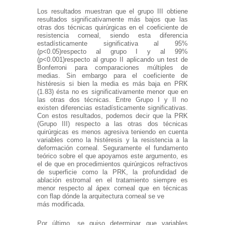
Los resultados muestran que el grupo III obtiene
resultados significativamente más bajos que las
otras dos técnicas quirúrgicas en el coeficiente de
resistencia corneal, siendo esta diferencia
estadísticamente significativa al 95%
(p<0.05)respecto al grupo I y al 99%
(p<0.001)respecto al grupo II aplicando un test de
Bonferroni para comparaciones múltiples de
medias. Sin embargo para el coeficiente de
histéresis si bien la media es más baja en PRK
(1.83) ésta no es significativamente menor que en
las otras dos técnicas. Entre Grupo I y II no
existen diferencias estadísticamente significativas.
Con estos resultados, podemos decir que la PRK
(Grupo III) respecto a las otras dos técnicas
quirúrgicas es menos agresiva teniendo en cuenta
variables como la histéresis y la resistencia a la
deformación corneal. Seguramente el fundamento
teórico sobre el que apoyamos este argumento, es
el de que en procedimientos quirúrgicos refractivos
de superficie como la PRK, la profundidad de
ablación estromal en el tratamiento siempre es
menor respecto al ápex corneal que en técnicas
con flap dónde la arquitectura corneal se ve
más modificada.
Por último, se quiso determinar que variables