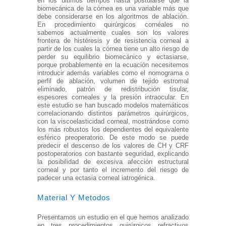
en los últimos tiempos hasta postularse que la
biomecánica de la córnea es una variable más que
debe considerarse en los algoritmos de ablación.
En procedimiento quirúrgicos cornéales no
sabemos actualmente cuales son los valores
frontera de histéresis y de resistencia corneal a
partir de los cuales la córnea tiene un alto riesgo de
perder su equilibrio biomecánico y ectasiarse,
porque probablemente en la ecuación necesitemos
introducir además variables como el nomograma o
perfil de ablación, volumen de tejido estromal
eliminado, patrón de redistribución tisular,
espesores corneales y la presión intraocular. En
este estudio se han buscado modelos matemáticos
correlacionando distintos parámetros quirúrgicos,
con la viscoelasticidad corneal, mostrándose como
los más robustos los dependientes del equivalente
esférico preoperatorio. De este modo se puede
predecir el descenso de los valores de CH y CRF
postoperatorios con bastante seguridad, explicando
la posibilidad de excesiva afección estructural
corneal y por tanto el incremento del riesgo de
padecer una ectasia corneal iatrogénica.
Material Y Metodos
Presentamos un estudio en el que hemos analizado
en tres procedimientos quirúrgicos refractivos