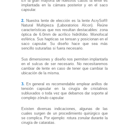
En la gran mayoría de nuestros casos la lente es
implantada en la cámara posterior y en el saco
capsular.
2.
Nuestra lente de elección es la lente AcrySof®
Natural Multipieza (Laboratorios Alcon). Reúne
características que nos resultan destacables: zona
óptica de 6.0mm de acrílico hidrófobo. Monofocal
esférica. Sus hapticas se tensan y posicionan en el
saco capsular. Su diseño hace que sea más
sencillo suturarlas si fuera necesario.
Sus dimensiones y diseño nos permiten implantarla
en el sulcus de ser necesario. No necesitaremos
cambiar de lente en caso de tener que cambiar la
ubicación de la misma.
3.
En general es recomendable emplear anillos de
tensión capsular en la cirugía de cristalinos
subluxados o toda vez que debamos dar soporte al
complejo zónulo capsular.
Existen diversas indicaciones, algunas de las
cuales surgen de un procedimiento quirúrgico que
se complica. Por ejemplo: rotura zonular durante la
cirugía de cataratas.