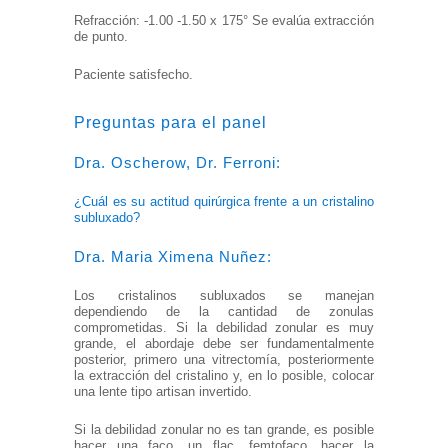
Refracción: -1.00 -1.50 x 175° Se evalúa extracción
de punto.
Paciente satisfecho.
Preguntas para el panel
Dra. Oscherow, Dr. Ferroni:
¿Cuál es su actitud quirúrgica frente a un cristalino
subluxado?
Dra. Maria Ximena Nuñez:
Los cristalinos subluxados se manejan
dependiendo de la cantidad de zonulas
comprometidas. Si la debilidad zonular es muy
grande, el abordaje debe ser fundamentalmente
posterior, primero una vitrectomía, posteriormente
la extracción del cristalino y, en lo posible, colocar
una lente tipo artisan invertido.
Si la debilidad zonular no es tan grande, es posible
hacer una faco, un flac, femtofaco, hacer la