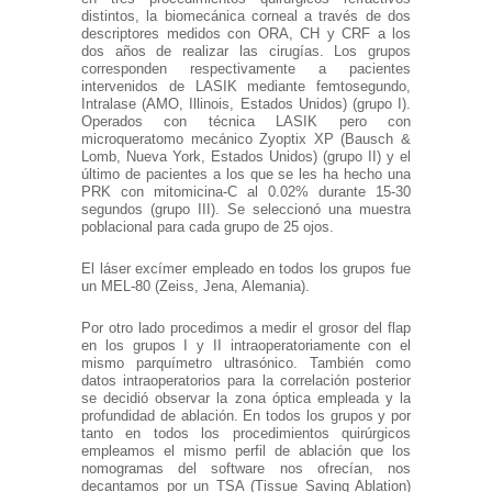
distintos, la biomecánica corneal a través de dos
descriptores medidos con ORA, CH y CRF a los
dos años de realizar las cirugías. Los grupos
corresponden respectivamente a pacientes
intervenidos de LASIK mediante femtosegundo,
Intralase (AMO, Illinois, Estados Unidos) (grupo I).
Operados con técnica LASIK pero con
microqueratomo mecánico Zyoptix XP (Bausch &
Lomb, Nueva York, Estados Unidos) (grupo II) y el
último de pacientes a los que se les ha hecho una
PRK con mitomicina-C al 0.02% durante 15-30
segundos (grupo III). Se seleccionó una muestra
poblacional para cada grupo de 25 ojos.
El láser excímer empleado en todos los grupos fue
un MEL-80 (Zeiss, Jena, Alemania).
Por otro lado procedimos a medir el grosor del flap
en los grupos I y II intraoperatoriamente con el
mismo parquímetro ultrasónico. También como
datos intraoperatorios para la correlación posterior
se decidió observar la zona óptica empleada y la
profundidad de ablación. En todos los grupos y por
tanto en todos los procedimientos quirúrgicos
empleamos el mismo perfil de ablación que los
nomogramas del software nos ofrecían, nos
decantamos por un TSA (Tissue Saving Ablation)