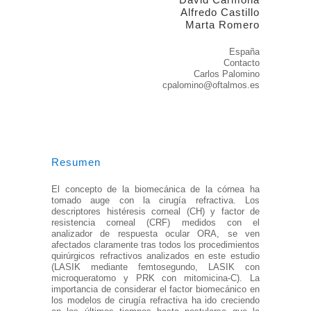
Alfredo Castillo
Marta Romero
España
Contacto
Carlos Palomino
cpalomino@oftalmos.es
Resumen
El concepto de la biomecánica de la córnea ha
tomado auge con la cirugía refractiva. Los
descriptores histéresis corneal (CH) y factor de
resistencia corneal (CRF) medidos con el
analizador de respuesta ocular ORA, se ven
afectados claramente tras todos los procedimientos
quirúrgicos refractivos analizados en este estudio
(LASIK mediante femtosegundo, LASIK con
microqueratomo y PRK con mitomicina-C). La
importancia de considerar el factor biomecánico en
los modelos de cirugía refractiva ha ido creciendo