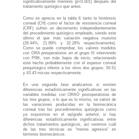
significativamente menores (p<0.001) después del
tratamiento quirúrgico que antes.
Como se aprecia en la tabla 6 tanto la histéresis
corneal (CH) como el factor de resistencia corneal
(CRF) sufren un decremento independientemente
del procedimiento quirúrgico empleado, siendo este
último el que más variación negativa muestra
(28.44%, 21.89% y 32.28% respectivamente).
Como se puede comprobar, los valores medidos
con ORA preoperatorios en el grupo III intervenido
con PRK, son más bajos de inicio, relacionando
este hecho probablemente con el espesor corneal
prequirúrgico inferior a los otros dos grupos, 50.51
y 43.43 micras respectivamente.
En una segunda fase analizamos si existen
diferencias estadísticamente significativas en las
variables medidas con ORAÒ postoperatorias de
los tres grupos, o lo que es lo mismo, se valoró de
las variaciones producidas en la biomecánica
corneal tras los procedimientos quirúrgicos como
ya expusimos en el epígrafe anterior, si hay
diferencias estadísticamente significativas entre
dichos tratamientos quirúrgicos, así veremos cuál
de las tres técnicas es “menos agresiva” en
términos biomecánicos.