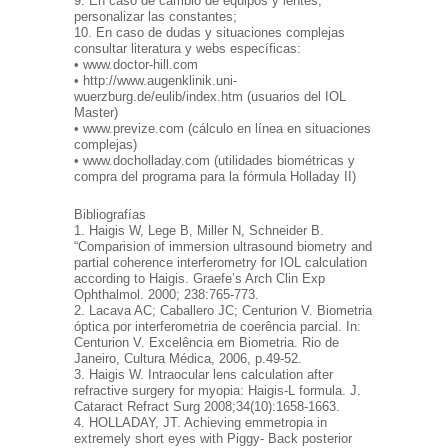
9. En caso de cambio de equipos y lentes,
personalizar las constantes;
10. En caso de dudas y situaciones complejas
consultar literatura y webs específicas:
• www.doctor-hill.com
• http://www.augenklinik.uni-
wuerzburg.de/eulib/index.htm (usuarios del IOL
Master)
• www.previze.com (cálculo en línea en situaciones
complejas)
• www.docholladay.com (utilidades biométricas y
compra del programa para la fórmula Holladay II)
Bibliografías
1. Haigis W, Lege B, Miller N, Schneider B.
“Comparision of immersion ultrasound biometry and
partial coherence interferometry for IOL calculation
according to Haigis. Graefe’s Arch Clin Exp
Ophthalmol. 2000; 238:765-773.
2. Lacava AC; Caballero JC; Centurion V. Biometria
óptica por interferometria de coerência parcial. In:
Centurion V. Excelência em Biometria. Rio de
Janeiro, Cultura Médica, 2006, p.49-52.
3. Haigis W. Intraocular lens calculation after
refractive surgery for myopia: Haigis-L formula. J.
Cataract Refract Surg 2008;34(10):1658-1663.
4. HOLLADAY, JT. Achieving emmetropia in
extremely short eyes with Piggy- Back posterior