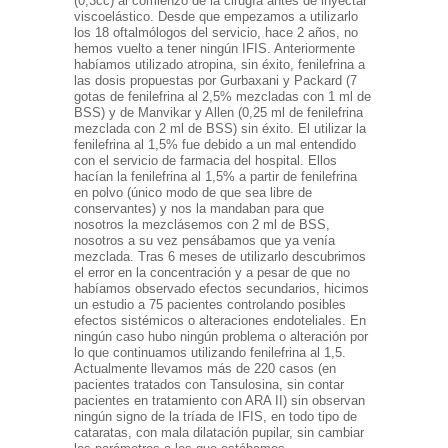
(0,3cc) al comienzo de la cirugía antes de inyectar
viscoelástico. Desde que empezamos a utilizarlo
los 18 oftalmólogos del servicio, hace 2 años, no
hemos vuelto a tener ningún IFIS. Anteriormente
habíamos utilizado atropina, sin éxito, fenilefrina a
las dosis propuestas por Gurbaxani y Packard (7
gotas de fenilefrina al 2,5% mezcladas con 1 ml de
BSS) y de Manvikar y Allen (0,25 ml de fenilefrina
mezclada con 2 ml de BSS) sin éxito. El utilizar la
fenilefrina al 1,5% fue debido a un mal entendido
con el servicio de farmacia del hospital. Ellos
hacían la fenilefrina al 1,5% a partir de fenilefrina
en polvo (único modo de que sea libre de
conservantes) y nos la mandaban para que
nosotros la mezclásemos con 2 ml de BSS,
nosotros a su vez pensábamos que ya venía
mezclada. Tras 6 meses de utilizarlo descubrimos
el error en la concentración y a pesar de que no
habíamos observado efectos secundarios, hicimos
un estudio a 75 pacientes controlando posibles
efectos sistémicos o alteraciones endoteliales. En
ningún caso hubo ningún problema o alteración por
lo que continuamos utilizando fenilefrina al 1,5.
Actualmente llevamos más de 220 casos (en
pacientes tratados con Tansulosina, sin contar
pacientes en tratamiento con ARA II) sin observan
ningún signo de la tríada de IFIS, en todo tipo de
cataratas, con mala dilatación pupilar, sin cambiar