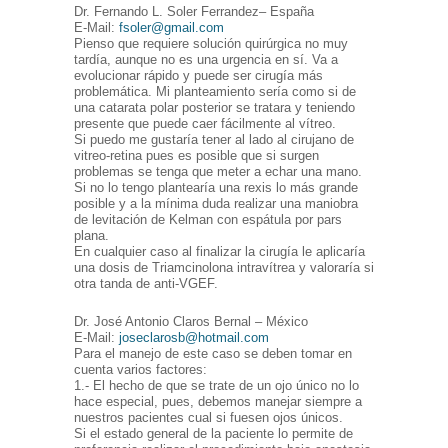
Dr. Fernando L. Soler Ferrandez– España
E-Mail:
fsoler@gmail.com
Pienso que requiere solución quirúrgica no muy
tardía, aunque no es una urgencia en sí. Va a
evolucionar rápido y puede ser cirugía más
problemática. Mi planteamiento sería como si de
una catarata polar posterior se tratara y teniendo
presente que puede caer fácilmente al vítreo.
Si puedo me gustaría tener al lado al cirujano de
vitreo-retina pues es posible que si surgen
problemas se tenga que meter a echar una mano.
Si no lo tengo plantearía una rexis lo más grande
posible y a la mínima duda realizar una maniobra
de levitación de Kelman con espátula por pars
plana.
En cualquier caso al finalizar la cirugía le aplicaría
una dosis de Triamcinolona intravítrea y valoraría si
otra tanda de anti-VGEF.
Dr. José Antonio Claros Bernal – México
E-Mail:
joseclarosb@hotmail.com
Para el manejo de este caso se deben tomar en
cuenta varios factores:
1.- El hecho de que se trate de un ojo único no lo
hace especial, pues, debemos manejar siempre a
nuestros pacientes cual si fuesen ojos únicos.
Si el estado general de la paciente lo permite de