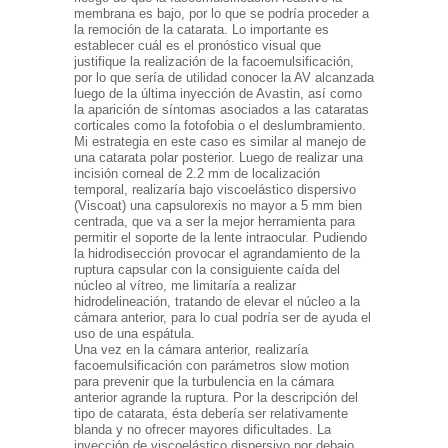
membrana es bajo, por lo que se podría proceder a
la remoción de la catarata. Lo importante es
establecer cuál es el pronóstico visual que
justifique la realización de la facoemulsificación,
por lo que sería de utilidad conocer la AV alcanzada
luego de la última inyección de Avastin, así como
la aparición de síntomas asociados a las cataratas
corticales como la fotofobia o el deslumbramiento.
Mi estrategia en este caso es similar al manejo de
una catarata polar posterior. Luego de realizar una
incisión corneal de 2.2 mm de localización
temporal, realizaría bajo viscoelástico dispersivo
(Viscoat) una capsulorexis no mayor a 5 mm bien
centrada, que va a ser la mejor herramienta para
permitir el soporte de la lente intraocular. Pudiendo
la hidrodisección provocar el agrandamiento de la
ruptura capsular con la consiguiente caída del
núcleo al vítreo, me limitaría a realizar
hidrodelineación, tratando de elevar el núcleo a la
cámara anterior, para lo cual podría ser de ayuda el
uso de una espátula.
Una vez en la cámara anterior, realizaría
facoemulsificación con parámetros slow motion
para prevenir que la turbulencia en la cámara
anterior agrande la ruptura. Por la descripción del
tipo de catarata, ésta debería ser relativamente
blanda y no ofrecer mayores dificultades. La
inyección de viscoelástico dispersivo por debajo