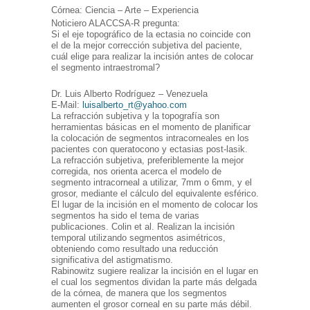
Córnea: Ciencia – Arte – Experiencia
Noticiero ALACCSA-R pregunta:
Si el eje topográfico de la ectasia no coincide con
el de la mejor corrección subjetiva del paciente,
cuál elige para realizar la incisión antes de colocar
el segmento intraestromal?
Dr. Luis Alberto Rodríguez – Venezuela
E-Mail:
luisalberto_rt@yahoo.com
La refracción subjetiva y la topografía son
herramientas básicas en el momento de planificar
la colocación de segmentos intracorneales en los
pacientes con queratocono y ectasias post-lasik.
La refracción subjetiva, preferiblemente la mejor
corregida, nos orienta acerca el modelo de
segmento intracorneal a utilizar, 7mm o 6mm, y el
grosor, mediante el cálculo del equivalente esférico.
El lugar de la incisión en el momento de colocar los
segmentos ha sido el tema de varias
publicaciones. Colin et al. Realizan la incisión
temporal utilizando segmentos asimétricos,
obteniendo como resultado una reducción
significativa del astigmatismo.
Rabinowitz sugiere realizar la incisión en el lugar en
el cual los segmentos dividan la parte más delgada
de la córnea, de manera que los segmentos
aumenten el grosor corneal en su parte más débil.