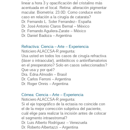
linear a hora 3 y opacificación del cristalino más
acentuada en el local. Retina: alteración pigmentar
macular. Biometría: 23.0D. Como conduce este
caso en relación a la cirugía de catarata?
Dr. Fernando L. Soler Ferrandez– España
Dr. José Antonio Claros Bernal – México
Dr. Fernando Aguilera-Zarate – México
Dr. Daniel Badoza – Argentina
Refractiva: Ciencia – Arte – Experiencia
Noticiero ALACCSA-R pregunta:
Usa usted en todos los casos de cirugía refractiva
(láser o intraocular), antibióticos o antiinflamatorios
en el preoperatorio? Solo en casos seleccionados?
Que usa y por qué?
Dra. Edna Almodin – Brasil
Dr. Carlos Ferroni – Argentina
Dr. Roger Onnis – Argentina
Córnea: Ciencia – Arte – Experiencia
Noticiero ALACCSA-R pregunta:
Si el eje topográfico de la ectasia no coincide con
el de la mejor corrección subjetiva del paciente,
cuál elige para realizar la incisión antes de colocar
el segmento intraestromal?
Dr. Luis Alberto Rodríguez – Venezuela
Dr. Roberto Albertazzi – Argentina