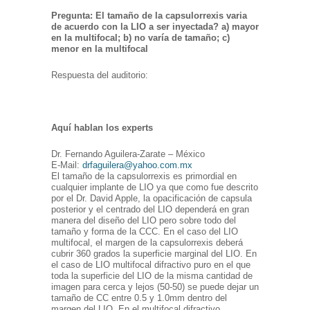
Pregunta: El tamaño de la capsulorrexis varia
de acuerdo con la LIO a ser inyectada? a) mayor
en la multifocal; b) no varía de tamaño; c)
menor en la multifocal
Respuesta del auditorio:
Aquí hablan los experts
Dr. Fernando Aguilera-Zarate – México
E-Mail:
drfaguilera@yahoo.com.mx
El tamaño de la capsulorrexis es primordial en
cualquier implante de LIO ya que como fue descrito
por el Dr. David Apple, la opacificación de capsula
posterior y el centrado del LIO dependerá en gran
manera del diseño del LIO pero sobre todo del
tamaño y forma de la CCC. En el caso del LIO
multifocal, el margen de la capsulorrexis deberá
cubrir 360 grados la superficie marginal del LIO. En
el caso de LIO multifocal difractivo puro en el que
toda la superficie del LIO de la misma cantidad de
imagen para cerca y lejos (50-50) se puede dejar un
tamaño de CC entre 0.5 y 1.0mm dentro del
margen del LIO. En el multifocal difractivo