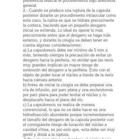
preferencia realizar el procedimiento bajo anestesia
general.
2.- Cuando se produce una ruptura de la capsula
posterior durante un procedimiento intraocular como
este caso, la rutina es que se hidrate precozmente
la corteza, haciendo que un pequeño desgarro
inicial se extienda. Lo ideal es operar lo más
precozmente antes que el desgarro se haga más
extenso, y durante la cirugía se deben tener en
cuenta algunas consideraciones:
a) La capsulorexis debe ser mínimo de 5 mm o
más, teniendo siempre la precaución de evitar un
desgarro hacia la periferia, no olvidar que las rexis
muy grandes implican un mayor riesgo de
extensión del desgarro a la periferia. Esto con el
objeto de poder luxar el núcleo a través de la rexis
hacia cámara anterior.
b) Antes de iniciar la cirugía se debe preparar una
vía de infusión, por pars plana y una esclerotomia
por pars plana para poder levitar el núcleo y /o
desplazarlo hacia el plano del iris.
c) La capsulorexis se realiza de manera
convencional, lo que no se debe hacer es una
hidrodisección abundante porque incrementaremos
el tamaño del desgarro de la capsula posterior con
el consiguiente riesgo de luxación del núcleo a
cavidad vítrea, es por esto que, esta debe ser muy
gentil y distal a la ruptura.