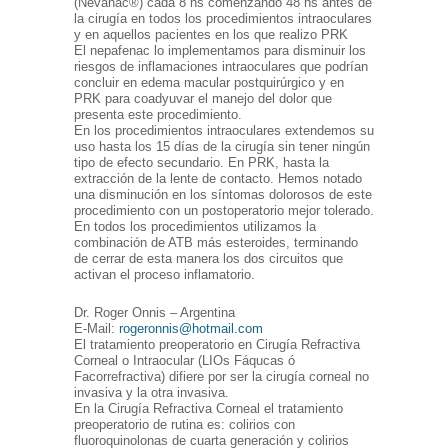
(Nevanac®) cada 8 hs comenzando 48 hs antes de
la cirugía en todos los procedimientos intraoculares
y en aquellos pacientes en los que realizo PRK
El nepafenac lo implementamos para disminuir los
riesgos de inflamaciones intraoculares que podrían
concluir en edema macular postquirúrgico y en
PRK para coadyuvar el manejo del dolor que
presenta este procedimiento.
En los procedimientos intraoculares extendemos su
uso hasta los 15 días de la cirugía sin tener ningún
tipo de efecto secundario. En PRK, hasta la
extracción de la lente de contacto. Hemos notado
una disminución en los síntomas dolorosos de este
procedimiento con un postoperatorio mejor tolerado.
En todos los procedimientos utilizamos la
combinación de ATB más esteroides, terminando
de cerrar de esta manera los dos circuitos que
activan el proceso inflamatorio.
Dr. Roger Onnis – Argentina
E-Mail:
rogeronnis@hotmail.com
El tratamiento preoperatorio en Cirugía Refractiva
Corneal o Intraocular (LIOs Fáqucas ó
Facorrefractiva) difiere por ser la cirugía corneal no
invasiva y la otra invasiva.
En la Cirugía Refractiva Corneal el tratamiento
preoperatorio de rutina es: colirios con
fluoroquinolonas de cuarta generación y colirios