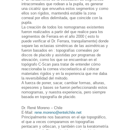
intracorneales que rodean a la pupila, es generar
una cicatriz que envuelva estos segmentos y como
ellos son rígidos, mantendrá estable la zona
corneal por ellos delimitada, que coincide con la
pupila.
La creación de todos los nomogramas existentes
fueron realizados a partir del que realice para los
segmentos de Ferrara en el año 2000 ( esto lo
puede verificar el Dr. Ferrara, tranquilamente) donde
separe las ectasias simétricas de las asimétricas y
fueron basados en : topografías corneales por
discos de placido y asistidas por programas de
elevación, como los que se encuentran en el
topógrafo C-Scan para tratar de entender cómo
reaccionaba la cornea viscoelastica al colocar
materiales rígidos y en la experiencia que me daba
la reversibilidad del método.
A fuerza de poner, sacar, cambiar formas, alturas,
espesores y bases se fueron perfeccionando estos
nomogramas, y nuestra experiencia, pero siempre
basada en topografía de placido.
Dr. René Moreno – Chile
E-Mail:
rene.moreno@entelchile.net
Principalmente nos basamos en el eje topográfico,
el que a veces comparamos en topografías
pentacam y orbscan, y también con la keratometría