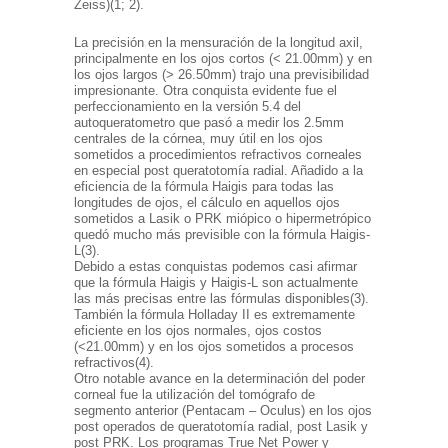
Zeiss)(1; 2).
La precisión en la mensuración de la longitud axil,
principalmente en los ojos cortos (< 21.00mm) y en
los ojos largos (> 26.50mm) trajo una previsibilidad
impresionante. Otra conquista evidente fue el
perfeccionamiento en la versión 5.4 del
autoqueratometro que pasó a medir los 2.5mm
centrales de la córnea, muy útil en los ojos
sometidos a procedimientos refractivos corneales
en especial post queratotomía radial. Añadido a la
eficiencia de la fórmula Haigis para todas las
longitudes de ojos, el cálculo en aquellos ojos
sometidos a Lasik o PRK miópico o hipermetrópico
quedó mucho más previsible con la fórmula Haigis-
L(3).
Debido a estas conquistas podemos casi afirmar
que la fórmula Haigis y Haigis-L son actualmente
las más precisas entre las fórmulas disponibles(3).
También la fórmula Holladay II es extremamente
eficiente en los ojos normales, ojos costos
(<21.00mm) y en los ojos sometidos a procesos
refractivos(4).
Otro notable avance en la determinación del poder
corneal fue la utilización del tomógrafo de
segmento anterior (Pentacam – Oculus) en los ojos
post operados de queratotomía radial, post Lasik y
post PRK. Los programas True Net Power y