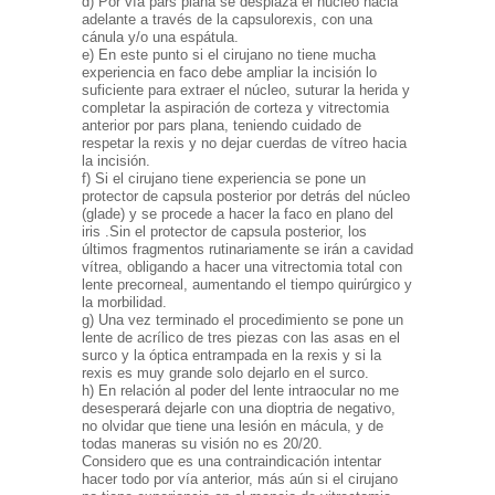
d) Por vía pars plana se desplaza el núcleo hacia
adelante a través de la capsulorexis, con una
cánula y/o una espátula.
e) En este punto si el cirujano no tiene mucha
experiencia en faco debe ampliar la incisión lo
suficiente para extraer el núcleo, suturar la herida y
completar la aspiración de corteza y vitrectomia
anterior por pars plana, teniendo cuidado de
respetar la rexis y no dejar cuerdas de vítreo hacia
la incisión.
f) Si el cirujano tiene experiencia se pone un
protector de capsula posterior por detrás del núcleo
(glade) y se procede a hacer la faco en plano del
iris .Sin el protector de capsula posterior, los
últimos fragmentos rutinariamente se irán a cavidad
vítrea, obligando a hacer una vitrectomia total con
lente precorneal, aumentando el tiempo quirúrgico y
la morbilidad.
g) Una vez terminado el procedimiento se pone un
lente de acrílico de tres piezas con las asas en el
surco y la óptica entrampada en la rexis y si la
rexis es muy grande solo dejarlo en el surco.
h) En relación al poder del lente intraocular no me
desesperará dejarle con una dioptria de negativo,
no olvidar que tiene una lesión en mácula, y de
todas maneras su visión no es 20/20.
Considero que es una contraindicación intentar
hacer todo por vía anterior, más aún si el cirujano