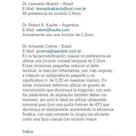
Dr. Leonardo Akaishi – Brasil
E-Mail:
leonardoakaishi@uol.com.br
Mi preferencia es incisión 2.8mm.
Dr. Robert A. Kaufer – Argentina
E-Mail:
robert@kaufer.com
Actualmente uso una incisión de 2.2mm.
Dr. Armando Crema – Brasil
E-Mail:
acrema@openlink.com.br
En la facoemulsificación coaxial mi preferencia es
utilizar una incisión corneal temporal de 2.2mm.
Estas incisiones pequeñas reducen el daño
tecidual, la reacción inflamatoria, son más seguras,
e inducen un astigmatismo pequeño y no
significativo (< de 0,2D en nuestras manos). En
estas incisiones debemos utilizar un guante de
microincisión que disminuya la irrigación, con esto
los parámetros de aspiración también deben ser
menores, por esto lo ideal es utilizar ultrasonido
torsional puro (con una punta Kelman de 45º) que
disminuya el rebotamiento aumentando la eficiencia
fluídica, con esto tornando la cirugía tan eficiente
como una faco coaxial con incisión mayor.
Indice