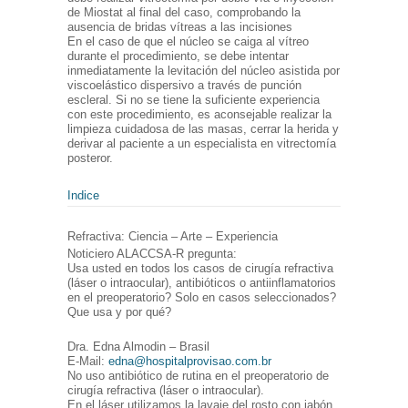
de Miostat al final del caso, comprobando la
ausencia de bridas vítreas a las incisiones
En el caso de que el núcleo se caiga al vítreo
durante el procedimiento, se debe intentar
inmediatamente la levitación del núcleo asistida por
viscoelástico dispersivo a través de punción
escleral. Si no se tiene la suficiente experiencia
con este procedimiento, es aconsejable realizar la
limpieza cuidadosa de las masas, cerrar la herida y
derivar al paciente a un especialista en vitrectomía
posteror.
Indice
Refractiva: Ciencia – Arte – Experiencia
Noticiero ALACCSA-R pregunta:
Usa usted en todos los casos de cirugía refractiva
(láser o intraocular), antibióticos o antiinflamatorios
en el preoperatorio? Solo en casos seleccionados?
Que usa y por qué?
Dra. Edna Almodin – Brasil
E-Mail:
edna@hospitalprovisao.com.br
No uso antibiótico de rutina en el preoperatorio de
cirugía refractiva (láser o intraocular).
En el láser utilizamos la lavaje del rosto con jabón