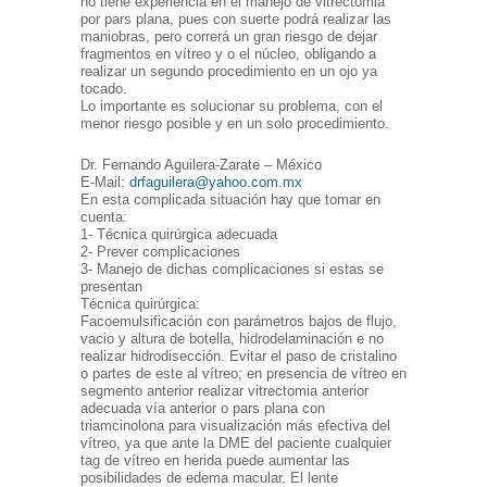
no tiene experiencia en el manejo de vitrectomia
por pars plana, pues con suerte podrá realizar las
maniobras, pero correrá un gran riesgo de dejar
fragmentos en vítreo y o el núcleo, obligando a
realizar un segundo procedimiento en un ojo ya
tocado.
Lo importante es solucionar su problema, con el
menor riesgo posible y en un solo procedimiento.
Dr. Fernando Aguilera-Zarate – México
E-Mail:
drfaguilera@yahoo.com.mx
En esta complicada situación hay que tomar en
cuenta:
1- Técnica quirúrgica adecuada
2- Prever complicaciones
3- Manejo de dichas complicaciones si estas se
presentan
Técnica quirúrgica:
Facoemulsificación con parámetros bajos de flujo,
vacio y altura de botella, hidrodelaminación e no
realizar hidrodisección. Evitar el paso de cristalino
o partes de este al vítreo; en presencia de vítreo en
segmento anterior realizar vitrectomia anterior
adecuada vía anterior o pars plana con
triamcinolona para visualización más efectiva del
vítreo, ya que ante la DME del paciente cualquier
tag de vítreo en herida puede aumentar las
posibilidades de edema macular. El lente