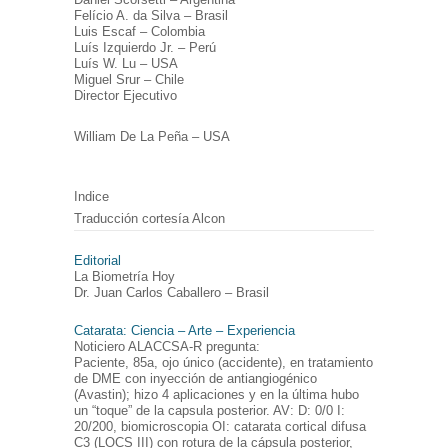
Felício A. da Silva – Brasil
Luis Escaf – Colombia
Luís Izquierdo Jr. – Perú
Luís W. Lu – USA
Miguel Srur – Chile
Director Ejecutivo
William De La Peña – USA
Indice
Traducción cortesía Alcon
Editorial
La Biometría Hoy
Dr. Juan Carlos Caballero – Brasil
Catarata: Ciencia – Arte – Experiencia
Noticiero ALACCSA-R pregunta:
Paciente, 85a, ojo único (accidente), en tratamiento
de DME con inyección de antiangiogénico
(Avastin); hizo 4 aplicaciones y en la última hubo
un “toque” de la capsula posterior. AV: D: 0/0 I:
20/200, biomicroscopia OI: catarata cortical difusa
C3 (LOCS III) con rotura de la cápsula posterior,