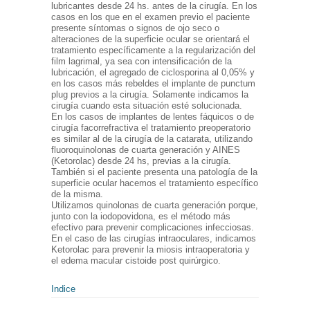
lubricantes desde 24 hs. antes de la cirugía. En los
casos en los que en el examen previo el paciente
presente síntomas o signos de ojo seco o
alteraciones de la superficie ocular se orientará el
tratamiento específicamente a la regularización del
film lagrimal, ya sea con intensificación de la
lubricación, el agregado de ciclosporina al 0,05% y
en los casos más rebeldes el implante de punctum
plug previos a la cirugía. Solamente indicamos la
cirugía cuando esta situación esté solucionada.
En los casos de implantes de lentes fáquicos o de
cirugía facorrefractiva el tratamiento preoperatorio
es similar al de la cirugía de la catarata, utilizando
fluoroquinolonas de cuarta generación y AINES
(Ketorolac) desde 24 hs, previas a la cirugía.
También si el paciente presenta una patología de la
superficie ocular hacemos el tratamiento específico
de la misma.
Utilizamos quinolonas de cuarta generación porque,
junto con la iodopovidona, es el método más
efectivo para prevenir complicaciones infecciosas.
En el caso de las cirugías intraoculares, indicamos
Ketorolac para prevenir la miosis intraoperatoria y
el edema macular cistoide post quirúrgico.
Indice