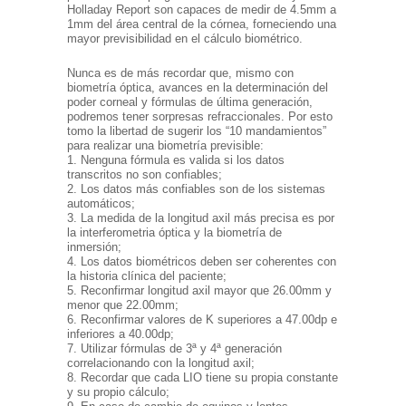
Holladay Report son capaces de medir de 4.5mm a
1mm del área central de la córnea, forneciendo una
mayor previsibilidad en el cálculo biométrico.
Nunca es de más recordar que, mismo con
biometría óptica, avances en la determinación del
poder corneal y fórmulas de última generación,
podremos tener sorpresas refraccionales. Por esto
tomo la libertad de sugerir los “10 mandamientos”
para realizar una biometría previsible:
1. Nenguna fórmula es valida si los datos
transcritos no son confiables;
2. Los datos más confiables son de los sistemas
automáticos;
3. La medida de la longitud axil más precisa es por
la interferometria óptica y la biometría de
inmersión;
4. Los datos biométricos deben ser coherentes con
la historia clínica del paciente;
5. Reconfirmar longitud axil mayor que 26.00mm y
menor que 22.00mm;
6. Reconfirmar valores de K superiores a 47.00dp e
inferiores a 40.00dp;
7. Utilizar fórmulas de 3ª y 4ª generación
correlacionando con la longitud axil;
8. Recordar que cada LIO tiene su propia constante
y su propio cálculo;