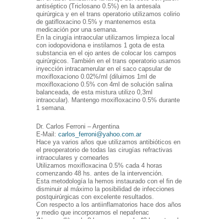
antiséptico (Triclosano 0.5%) en la antesala
quirúrgica y en el trans operatorio utilizamos colirio
de gatifloxacino 0.5% y mantenemos esta
medicación por una semana.
En la cirugía intraocular utilizamos limpieza local
con iodopovidona e instilamos 1 gota de esta
substancia en el ojo antes de colocar los campos
quirúrgicos. También en el trans operatorio usamos
inyección intracamerular en el saco capsular de
moxifloxaciono 0.02%/ml (diluimos 1ml de
moxifloxaciono 0.5% con 4ml de solución salina
balanceada, de esta mistura utilizo 0,3ml
intraocular). Mantengo moxifloxacino 0.5% durante
1 semana.
Dr. Carlos Ferroni – Argentina
E-Mail:
carlos_ferroni@yahoo.com.ar
Hace ya varios años que utilizamos antibióticos en
el preoperatorio de todas las cirugías refractivas
intraoculares y cornearles
Utilizamos moxifloxacina 0.5% cada 4 horas
comenzando 48 hs. antes de la intervención.
Esta metodología la hemos instaurado con el fin de
disminuir al máximo la posibilidad de infecciones
postquirúrgicas con excelente resultados.
Con respecto a los antiinflamatorios hace dos años
y medio que incorporamos el nepafenac