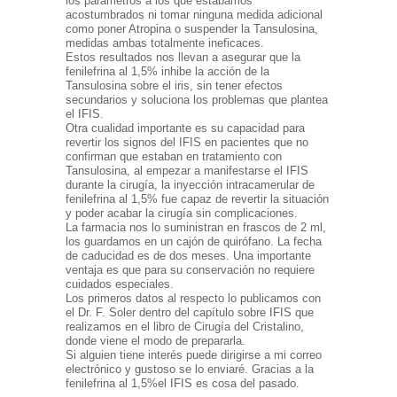
los parámetros a los que estábamos
acostumbrados ni tomar ninguna medida adicional
como poner Atropina o suspender la Tansulosina,
medidas ambas totalmente ineficaces.
Estos resultados nos llevan a asegurar que la
fenilefrina al 1,5% inhibe la acción de la
Tansulosina sobre el iris, sin tener efectos
secundarios y soluciona los problemas que plantea
el IFIS.
Otra cualidad importante es su capacidad para
revertir los signos del IFIS en pacientes que no
confirman que estaban en tratamiento con
Tansulosina, al empezar a manifestarse el IFIS
durante la cirugía, la inyección intracamerular de
fenilefrina al 1,5% fue capaz de revertir la situación
y poder acabar la cirugía sin complicaciones.
La farmacia nos lo suministran en frascos de 2 ml,
los guardamos en un cajón de quirófano. La fecha
de caducidad es de dos meses. Una importante
ventaja es que para su conservación no requiere
cuidados especiales.
Los primeros datos al respecto lo publicamos con
el Dr. F. Soler dentro del capítulo sobre IFIS que
realizamos en el libro de Cirugía del Cristalino,
donde viene el modo de prepararla.
Si alguien tiene interés puede dirigirse a mi correo
electrónico y gustoso se lo enviaré. Gracias a la
fenilefrina al 1,5%el IFIS es cosa del pasado.