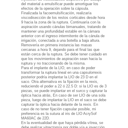
del material a emulsificar puede amortiguar los
efectos de la operación sobre la cápsula.
Finalizada la facoemulsificación, realizaría
viscodisección de los restos corticales desde hora
9 hacia la zona de la ruptura. Continuaría con la
aspiración usando cánulas bimanuales, tratando de
mantener una profundidad estable en la cámara
anterior con el ingreso intermitente de la cánula de
irrigación, conectada a una botella a baja altura.
Removería en primera instancia las masas
cercanas a hora 9, dejando para el final las que
están cerca de la ruptura. Se debe tener cuidado en
que los movimientos de aspiración sean hacia la
ruptura y no traccionando de la misma.
Para el implante de la LIO, en caso de poder
transformar la ruptura lineal en una capsulorrexis
posterior podría implantar la LIO de 23 D en el
saco. Otra alternativa es la fijación en la rexis,
reduciendo el poder a 22 ó 22.5 D: si la LIO es de 3
piezas, se puede implantar en el surco y capturar la
óptica hacia atrás, En caso de ser LIO de una sola
pieza, luego de implantar la LIO en el saco se debe
capturar la óptica hacia delante de la rexis. En
caso de no tener fijación capsular posible, mi
preferencia es la sutura al iris de LIO AcrySof
MA60AC de 22D.
En la eventualidad de que haya pérdida vítrea, se
debe realizar vitrectomía por doble vía e inyección