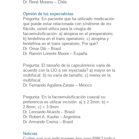
Dr. René Moreno – Chile
Opinión de los especialistas
Pregunta: En paciente que ha utilizado medicación
que puede estar relacionada con síndrome de iris
flácido, usted utiliza para la cirugía de
facoemulsificación: a) atropina en el preoperatorio;
b) fenilefrina en el trans operatorio; c) atropina y
fenilefrina en el trans operatorio. Por qué?
Dr. Omar Dib – Brasil
Dr. Ramón Lorente Moore – España
Pregunta: El tamaño de la capsulorrexis varia de
acuerdo con la LIO a ser inyectada? a) mayor en la
multifocal; b) no varía de tamaño; c) menor en la
multifocal
Dr. Fernando Aguilera-Zarate – México
Pregunta: En la facoemulsificación coaxial su
preferencia es utilizar incisión: a) ≤ 2.2mm; b) =
2.8mm; c) = 3.0mm
Dr. Leonardo Akaishi – Brasil
Dr. Robert A. Kaufer – Argentina
Dr. Armando Crema – Brasil
Noticias
Cuáles son sus indicaciones hoy para PRK? Indica