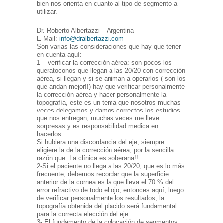
bien nos orienta en cuanto al tipo de segmento a
utilizar.
Dr. Roberto Albertazzi – Argentina
E-Mail:
info@dralbertazzi.com
Son varias las consideraciones que hay que tener
en cuenta aquí:
1 – verificar la corrección aérea: son pocos los
queratoconos que llegan a las 20/20 con corrección
aérea, si llegan y si se animan a operarlos ( son los
que andan mejor!!) hay que verificar personalmente
la corrección aérea y hacer personalmente la
topografía, este es un tema que nosotros muchas
veces delegamos y damos correctos los estudios
que nos entregan, muchas veces me lleve
sorpresas y es responsabilidad medica en
hacerlos.
Si hubiera una discordancia del eje, siempre
eligiere la de la corrección aérea, por la sencilla
razón que: La clínica es soberana!!
2-Si el paciente no llega a las 20/20, que es lo más
frecuente, debemos recordar que la superficie
anterior de la cornea es la que lleva el 70 % del
error refractivo de todo el ojo, entonces aquí, luego
de verificar personalmente los resultados, la
topografía obtenida del placido será fundamental
para la correcta elección del eje.
3- El fundamento de la colocación de segmentos