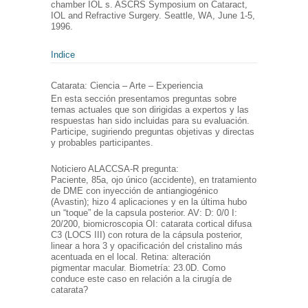
chamber IOL s. ASCRS Symposium on Cataract,
IOL and Refractive Surgery. Seattle, WA, June 1-5,
1996.
Indice
Catarata: Ciencia – Arte – Experiencia
En esta sección presentamos preguntas sobre
temas actuales que son dirigidas a expertos y las
respuestas han sido incluidas para su evaluación.
Participe, sugiriendo preguntas objetivas y directas
y probables participantes.
Noticiero ALACCSA-R pregunta:
Paciente, 85a, ojo único (accidente), en tratamiento
de DME con inyección de antiangiogénico
(Avastin); hizo 4 aplicaciones y en la última hubo
un “toque” de la capsula posterior. AV: D: 0/0 I:
20/200, biomicroscopia OI: catarata cortical difusa
C3 (LOCS III) con rotura de la cápsula posterior,
linear a hora 3 y opacificación del cristalino más
acentuada en el local. Retina: alteración
pigmentar macular. Biometría: 23.0D. Como
conduce este caso en relación a la cirugía de
catarata?