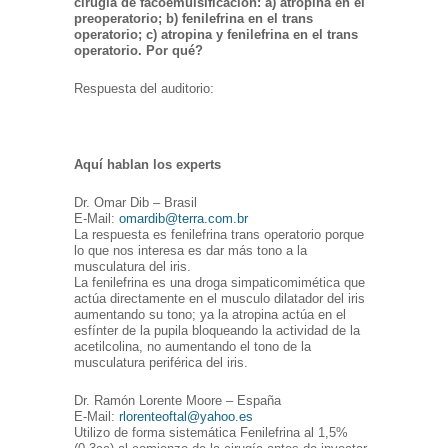
cirugía de facoemulsificación: a) atropina en el
preoperatorio; b) fenilefrina en el trans
operatorio; c) atropina y fenilefrina en el trans
operatorio. Por qué?
Respuesta del auditorio:
Aquí hablan los experts
Dr. Omar Dib – Brasil
E-Mail:
omardib@terra.com.br
La respuesta es fenilefrina trans operatorio porque
lo que nos interesa es dar más tono a la
musculatura del iris.
La fenilefrina es una droga simpaticomimética que
actúa directamente en el musculo dilatador del iris
aumentando su tono; ya la atropina actúa en el
esfínter de la pupila bloqueando la actividad de la
acetilcolina, no aumentando el tono de la
musculatura periférica del iris.
Dr. Ramón Lorente Moore – España
E-Mail:
rlorenteoftal@yahoo.es
Utilizo de forma sistemática Fenilefrina al 1,5%