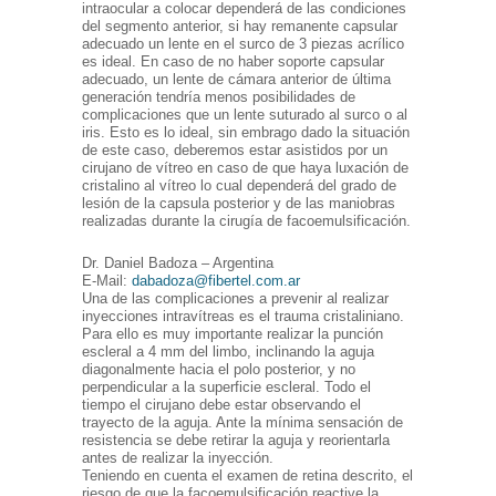
intraocular a colocar dependerá de las condiciones
del segmento anterior, si hay remanente capsular
adecuado un lente en el surco de 3 piezas acrílico
es ideal. En caso de no haber soporte capsular
adecuado, un lente de cámara anterior de última
generación tendría menos posibilidades de
complicaciones que un lente suturado al surco o al
iris. Esto es lo ideal, sin embrago dado la situación
de este caso, deberemos estar asistidos por un
cirujano de vítreo en caso de que haya luxación de
cristalino al vítreo lo cual dependerá del grado de
lesión de la capsula posterior y de las maniobras
realizadas durante la cirugía de facoemulsificación.
Dr. Daniel Badoza – Argentina
E-Mail:
dabadoza@fibertel.com.ar
Una de las complicaciones a prevenir al realizar
inyecciones intravítreas es el trauma cristaliniano.
Para ello es muy importante realizar la punción
escleral a 4 mm del limbo, inclinando la aguja
diagonalmente hacia el polo posterior, y no
perpendicular a la superficie escleral. Todo el
tiempo el cirujano debe estar observando el
trayecto de la aguja. Ante la mínima sensación de
resistencia se debe retirar la aguja y reorientarla
antes de realizar la inyección.
Teniendo en cuenta el examen de retina descrito, el
riesgo de que la facoemulsificación reactive la