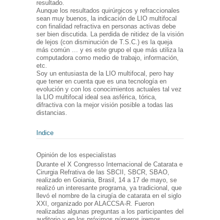
resultado.
Aunque los resultados quirúrgicos y refraccionales
sean muy buenos, la indicación de LIO multifocal
con finalidad refractiva en personas activas debe
ser bien discutida. La perdida de nitidez de la visión
de lejos (con disminución de T.S.C.) es la queja
más común … y es este grupo el que más utiliza la
computadora como medio de trabajo, información,
etc.
Soy un entusiasta de la LIO multifocal, pero hay
que tener en cuenta que es una tecnología en
evolución y con los conocimientos actuales tal vez
la LIO multifocal ideal sea asférica, tórica,
difractiva con la mejor visión posible a todas las
distancias.
Indice
Opinión de los especialistas
Durante el X Congresso Internacional de Catarata e
Cirurgia Refrativa de las SBCII, SBCR, SBAO,
realizado en Goiania, Brasil, 14 a 17 de mayo, se
realizó un interesante programa, ya tradicional, que
llevó el nombre de la cirugía de catarata en el siglo
XXI, organizado por ALACCSA-R. Fueron
realizadas algunas preguntas a los participantes del
auditorio y en los próximos números iremos