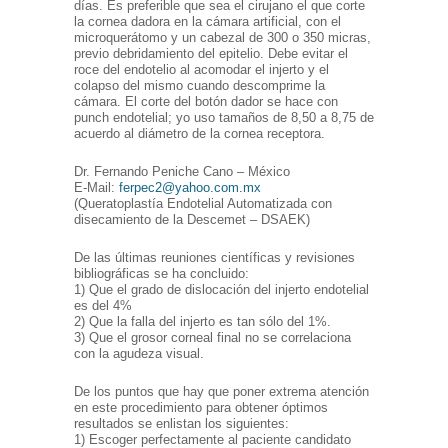
días. Es preferible que sea el cirujano el que corte
la cornea dadora en la cámara artificial, con el
microquerátomo y un cabezal de 300 o 350 micras,
previo debridamiento del epitelio. Debe evitar el
roce del endotelio al acomodar el injerto y el
colapso del mismo cuando descomprime la
cámara. El corte del botón dador se hace con
punch endotelial; yo uso tamaños de 8,50 a 8,75 de
acuerdo al diámetro de la cornea receptora.
Dr. Fernando Peniche Cano – México
E-Mail:
ferpec2@yahoo.com.mx
(Queratoplastía Endotelial Automatizada con
disecamiento de la Descemet – DSAEK)
De las últimas reuniones científicas y revisiones
bibliográficas se ha concluido:
1) Que el grado de dislocación del injerto endotelial
es del 4%
2) Que la falla del injerto es tan sólo del 1%.
3) Que el grosor corneal final no se correlaciona
con la agudeza visual.
De los puntos que hay que poner extrema atención
en este procedimiento para obtener óptimos
resultados se enlistan los siguientes:
1) Escoger perfectamente al paciente candidato