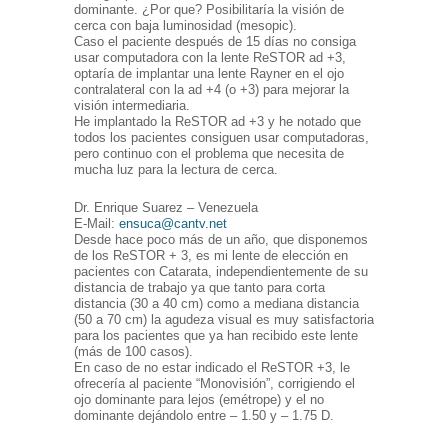
dominante. ¿Por que? Posibilitaría la visión de
cerca con baja luminosidad (mesopic).
Caso el paciente después de 15 días no consiga
usar computadora con la lente ReSTOR ad +3,
optaría de implantar una lente Rayner en el ojo
contralateral con la ad +4 (o +3) para mejorar la
visión intermediaria.
He implantado la ReSTOR ad +3 y he notado que
todos los pacientes consiguen usar computadoras,
pero continuo con el problema que necesita de
mucha luz para la lectura de cerca.
Dr. Enrique Suarez – Venezuela
E-Mail:
ensuca@cantv.net
Desde hace poco más de un año, que disponemos
de los ReSTOR + 3, es mi lente de elección en
pacientes con Catarata, independientemente de su
distancia de trabajo ya que tanto para corta
distancia (30 a 40 cm) como a mediana distancia
(50 a 70 cm) la agudeza visual es muy satisfactoria
para los pacientes que ya han recibido este lente
(más de 100 casos).
En caso de no estar indicado el ReSTOR +3, le
ofrecería al paciente “Monovisión”, corrigiendo el
ojo dominante para lejos (emétrope) y el no
dominante dejándolo entre – 1.50 y – 1.75 D.