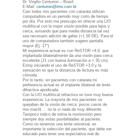
Dr. Virgilio Centurion – Brasil
E-Mail:
centurion@imo.com.br
Casi todos mis pacientes con catarata utilizan
computadora en un periodo muy corto de tiempo
por día. Por esto me preocupo en ofrecer una LIO
multifocal con la mejor visión posible para lejos y
cerca, avisando que para media distancia tal vez
sea necesario adición de gafas (+1.50 DE). Para el
uso de computadora también sugiero pantalla
mayor (Ej. 17”).
Mi experiencia actual es con ReSTOR +4.0, que
implantada bilateralmente da una visión para cerca
excelente (J1 con buena iluminación a + 35 cm).
Estoy iniciando el uso de ReSTOR +3.0 y la
sensación es que la distancia de lectura es más
cómoda.
Por lo tanto, en pacientes con catarata mi
preferencia actual es el implante bilateral de lente
difractiva apodizada.
Con la LIO multifocal refractiva no tuve muy buena
experiencia. La mayoría de mis pacientes se
quejaban de la visión de cerca; pocos casos de
mix-macht … no le vi nada de muy diferente.
Tampoco indico de rutina la monovisión pero
siempre doy estas posibilidades al paciente.
Como no tenemos una lente universal, es
importante la selección del paciente, que debe ser
educado para tener una expectativa real de