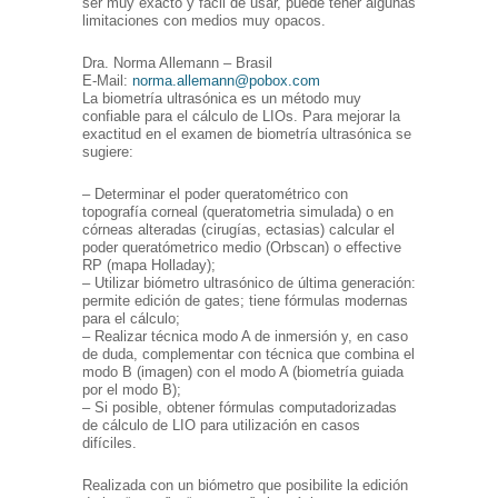
ser muy exacto y fácil de usar, puede tener algunas
limitaciones con medios muy opacos.
Dra. Norma Allemann – Brasil
E-Mail:
norma.allemann@pobox.com
La biometría ultrasónica es un método muy
confiable para el cálculo de LIOs. Para mejorar la
exactitud en el examen de biometría ultrasónica se
sugiere:
– Determinar el poder queratométrico con
topografía corneal (queratometria simulada) o en
córneas alteradas (cirugías, ectasias) calcular el
poder queratómetrico medio (Orbscan) o effective
RP (mapa Holladay);
– Utilizar biómetro ultrasónico de última generación:
permite edición de gates; tiene fórmulas modernas
para el cálculo;
– Realizar técnica modo A de inmersión y, en caso
de duda, complementar con técnica que combina el
modo B (imagen) con el modo A (biometría guiada
por el modo B);
– Si posible, obtener fórmulas computadorizadas
de cálculo de LIO para utilización en casos
difíciles.
Realizada con un biómetro que posibilite la edición