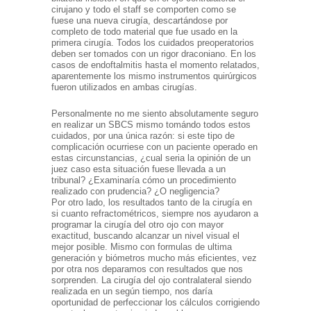
cirujano y todo el staff se comporten como se
fuese una nueva cirugía, descartándose por
completo de todo material que fue usado en la
primera cirugía. Todos los cuidados preoperatorios
deben ser tomados con un rigor draconiano. En los
casos de endoftalmitis hasta el momento relatados,
aparentemente los mismo instrumentos quirúrgicos
fueron utilizados en ambas cirugías.
Personalmente no me siento absolutamente seguro
en realizar un SBCS mismo tomándo todos estos
cuidados, por una única razón: si este tipo de
complicación ocurriese con un paciente operado en
estas circunstancias, ¿cual seria la opinión de un
juez caso esta situación fuese llevada a un
tribunal? ¿Examinaría cómo un procedimiento
realizado con prudencia? ¿O negligencia?
Por otro lado, los resultados tanto de la cirugía en
si cuanto refractométricos, siempre nos ayudaron a
programar la cirugía del otro ojo con mayor
exactitud, buscando alcanzar un nivel visual el
mejor posible. Mismo con formulas de ultima
generación y biómetros mucho más eficientes, vez
por otra nos deparamos con resultados que nos
sorprenden. La cirugía del ojo contralateral siendo
realizada en un según tiempo, nos daría
oportunidad de perfeccionar los cálculos corrigiendo