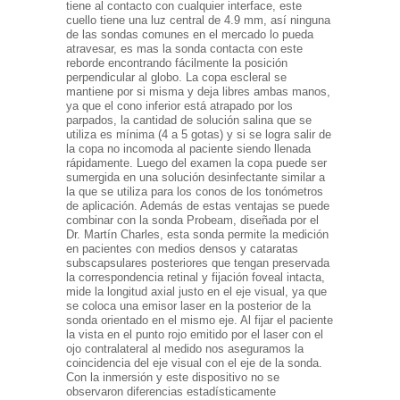
tiene al contacto con cualquier interface, este
cuello tiene una luz central de 4.9 mm, así ninguna
de las sondas comunes en el mercado lo pueda
atravesar, es mas la sonda contacta con este
reborde encontrando fácilmente la posición
perpendicular al globo. La copa escleral se
mantiene por si misma y deja libres ambas manos,
ya que el cono inferior está atrapado por los
parpados, la cantidad de solución salina que se
utiliza es mínima (4 a 5 gotas) y si se logra salir de
la copa no incomoda al paciente siendo llenada
rápidamente. Luego del examen la copa puede ser
sumergida en una solución desinfectante similar a
la que se utiliza para los conos de los tonómetros
de aplicación. Además de estas ventajas se puede
combinar con la sonda Probeam, diseñada por el
Dr. Martín Charles, esta sonda permite la medición
en pacientes con medios densos y cataratas
subscapsulares posteriores que tengan preservada
la correspondencia retinal y fijación foveal intacta,
mide la longitud axial justo en el eje visual, ya que
se coloca una emisor laser en la posterior de la
sonda orientado en el mismo eje. Al fijar el paciente
la vista en el punto rojo emitido por el laser con el
ojo contralateral al medido nos aseguramos la
coincidencia del eje visual con el eje de la sonda.
Con la inmersión y este dispositivo no se
observaron diferencias estadísticamente