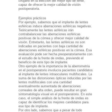
cirujano en la elección del mejor tipo de lente,
capaz de ofrecer la mejor calidad de visión
postoperatoria.
Ejemplos prácticos
Por ejemplo, sabemos que el implante de lentes
esféricas induce aberraciones asféricas negativas.
Teóricamente las lentes asféricas irán
contrabalancear las aberraciones esféricas
positivas de la córnea y ofrecer mejor calidad de
visión. Entretanto, las lentes asféricas no son
indicadas en pacientes con baja cantidad de
aberraciones esféricas positivas en la córnea. Esa
evaluación pode ser hecha preoperatoriamente con
el estudio de la frente de ondas, previendo el
beneficio de este tipo de implante.
Otro ejemplo de la importancia de la aberrometria
en el postoperatorio involucra pacientes candidatos
al implante de lentes intraoculares multifocales. La
suma de las distorsiones ópticas inducidas por las
lentes multifocales con una cantidad
eventualmente aumentada de aberraciones
corneales de alta orden, puede resultar en gran
sintomatología visual en el postoperatorio. En este
caso, el simple análisis de la frente de ondas es
capaz de identificar los mejores candidatos para
ese tipo de implante.
Por otro lado, sabemos que a pesar de todo