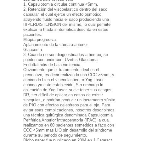
1. Capsulotomia circular continua <5mm.
2. Retención del viscoelastico dentro del saco
capsular, el cual ejerce un efecto osmótico
atrayendo fluido hacia el saco produciendo una
HIPERDISTENSIÓN del mismo, lo cual permite
explicar la triada sintomática descrita en estos
pacientes:
Miopía progresiva.
Aplanamiento de la cámara anterior.
Glaucoma.
3. Cuando no son diagnosticados a tiempo, se
pueden confundir con: Uveítis-Glaucoma-
Endoftalmitis de baja virulencia.
Obviamente que el tratamiento ideal es el
preventivo, es decir realizando una CCC >5mm, y
aspirando bien el viscoelastico, o Yag Laser
cuando ya esta establecido. Sin embargo la
aplicación de Yag Laser, suele tener sus riesgos,
DR, ser difícil de aplicar en casos de existir
sinequias, o podrían producir un incremento súbito
de PIO con efectos deletéreos para el ojo. Para
evitar esas complicaciones, nosotros describimos
una técnica quirúrgica denominada Capsulotomia
Periférica Anterior Intraoperatoria (IPAC) la cual
realizamos en 80 pacientes sometidos a faco con
CCC <5mm mas LIO sin desarrollo del síndrome
durante su periodo de seguimiento.
Dicho paper fue publicado en 2004 en J Cataract