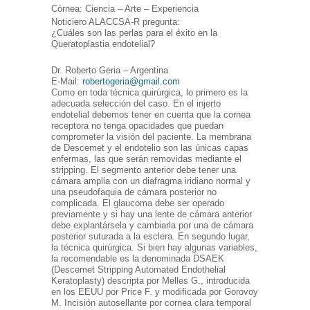
Córnea: Ciencia – Arte – Experiencia
Noticiero ALACCSA-R pregunta:
¿Cuáles son las perlas para el éxito en la
Queratoplastia endotelial?
Dr. Roberto Geria – Argentina
E-Mail:
robertogeria@gmail.com
Como en toda técnica quirúrgica, lo primero es la
adecuada selección del caso. En el injerto
endotelial debemos tener en cuenta que la cornea
receptora no tenga opacidades que puedan
comprometer la visión del paciente. La membrana
de Descemet y el endotelio son las únicas capas
enfermas, las que serán removidas mediante el
stripping. El segmento anterior debe tener una
cámara amplia con un diafragma iridiano normal y
una pseudofaquia de cámara posterior no
complicada. El glaucoma debe ser operado
previamente y si hay una lente de cámara anterior
debe explantársela y cambiarla por una de cámara
posterior suturada a la esclera. En segundo lugar,
la técnica quirúrgica. Si bien hay algunas variables,
la recomendable es la denominada DSAEK
(Descemet Stripping Automated Endothelial
Keratoplasty) descripta por Melles G., introducida
en los EEUU por Price F. y modificada por Gorovoy
M. Incisión autosellante por cornea clara temporal