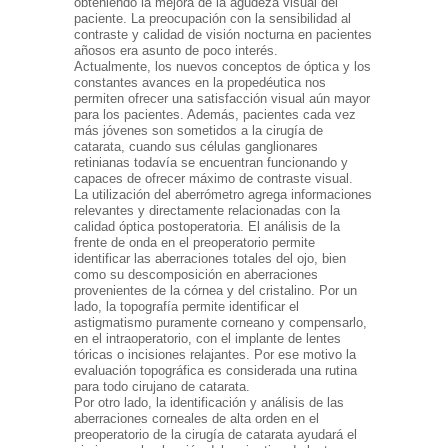
obteniendo la mejora de la agudeza visual del
paciente. La preocupación con la sensibilidad al
contraste y calidad de visión nocturna en pacientes
añosos era asunto de poco interés.
Actualmente, los nuevos conceptos de óptica y los
constantes avances en la propedéutica nos
permiten ofrecer una satisfacción visual aún mayor
para los pacientes. Además, pacientes cada vez
más jóvenes son sometidos a la cirugía de
catarata, cuando sus células ganglionares
retinianas todavía se encuentran funcionando y
capaces de ofrecer máximo de contraste visual.
La utilización del aberrómetro agrega informaciones
relevantes y directamente relacionadas con la
calidad óptica postoperatoria. El análisis de la
frente de onda en el preoperatorio permite
identificar las aberraciones totales del ojo, bien
como su descomposición en aberraciones
provenientes de la córnea y del cristalino. Por un
lado, la topografía permite identificar el
astigmatismo puramente corneano y compensarlo,
en el intraoperatorio, con el implante de lentes
tóricas o incisiones relajantes. Por ese motivo la
evaluación topográfica es considerada una rutina
para todo cirujano de catarata.
Por otro lado, la identificación y análisis de las
aberraciones corneales de alta orden en el
preoperatorio de la cirugía de catarata ayudará el