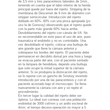
de 3,5 mm y tres paracentesis laterales de 1mm.,
teniendo en cuenta que el labio interno de la herida
principal quede por fuera del injerto. Stripping de la
membrana de Descemet de 9 mm de diámetro con
stripper semicircular. Introducción del injerto
doblado en 60%- 40% con una pinza apropiada (yo
uso la de Gorovoy) observando que el injerto quede
con la parte más grande 60% hacia arriba.
Desdoblamiento del injerto con cánula de I/A. No
es recomendable en este paso el uso de aire, pues
traumatiza el endotelio y no es controlable. Una
vez desdoblado el injerto, colocar una burbuja de
aire grande que llene la cámara anterior y
sobrepase los bordes del injerto. El paciente debe
permanecer en decúbito dorsal por una hora y luego
se evacua parte del aire, con el paciente sentado
en la lámpara de hendidura, dejando una burbuja
que solo ocupe la mitad superior de la cámara
anterior. Si se produjera la dislocación del injerto,
se lo repone con un gancho de Sinskey invertido
introducido por una de las paracentesis y con el
paciente acostado bajo el microscopio. Se llena
nuevamente la cámara con aire y se repite el
procedimiento.
En tercer lugar la calidad del injerto debe ser
óptima. Lo ideal son corneas con una población
endotelial de 3000 cel/mm y un anillo escleral de
4mm; el tiempo deceso-operación no mayor a 5