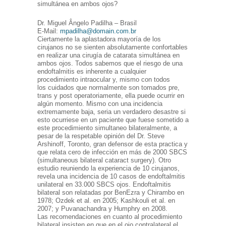
simultánea en ambos ojos?
Dr. Miguel Ângelo Padilha – Brasil
E-Mail:
mpadilha@domain.com.br
Ciertamente la aplastadora mayoría de los
cirujanos no se sienten absolutamente confortables
en realizar una cirugía de catarata simultánea en
ambos ojos. Todos sabemos que el riesgo de una
endoftalmitis es inherente a cualquier
procedimiento intraocular y, mismo con todos
los cuidados que normalmente son tomados pre,
trans y post operatoriamente, ella puede ocurrir en
algún momento. Mismo con una incidencia
extremamente baja, seria un verdadero desastre si
esto ocurriese en un paciente que fuese sometido a
este procedimiento simultaneo bilateralmente, a
pesar de la respetable opinión del Dr. Steve
Arshinoff, Toronto, gran defensor de esta practica y
que relata cero de infección en más de 2000 SBCS
(simultaneous bilateral cataract surgery). Otro
estudio reuniendo la experiencia de 10 cirujanos,
revela una incidencia de 10 casos de endoftalmitis
unilateral en 33.000 SBCS ojos. Endoftalmitis
bilateral son relatadas por BenEzra y Chirambo en
1978; Ozdek et al. en 2005; Kashkouli et al. en
2007; y Puvanachandra y Humphry en 2008.
Las recomendaciones en cuanto al procedimiento
bilateral insisten en que en el ojo contralateral el