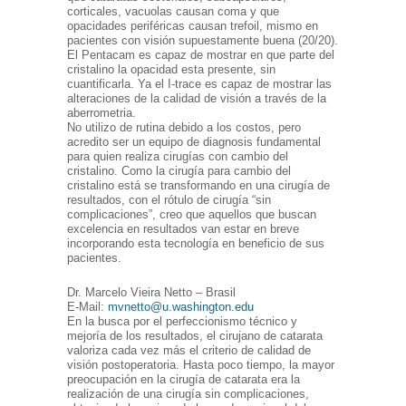
corticales, vacuolas causan coma y que
opacidades periféricas causan trefoil, mismo en
pacientes con visión supuestamente buena (20/20).
El Pentacam es capaz de mostrar en que parte del
cristalino la opacidad esta presente, sin
cuantificarla. Ya el I-trace es capaz de mostrar las
alteraciones de la calidad de visión a través de la
aberrometria.
No utilizo de rutina debido a los costos, pero
acredito ser un equipo de diagnosis fundamental
para quien realiza cirugías con cambio del
cristalino. Como la cirugía para cambio del
cristalino está se transformando en una cirugía de
resultados, con el rótulo de cirugía “sin
complicaciones”, creo que aquellos que buscan
excelencia en resultados van estar en breve
incorporando esta tecnología en beneficio de sus
pacientes.
Dr. Marcelo Vieira Netto – Brasil
E-Mail:
mvnetto@u.washington.edu
En la busca por el perfeccionismo técnico y
mejoría de los resultados, el cirujano de catarata
valoriza cada vez más el criterio de calidad de
visión postoperatoria. Hasta poco tiempo, la mayor
preocupación en la cirugía de catarata era la
realización de una cirugía sin complicaciones,