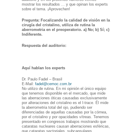
mostrar los resultados … y que opinan los experts
sobre el tema. ¡Aprovechen!
Pregunta: Focalizando la calidad de visión en la
cirugía del cristalino, utiliza de rutina la
aberrometria en el preoperatorio. a) No; b) Sí; c)
Indiferente.
Respuesta del auditorio:
Aquí hablan los experts
Dr. Paulo Fadel – Brasil
E-Mail:
fadel@cemoc.com.br
No utilizo de rutina. En mi opinión el único equipo
que tenemos disponible en el mercado, que mide
las aberraciones óticas causadas exclusivamente
por alteraciones del cristalino es el I-trace. Él mide
la aberrometria total del ojo, pudiendo ser
diferenciadas de aquellas causadas por la córnea,
por el cristalino y por opacidades vítreas. Tenemos
presentado en congresos trabajos mostrando que
cataratas nucleares causan aberraciones esféricas,
que cataratas sectoriales, subcapsulares,