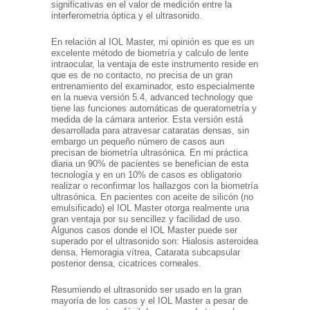
significativas en el valor de medición entre la
interferometria óptica y el ultrasonido.
En relación al IOL Master, mi opinión es que es un
excelente método de biometría y calculo de lente
intraocular, la ventaja de este instrumento reside en
que es de no contacto, no precisa de un gran
entrenamiento del examinador, esto especialmente
en la nueva versión 5.4, advanced technology que
tiene las funciones automáticas de queratometría y
medida de la cámara anterior. Esta versión está
desarrollada para atravesar cataratas densas, sin
embargo un pequeño número de casos aun
precisan de biometría ultrasónica. En mi práctica
diaria un 90% de pacientes se benefician de esta
tecnología y en un 10% de casos es obligatorio
realizar o reconfirmar los hallazgos con la biometría
ultrasónica. En pacientes con aceite de silicón (no
emulsificado) el IOL Master otorga realmente una
gran ventaja por su sencillez y facilidad de uso.
Algunos casos donde el IOL Master puede ser
superado por el ultrasonido son: Hialosis asteroidea
densa, Hemoragia vítrea, Catarata subcapsular
posterior densa, cicatrices corneales.
Resumiendo el ultrasonido ser usado en la gran
mayoría de los casos y el IOL Master a pesar de