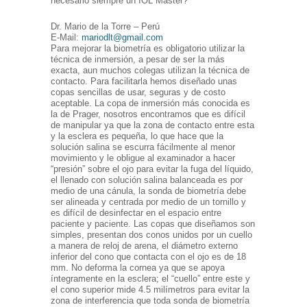
necesario siempre un IOL Master?
Dr. Mario de la Torre – Perú
E-Mail:
mariodlt@gmail.com
Para mejorar la biometría es obligatorio utilizar la
técnica de inmersión, a pesar de ser la más
exacta, aun muchos colegas utilizan la técnica de
contacto. Para facilitarla hemos diseñado unas
copas sencillas de usar, seguras y de costo
aceptable. La copa de inmersión más conocida es
la de Prager, nosotros encontramos que es difícil
de manipular ya que la zona de contacto entre esta
y la esclera es pequeña, lo que hace que la
solución salina se escurra fácilmente al menor
movimiento y le obligue al examinador a hacer
“presión” sobre el ojo para evitar la fuga del líquido,
el llenado con solución salina balanceada es por
medio de una cánula, la sonda de biometría debe
ser alineada y centrada por medio de un tornillo y
es difícil de desinfectar en el espacio entre
paciente y paciente. Las copas que diseñamos son
simples, presentan dos conos unidos por un cuello
a manera de reloj de arena, el diámetro externo
inferior del cono que contacta con el ojo es de 18
mm. No deforma la cornea ya que se apoya
íntegramente en la esclera; el “cuello” entre este y
el cono superior mide 4.5 milímetros para evitar la
zona de interferencia que toda sonda de biometría