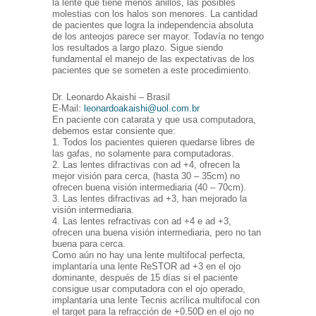
la lente que tiene menos anillos, las posibles
molestias con los halos son menores. La cantidad
de pacientes que logra la independencia absoluta
de los anteojos parece ser mayor. Todavía no tengo
los resultados a largo plazo. Sigue siendo
fundamental el manejo de las expectativas de los
pacientes que se someten a este procedimiento.
Dr. Leonardo Akaishi – Brasil
E-Mail:
leonardoakaishi@uol.com.br
En paciente con catarata y que usa computadora,
debemos estar consiente que:
1. Todos los pacientes quieren quedarse libres de
las gafas, no solamente para computadoras.
2. Las lentes difractivas con ad +4, ofrecen la
mejor visión para cerca, (hasta 30 – 35cm) no
ofrecen buena visión intermediaria (40 – 70cm).
3. Las lentes difractivas ad +3, han mejorado la
visión intermediaria.
4. Las lentes refractivas con ad +4 e ad +3,
ofrecen una buena visión intermediaria, pero no tan
buena para cerca.
Como aún no hay una lente multifocal perfecta,
implantaría una lente ReSTOR ad +3 en el ojo
dominante, después de 15 días si el paciente
consigue usar computadora con el ojo operado,
implantaría una lente Tecnis acrílica multifocal con
el target para la refracción de +0.50D en el ojo no