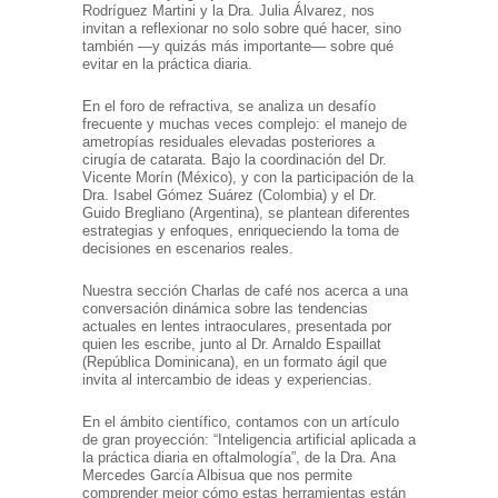
Rodríguez Martini y la Dra. Julia Álvarez, nos
invitan a reflexionar no solo sobre qué hacer, sino
también —y quizás más importante— sobre qué
evitar en la práctica diaria.
En el foro de refractiva, se analiza un desafío
frecuente y muchas veces complejo: el manejo de
ametropías residuales elevadas posteriores a
cirugía de catarata. Bajo la coordinación del Dr.
Vicente Morín (México), y con la participación de la
Dra. Isabel Gómez Suárez (Colombia) y el Dr.
Guido Bregliano (Argentina), se plantean diferentes
estrategias y enfoques, enriqueciendo la toma de
decisiones en escenarios reales.
Nuestra sección Charlas de café nos acerca a una
conversación dinámica sobre las tendencias
actuales en lentes intraoculares, presentada por
quien les escribe, junto al Dr. Arnaldo Espaillat
(República Dominicana), en un formato ágil que
invita al intercambio de ideas y experiencias.
En el ámbito científico, contamos con un artículo
de gran proyección: “Inteligencia artificial aplicada a
la práctica diaria en oftalmología”, de la Dra. Ana
Mercedes García Albisua que nos permite
comprender mejor cómo estas herramientas están