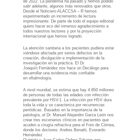
de 2022. La pandemia ha pasado y hemos podido
salir adelante, algunos más renovados que otros.
Desde el Noticiero ALACCSA – R hemos
experimentado un incremento de lectura
impresionante. De parte de todo el equipo editorial
quiero hacer eco del inmenso agradecimiento a
todos nuestros lectores y por la proyección
internacional que hemos logrado.
La atención sanitaria a los pacientes pudiera estar
viéndose afectada por serios defectos en la
creación, divulgación e implementación de la
investigación en la práctica. El Dr.
Joaquín Fernández nos hace un Decálogo para
desarrollar una evidencia más confiable
en oftalmología.
A nivel mundial, se estima que hay 4.850 millones
de personas de todas las edades con infección
prevalente por HSV-1. La infección por HSV dura
toda la vida y se caracteriza por recurrencias
periódicas. Basados en la importancia de la
patología, el Dr. Manuel Alejandro Garza León nos
crear tres escenarios clínicos en pacientes que
acuden a cirugía refractiva para el Foro de Córnea,
donde los doctores: Andres Benatti, Everardo
Hernández
Quintela y Juan Carlos Ochoa Tabares nos