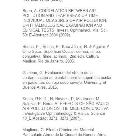
Berra, A. CORRELATION BETWEEN AIR
POLLUTION AND TEAR BREAK-UP TIME:
INDIVIDUAL MEASURES OF AIR POLLUTION,
OPHTHALMOLOGICAL EXAMINATION AND
CLINICAL TESTS. Invest. Ophthalmol. Vis. Sci.
50: E-Abstract 2604 (2009).
Rocha, E., Rocha, F., Kara-Júnior, N. & Aguilar, A.
Olho Seco. Superficie Ocular: córnea, limbo,
conjuntiva, filme lacrimal., 2nd edn. Cultura
Medica: Rio de Janeiro, 2006.
Galperin, G. Evaluación del efecto de la
contaminación ambiental sobre la superficie ocular
en pacientes con ojo seco severo. University of
Buenos Aires, 2016.
Santo, R.K.-J., N; Novaes, P; Mastsuda, M;
Saldiva, P; Berra, A. EFFECTS OF SÃO PAULO
AIR POLLUTION ON THE MICE CONJUNCTIVA.
Investigative Ophthalmology & Visiual Science
48_E:Abstract 3271, 3271 (2007).
Maglione, G. Efecto Crónico del Material
Particulado Aéreo de la Ciudad de Buenos Aires