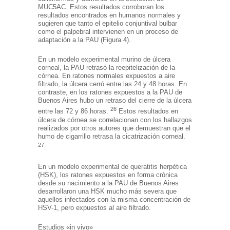
MUC5AC. Estos resultados corroboran los
resultados encontrados en humanos normales y
sugieren que tanto el epitelio conjuntival bulbar
como el palpebral intervienen en un proceso de
adaptación a la PAU (Figura 4).
En un modelo experimental murino de úlcera
corneal, la PAU retrasó la reepitelización de la
córnea. En ratones normales expuestos a aire
filtrado, la úlcera cerró entre las 24 y 48 horas. En
contraste, en los ratones expuestos a la PAU de
Buenos Aires hubo un retraso del cierre de la úlcera
26
entre las 72 y 86 horas.
Estos resultados en
úlcera de córnea se correlacionan con los hallazgos
realizados por otros autores que demuestran que el
humo de cigarrillo retrasa la cicatrización corneal.
27
En un modelo experimental de queratitis herpética
(HSK), los ratones expuestos en forma crónica
desde su nacimiento a la PAU de Buenos Aires
desarrollaron una HSK mucho más severa que
aquellos infectados con la misma concentración de
HSV-1, pero expuestos al aire filtrado.
Estudios «in vivo»