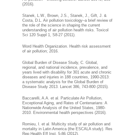
(2016).
Stanek, L.W., Brown, J.S., Stanek, J., Gift, J. &
Costa, D.L. Air pollution toxicology–a brief review of
the role of the science in shaping the current
understanding of air pollution health risks. Toxicol
Sci 120 Suppl 1, S8-27 (2011).
Word Health Organization. Health risk assessment
of air pollution; 2016.
Global Burden of Disease Study, C. Global,
regional, and national incidence, prevalence, and
years lived with disability for 301 acute and chronic
diseases and injuries in 188 countries, 1990-2013:
a systematic analysis for the Global Burden of
Disease Study 2013. Lancet 386, 743-800 (2015).
Baccarelli, A.A. et al. Particulate Air Pollution,
Exceptional Aging, and Rates of Centenarians: A
Nationwide Analysis of the United States, 1980-
2010. Environmental health perspectives (2016).
Romieu, I. et al. Multicity study of air pollution and
mortality in Latin America (the ESCALA study). Res
Rep Health Eff Inst, 5-86 (2012).