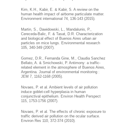
Kim, K.H., Kabir, E. & Kabir, S. A review on the
human health impact of airborne particulate matter.
Environment international 74, 136-143 (2015).
Martin, S., Dawidowski, L., Mandalunis, P.,
Cereceda-Balic, F. & Tasat, D.R. Characterization
and biological effect of Buenos Aires urban air
particles on mice lungs. Environmental research
105, 340-349 (2007).
Gomez, D.R., Fernanda Gine, M., Claudia Sanchez
Bellato, A. & Smichowski, P. Antimony: a traffic-
related element in the atmosphere of Buenos Aires,
Argentina. Journal of environmental monitoring :
JEM 7, 1162-1168 (2005).
Novaes, P. et al. Ambient levels of air pollution
induce goblet-cell hyperplasia in human
conjunctival epithelium. Environ Health Perspect
115, 1753-1756 (2007).
Novaes, P. et al. The effects of chronic exposure to
traffic derived air pollution on the ocular surface.
Environ Res 110, 372-374 (2010).