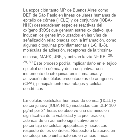
La exposición tanto MP de Buenos Aires como
DEP de São Paulo en líneas celulares humanas de
epitelio de córnea (HCLE) y de conjuntiva (IOBA-
NHC) desencadenan especies reactivas del
oxígeno (ROS) que generan estrés oxidativo, que
inducen los genes involucrados en las vías de
señalización relacionadas con la inflamación, como
algunas citoquinas proinflamatorias (IL-6, IL-8),
moléculas de adhesión, receptores de la tirosina-
28,
quinasa, MAPK, JNK, y activan la vía NF-KB.
29, 30
Este proceso podría implicar daño en el tejido
epitelial de la córnea y de la conjuntiva, con
incremento de citoquinas proinflamatorias y
activación de células presentadoras de antígenos
(CPA), principalmente macrófagos y células
dendríticas.
En células epiteliales humanas de córnea (HCLE) y
de conjuntiva (IOBA-NHC) incubadas con DEP 100
µg/ml por 24 horas se observó una disminución
significativa de la viabilidad y la proliferación,
además de un aumento significativo en el
porcentaje de células apoptóticas y necróticas
respecto de los controles. Respecto a la secreción
de citoquinas proinflamatorias en ambas líneas