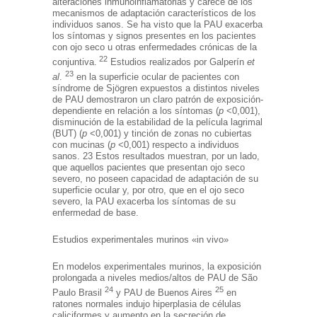
alteraciones inmunoinflamatorias y carece de los
mecanismos de adaptación característicos de los
individuos sanos. Se ha visto que la PAU exacerba
los síntomas y signos presentes en los pacientes
con ojo seco u otras enfermedades crónicas de la
22
conjuntiva.
Estudios realizados por Galperín
et
23
al
.
en la superficie ocular de pacientes con
síndrome de Sjögren expuestos a distintos niveles
de PAU demostraron un claro patrón de exposición-
dependiente en relación a los síntomas (
p
<0,001),
disminución de la estabilidad de la película lagrimal
(BUT) (
p
<0,001) y tinción de zonas no cubiertas
con mucinas (
p
<0,001) respecto a individuos
sanos. 23 Estos resultados muestran, por un lado,
que aquellos pacientes que presentan ojo seco
severo, no poseen capacidad de adaptación de su
superficie ocular y, por otro, que en el ojo seco
severo, la PAU exacerba los síntomas de su
enfermedad de base.
Estudios experimentales murinos «in vivo»
En modelos experimentales murinos, la exposición
prolongada a niveles medios/altos de PAU de São
24
25
Paulo Brasil
y PAU de Buenos Aires
en
ratones normales indujo hiperplasia de células
caliciformes y aumento en la secreción de