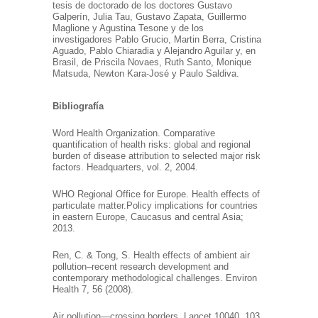
tesis de doctorado de los doctores Gustavo
Galperín, Julia Tau, Gustavo Zapata, Guillermo
Maglione y Agustina Tesone y de los
investigadores Pablo Grucio, Martin Berra, Cristina
Aguado, Pablo Chiaradia y Alejandro Aguilar y, en
Brasil, de Priscila Novaes, Ruth Santo, Monique
Matsuda, Newton Kara-José y Paulo Saldiva.
Bibliografía
Word Health Organization. Comparative
quantification of health risks: global and regional
burden of disease attribution to selected major risk
factors. Headquarters, vol. 2, 2004.
WHO Regional Office for Europe. Health effects of
particulate matter.Policy implications for countries
in eastern Europe, Caucasus and central Asia;
2013.
Ren, C. & Tong, S. Health effects of ambient air
pollution–recent research development and
contemporary methodological challenges. Environ
Health 7, 56 (2008).
Air pollution—crossing borders. Lancet 10040, 103