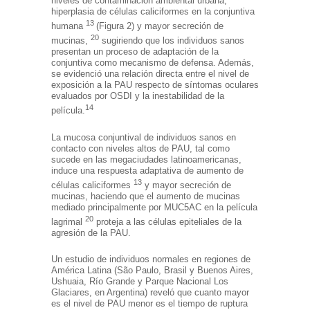
niveles de contaminación ambiental urbana,
hiperplasia de células caliciformes en la conjuntiva
13
humana
(Figura 2) y mayor secreción de
20
mucinas,
sugiriendo que los individuos sanos
presentan un proceso de adaptación de la
conjuntiva como mecanismo de defensa. Además,
se evidenció una relación directa entre el nivel de
exposición a la PAU respecto de síntomas oculares
evaluados por OSDI y la inestabilidad de la
14
película.
La mucosa conjuntival de individuos sanos en
contacto con niveles altos de PAU, tal como
sucede en las megaciudades latinoamericanas,
induce una respuesta adaptativa de aumento de
13
células caliciformes
y mayor secreción de
mucinas, haciendo que el aumento de mucinas
mediado principalmente por MUC5AC en la película
20
lagrimal
proteja a las células epiteliales de la
agresión de la PAU.
Un estudio de individuos normales en regiones de
América Latina (São Paulo, Brasil y Buenos Aires,
Ushuaia, Río Grande y Parque Nacional Los
Glaciares, en Argentina) reveló que cuanto mayor
es el nivel de PAU menor es el tiempo de ruptura