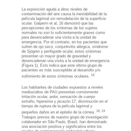
La exposición aguda a altos niveles de
contaminación del aire causa la inestabilidad de la
película lagrimal sin remodelación de la superficie
ocular. Galperín et al, 16 demostró que las
percepciones de los síntomas de los sujetos
normales no son lo suficientemente graves como
para desencadenar una visita a la unidad de
emergencia. Por el contrario, en los pacientes que
sufren de ojo seco, conjuntivitis alérgica, síndrome
de Sjögren y penfigoide ocular, estos síntomas
presentan un mayor grado de gravedad y
desencadenan una visita a la unidad de emergencia
(Figura 1). Esto indica que este último grupo de
pacientes es más susceptible al desarrollo y/o
16
sufrimiento de estos síntomas oculares.
Los habitantes de ciudades expuestos a niveles
medios/altos de PAU presentan comúnmente
irritación ocular, ardor, sensación de cuerpo
extraño, hiperemia y picazón 17, disminución en el
tiempo de ruptura de la película lagrimal y
18, 19
pequeños daños en el epitelio de la córnea.
Trabajos previos de nuestro grupo de investigación
colaborador en São Paulo, Brasil, han demostrado
una asociación positiva y significativa entre los