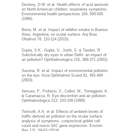
Dockery, D.W. et al. Health effects of acid aerosols
on North American children: respiratory symptoms.
Environmental health perspectives 104, 500-505
(1996).
Berra, M. et al. Impact of wildfire smoke in Buenos
Aires, Argentina, on ocular surface. Arq Bras
Oftalmol 78, 110-114 (2015).
Gupta, S.K., Gupta, V., Joshi, S. & Tandon, R.
Subclinically dry eyes in urban Delhi: an impact of
air pollution? Ophthalmologica 216, 368-371 (2002).
Saxena, R. et al. Impact of environmental pollution
on the eye. Acta Ophthalmol Scand 81, 491-494
(2003).
Versura, P., Profazio, V., Cellini, M., Torreggiani, A.
& Caramazza, R. Eye discomfort and air pollution.
Ophthalmologica 213, 103-109 (1999).
Torricelli, A.A. et al. Effects of ambient levels of
traffic-derived air pollution on the ocular surface:
analysis of symptoms, conjunctival goblet cell
count and mucin 5AC gene expression. Environ
Res 131, 59-63 (2014).