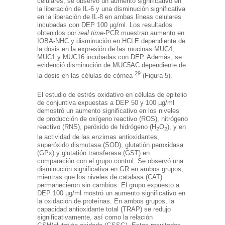
celulares, se observó un aumento significativo en
la liberación de IL-6 y una disminución significativa
en la liberación de IL-8 en ambas líneas celulares
incubadas con DEP 100 µg/ml. Los resultados
obtenidos por
real time
-PCR muestran aumento en
IOBA-NHC y disminución en HCLE dependiente de
la dosis en la expresión de las mucinas MUC4,
MUC1 y MUC16 incubadas con DEP. Además, se
evidenció disminución de MUC5AC dependiente de
29
la dosis en las células de córnea
(Figura 5).
El estudio de estrés oxidativo en células de epitelio
de conjuntiva expuestas a DEP 50 y 100 µg/ml
demostró un aumento significativo en los niveles
de producción de oxígeno reactivo (ROS), nitrógeno
reactivo (RNS), peróxido de hidrógeno (H
O
), y en
2
2
la actividad de las enzimas antioxidantes,
superóxido dismutasa (SOD), glutatión peroxidasa
(GPx) y glutatión transferasa (GST) en
comparación con el grupo control. Se observó una
disminución significativa en GR en ambos grupos,
mientras que los niveles de catalasa (CAT)
permanecieron sin cambios. El grupo expuesto a
DEP 100 µg/ml mostró un aumento significativo en
la oxidación de proteínas. En ambos grupos, la
capacidad antioxidante total (TRAP) se redujo
significativamente, así como la relación