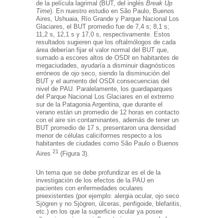
de la película lagrimal (BUT, del inglés
Break Up
Time
). En nuestro estudio en São Paulo, Buenos
Aires, Ushuaia, Río Grande y Parque Nacional Los
Glaciares, el BUT promedio fue de 7,4 s; 8,1 s;
11,2 s, 12,1 s y 17,0 s, respectivamente. Estos
resultados sugieren que los oftalmólogos de cada
área deberían fijar el valor normal del BUT que,
sumado a escores altos de OSDI en habitantes de
megaciudades, ayudaría a disminuir diagnósticos
erróneos de ojo seco, siendo la disminución del
BUT y el aumento del OSDI consecuencias del
nivel de PAU. Paralelamente, los guardaparques
del Parque Nacional Los Glaciares en el extremo
sur de la Patagonia Argentina, que durante el
verano están un promedio de 12 horas en contacto
con el aire sin contaminantes, además de tener un
BUT promedio de 17 s, presentaron una densidad
menor de células caliciformes respecto a los
habitantes de ciudades como São Paulo o Buenos
21
Aires
(Figura 3).
Un tema que se debe profundizar es el de la
investigación de los efectos de la PAU en
pacientes con enfermedades oculares
preexistentes (por ejemplo: alergia ocular, ojo seco
Sjögren y no Sjögren, úlceras, penfigoide, blefaritis,
etc.) en los que la superficie ocular ya posee