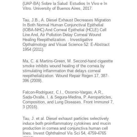
(UAP-BA) Sobre la Salud: Estudios In Vivo e In
Vitro. University of Buenos Aires, 2017.
Tau, J.B., A. Diesel Exhaust Decreases Migration
In Both Normal Human Conjunctival Epithelial
(IOBA-NHC) And Corneal Epithelial (HCLE) Cell
Line And, Air Pollution Delay Corneal Wound
Healing Reepithelization. . Investigative
Opthalmology and Visual Science 52: E-Abstract
1954 (2011).
Ma, C. & Martins-Green, M. Second-hand cigarette
smoke inhibits wound healing of the cornea by
stimulating inflammation that delays corneal
reepithelialization. Wound Repair Regen 17, 387-
396 (2009).
Falcon-Rodriguez, C.I., Osornio-Vargas, A.R.,
Sada-Ovalle, I. & Segura-Medina, P. Aeroparticles,
Composition, and Lung Diseases. Front Immunol 7,
3 (2016).
Tau, J. et al. Diesel exhaust particles selectively
induce both proinflammatory cytokines and mucin
production in cornea and conjunctiva human cell
lines. Invest Ophthalmol Vis Sci 54, 4759-4765