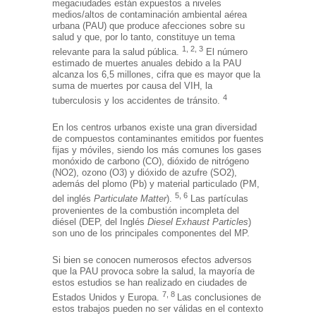
megaciudades están expuestos a niveles
medios/altos de contaminación ambiental aérea
urbana (PAU) que produce afecciones sobre su
salud y que, por lo tanto, constituye un tema
1, 2, 3
relevante para la salud pública.
El número
estimado de muertes anuales debido a la PAU
alcanza los 6,5 millones, cifra que es mayor que la
suma de muertes por causa del VIH, la
4
tuberculosis y los accidentes de tránsito.
En los centros urbanos existe una gran diversidad
de compuestos contaminantes emitidos por fuentes
fijas y móviles, siendo los más comunes los gases
monóxido de carbono (CO), dióxido de nitrógeno
(NO2), ozono (O3) y dióxido de azufre (SO2),
además del plomo (Pb) y material particulado (PM,
5, 6
del inglés
Particulate Matter
).
Las partículas
provenientes de la combustión incompleta del
diésel (DEP, del Inglés
Diesel Exhaust Particles
)
son uno de los principales componentes del MP.
Si bien se conocen numerosos efectos adversos
que la PAU provoca sobre la salud, la mayoría de
estos estudios se han realizado en ciudades de
7, 8
Estados Unidos y Europa.
Las conclusiones de
estos trabajos pueden no ser válidas en el contexto