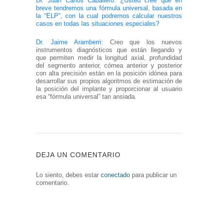
Dr. Juan Carlos Caballero: ¿Usted cree que en
breve tendremos una fórmula universal, basada en
la “ELP”, con la cual podremos calcular nuestros
casos en todas las situaciones especiales?
Dr. Jaime Aramberri
: Creo que los nuevos
instrumentos diagnósticos que están llegando y
que permiten medir la longitud axial, profundidad
del segmento anterior, córnea anterior y posterior
con alta precisión están en la posición idónea para
desarrollar sus propios algoritmos de estimación de
la posición del implante y proporcionar al usuario
esa “fórmula universal” tan ansiada.
DEJA UN COMENTARIO
Lo siento, debes estar
conectado
para publicar un
comentario.