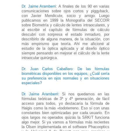
Dr. Jaime Aramberri
: A finales de los 90 en varias
comunicaciones sobre ojos cortos y piggyback,
con Javier Mendicute, socio y amigo. Luego
publicamos en 1999 la Monografía del SECOIR
sobre Biometría y cálculo de lentes intraoculares, y
al escribir el capítulo de fórmulas de cálculo
descubrí con sorpresa el estado inmaduro, por
describirlo de alguna manera, de la situación, con
más empirismo que teoría. Ahí me aficioné al
estudio de la óptica aplicada y al diseño óptico
siempre pensando en mejorar el cálculo de la lente
intraocular quirúrgica.
Dr. Juan Carlos Caballero: De las fórmulas
biométricas disponibles en los equipos, ¿Cuál sería
su preferencia en ojos normales y en situaciones
especiales?
Dr. Jaime Aramberri
: Si nos quedamos en las
fórmulas teóricas de 3ª y 4ª generación, de fácil
acceso para todos, yo destacaría la fórmula de
Haigis como la más «todoterreno. Eso sí con unas
constantes bien optimizadas por cada usuario. En
ojos largos no operados quizás la SRK/T funciona
algo mejor. Si ya vamos a fórmulas más recientes
la Olsen implementada en el software Phacooptics