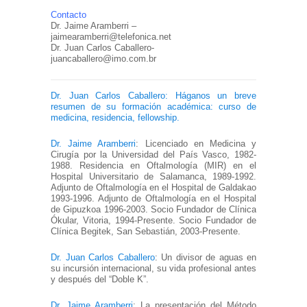
Contacto
Dr. Jaime Aramberri –
jaimearamberri@telefonica.net
Dr. Juan Carlos Caballero-
juancaballero@imo.com.br
Dr. Juan Carlos Caballero: Háganos un breve
resumen de su formación académica: curso de
medicina, residencia, fellowship.
Dr. Jaime Aramberri
: Licenciado en Medicina y
Cirugía por la Universidad del País Vasco, 1982-
1988. Residencia en Oftalmología (MIR) en el
Hospital Universitario de Salamanca, 1989-1992.
Adjunto de Oftalmología en el Hospital de Galdakao
1993-1996. Adjunto de Oftalmología en el Hospital
de Gipuzkoa 1996-2003. Socio Fundador de Clínica
Ókular, Vitoria, 1994-Presente. Socio Fundador de
Clínica Begitek, San Sebastián, 2003-Presente.
Dr. Juan Carlos Caballero
: Un divisor de aguas en
su incursión internacional, su vida profesional antes
y después del “Doble K”.
Dr. Jaime Aramberri
: La presentación del Método