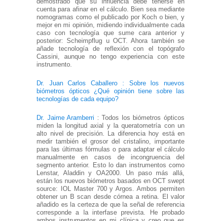
demostrado que su influencia debe tenerse en
cuenta para afinar en el cálculo. Bien sea mediante
nomogramas como el publicado por Koch o bien, y
mejor en mi opinión, midiendo individualmente cada
caso con tecnología que sume cara anterior y
posterior: Scheimpflug u OCT. Ahora también se
añade tecnología de reflexión con el topógrafo
Cassini, aunque no tengo experiencia con este
instrumento.
Dr. Juan Carlos Caballero : Sobre los nuevos
biómetros ópticos ¿Qué opinión tiene sobre las
tecnologías de cada equipo?
Dr. Jaime Aramberri
: Todos los biómetros ópticos
miden la longitud axial y la queratometría con un
alto nivel de precisión. La diferencia hoy está en
medir también el grosor del cristalino, importante
para las últimas fórmulas o para adaptar el cálculo
manualmente en casos de incongruencia del
segmento anterior. Esto lo dan instrumentos como
Lenstar, Aladdin y OA2000. Un paso más allá,
están los nuevos biómetros basados en OCT swept
source: IOL Master 700 y Argos. Ambos permiten
obtener un B scan desde córnea a retina. El valor
añadido es la certeza de que la señal de referencia
corresponde a la interfase prevista. He probado
ambos instrumentos en mi clínica y creo que es