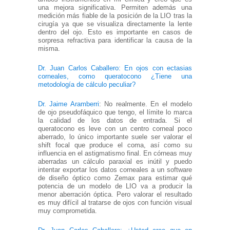
una mejora significativa. Permiten además una
medición más fiable de la posición de la LIO tras la
cirugía ya que se visualiza directamente la lente
dentro del ojo. Esto es importante en casos de
sorpresa refractiva para identificar la causa de la
misma.
Dr. Juan Carlos Caballero: En ojos con ectasias
corneales, como queratocono ¿Tiene una
metodología de cálculo peculiar?
Dr. Jaime Aramberri
: No realmente. En el modelo
de ojo pseudofáquico que tengo, el límite lo marca
la calidad de los datos de entrada. Si el
queratocono es leve con un centro corneal poco
aberrado, lo único importante suele ser valorar el
shift focal que produce el coma, así como su
influencia en el astigmatismo final. En córneas muy
aberradas un cálculo paraxial es inútil y puedo
intentar exportar los datos corneales a un software
de diseño óptico como Zemax para estimar qué
potencia de un modelo de LIO va a producir la
menor aberración óptica. Pero valorar el resultado
es muy difícil al tratarse de ojos con función visual
muy comprometida.