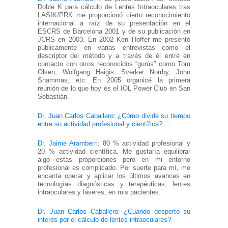
Doble K para cálculo de Lentes Intraoculares tras
LASIK/PRK me proporcionó cierto reconocimiento
internacional a raíz de su presentación en el
ESCRS de Barcelona 2001 y de su publicación en
JCRS en 2003. En 2002 Ken Hoffer me presentó
públicamente en varias entrevistas como el
descriptor del método y a través de él entré en
contacto con otros reconocidos “gurús” como Tom
Olsen, Wolfgang Haigis, Sverker Norrby, John
Shammas, etc. En 2005 organicé la primera
reunión de lo que hoy es el IOL Power Club en San
Sebastián.
Dr. Juan Carlos Caballero: ¿Cómo divide su tiempo
entre su actividad profesional y científica?
Dr. Jaime Aramberri
: 80 % actividad profesional y
20 % actividad científica. Me gustaría equilibrar
algo estas proporciones pero en mi entorno
profesional es complicado. Por suerte para mí, me
encanta operar y aplicar los últimos avances en
tecnologías diagnósticas y terapéuticas, lentes
intraoculares y láseres, en mis pacientes.
Dr. Juan Carlos Caballero: ¿Cuando despertó su
interés por el cálculo de lentes intraoculares?