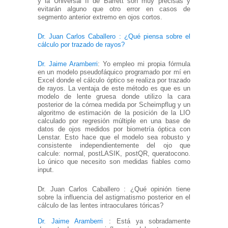
y la Universal II de Barrett son muy precisas y
evitarán alguno que otro error en casos de
segmento anterior extremo en ojos cortos.
Dr. Juan Carlos Caballero : ¿Qué piensa sobre el
cálculo por trazado de rayos?
Dr. Jaime Aramberri
: Yo empleo mi propia fórmula
en un modelo pseudofáquico programado por mí en
Excel donde el cálculo óptico se realiza por trazado
de rayos. La ventaja de este método es que es un
modelo de lente gruesa donde utilizo la cara
posterior de la córnea medida por Scheimpflug y un
algoritmo de estimación de la posición de la LIO
calculado por regresión múltiple en una base de
datos de ojos medidos por biometría óptica con
Lenstar. Esto hace que el modelo sea robusto y
consistente independientemente del ojo que
calcule: normal, postLASIK, postQR, queratocono.
Lo único que necesito son medidas fiables como
input.
Dr. Juan Carlos Caballero : ¿Qué opinión tiene
sobre la influencia del astigmatismo posterior en el
cálculo de las lentes intraoculares tóricas?
Dr. Jaime Aramberri
: Está ya sobradamente