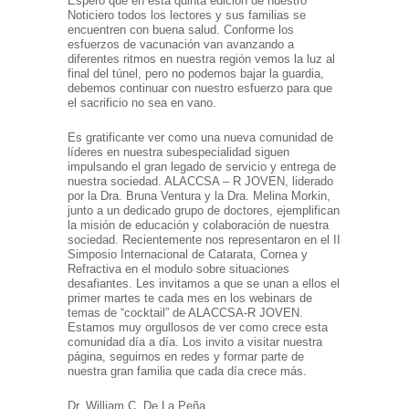
Espero que en esta quinta edición de nuestro
Noticiero todos los lectores y sus familias se
encuentren con buena salud. Conforme los
esfuerzos de vacunación van avanzando a
diferentes ritmos en nuestra región vemos la luz al
final del túnel, pero no podemos bajar la guardia,
debemos continuar con nuestro esfuerzo para que
el sacrificio no sea en vano.
Es gratificante ver como una nueva comunidad de
líderes en nuestra subespecialidad siguen
impulsando el gran legado de servicio y entrega de
nuestra sociedad. ALACCSA – R JOVEN, liderado
por la Dra. Bruna Ventura y la Dra. Melina Morkin,
junto a un dedicado grupo de doctores, ejemplifican
la misión de educación y colaboración de nuestra
sociedad. Recientemente nos representaron en el II
Simposio Internacional de Catarata, Cornea y
Refractiva en el modulo sobre situaciones
desafiantes. Les invitamos a que se unan a ellos el
primer martes te cada mes en los webinars de
temas de “cocktail” de ALACCSA-R JOVEN.
Estamos muy orgullosos de ver como crece esta
comunidad día a día. Los invito a visitar nuestra
página, seguirnos en redes y formar parte de
nuestra gran familia que cada día crece más.
Dr. William C. De La Peña