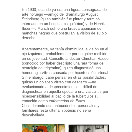
En 1930, cuando ya era una figura consagrada del
arte noruego —amigo del dramaturgo August
Strindberg (quien también fue pintor y terminó
internado en un hospital psiquiátrico) y de Henrik
Ibsen—, Munch sufrió una brusca aparición de
manchas negras que obstruían la visión de su ojo
derecho.
Aparentemente, ya tenía disminuida la visión en el
ojo izquierdo, probablemente por un golpe recibido
en su juventud. Consultó al doctor Christian Raeder
(conocido por haber descripto una rara forma de
neuralgia del trigémino), quien diagnosticó una
hemorragia vítrea causada por hipertensión arterial.
Sin embargo, cabe pensar en otras posibilidades:
quizás un colapso vítreo con desgarro —no
evolucionado a desprendimiento—, difícil de
diagnosticar en aquella época, o una vasculitis por
hipersensibilidad al bacilo de la tuberculosis,
conocida como
enfermedad de Eales
.
Considerando sus antecedentes personales y
familiares, esta última hipótesis no sería
descabellada.