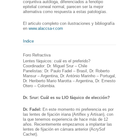
conjuntiva autóloga, diferenciados a fenotipo
epitelial corneal normal, parecen ser la mejor
alternativa como respuesta a estas patologías.
El articulo completo con ilustraciones y bibliografía
en
www.alaccsa-r.com
Indice
Foro Refractiva
Lentes fáquicos: cuál es el preferido?
Coordinador: Dr. Miguel Srur – Chile
Panelistas: Dr. Paulo Fadel – Brasil, Dr. Roberto
Mansur – Argentina, Dr. António Marinho – Portugal,
Dr. Heriberto Mario Marotta – Argentina, Dr. Ernesto
Otero – Colombia.
Dr. Srur: Cuál es su LIO fáquico de elección?
Dr. Fadel:
En este momento mi preferencia es por
las lentes de fijación iriana (Artiflex y Artisan), con
la que tenemos experiencia de hace más de 12
años. Recientemente empezamos a implantar las
lentes de fijación en cámara anterior (AcrySof
Cachet).