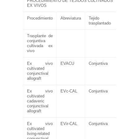
PROCEDIMIENTO DE TEJIDOS CULTIVADOS
EX VIVOS
Procedimiento
Abreviatura
Tejido
trasplantado
Trasplante de
conjuntiva
cultivada ex
vivo
Ex vivo
EVACU
Conjuntiva
cultivated
conjunctival
allograft
Ex vivo
EVc-CAL
Conjuntiva
cultivated
cadaveric
conjunctival
allograft
Ex vivo
EVir-CAL
Conjuntiva
cultivated
living-related
conjunctival