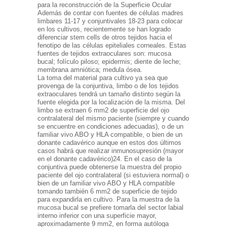
para la reconstrucción de la Superficie Ocular
Además de contar con fuentes de células madres
limbares 11-17 y conjuntivales 18-23 para colocar
en los cultivos, recientemente se han logrado
diferenciar stem cells de otros tejidos hacia el
fenotipo de las células epiteliales corneales. Estas
fuentes de tejidos extraoculares son: mucosa
bucal; folículo piloso; epidermis; diente de leche;
membrana amniótica; medula ósea.
La toma del material para cultivo ya sea que
provenga de la conjuntiva, limbo o de los tejidos
extraoculares tendrá un tamaño distinto según la
fuente elegida por la localización de la misma. Del
limbo se extraen 6 mm2 de superficie del ojo
contralateral del mismo paciente (siempre y cuando
se encuentre en condiciones adecuadas), o de un
familiar vivo ABO y HLA compatible, o bien de un
donante cadavérico aunque en estos dos últimos
casos habrá que realizar inmunosupresión (mayor
en el donante cadavérico)24. En el caso de la
conjuntiva puede obtenerse la muestra del propio
paciente del ojo contralateral (si estuviera normal) o
bien de un familiar vivo ABO y HLA compatible
tomando también 6 mm2 de superficie de tejido
para expandirla en cultivo. Para la muestra de la
mucosa bucal se prefiere tomarla del sector labial
interno inferior con una superficie mayor,
aproximadamente 9 mm2, en forma autóloga