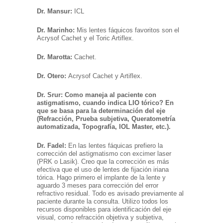
Dr. Mansur:
ICL
Dr. Marinho:
Mis lentes fáquicos favoritos son el
Acrysof Cachet y el Toric Artiflex.
Dr. Marotta:
Cachet.
Dr. Otero:
Acrysof Cachet y Artiflex.
Dr. Srur: Como maneja al paciente con
astigmatismo, cuando indica LIO tórico? En
que se basa para la determinación del eje
(Refracción, Prueba subjetiva, Queratometría
automatizada, Topografía, IOL Master, etc.).
Dr. Fadel:
En las lentes fáquicas prefiero la
corrección del astigmatismo con excimer laser
(PRK o Lasik). Creo que la corrección es más
efectiva que el uso de lentes de fijación iriana
tórica. Hago primero el implante de la lente y
aguardo 3 meses para corrección del error
refractivo residual. Todo es avisado previamente al
paciente durante la consulta. Utilizo todos los
recursos disponibles para identificación del eje
visual, como refracción objetiva y subjetiva,