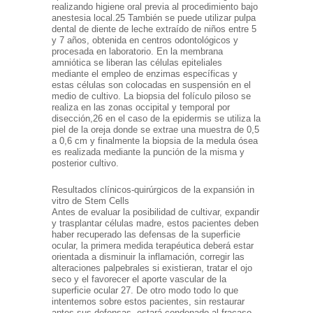
realizando higiene oral previa al procedimiento bajo
anestesia local.25 También se puede utilizar pulpa
dental de diente de leche extraído de niños entre 5
y 7 años, obtenida en centros odontológicos y
procesada en laboratorio. En la membrana
amniótica se liberan las células epiteliales
mediante el empleo de enzimas específicas y
estas células son colocadas en suspensión en el
medio de cultivo. La biopsia del folículo piloso se
realiza en las zonas occipital y temporal por
disección,26 en el caso de la epidermis se utiliza la
piel de la oreja donde se extrae una muestra de 0,5
a 0,6 cm y finalmente la biopsia de la medula ósea
es realizada mediante la punción de la misma y
posterior cultivo.
Resultados clínicos-quirúrgicos de la expansión in
vitro de Stem Cells
Antes de evaluar la posibilidad de cultivar, expandir
y trasplantar células madre, estos pacientes deben
haber recuperado las defensas de la superficie
ocular, la primera medida terapéutica deberá estar
orientada a disminuir la inflamación, corregir las
alteraciones palpebrales si existieran, tratar el ojo
seco y el favorecer el aporte vascular de la
superficie ocular 27. De otro modo todo lo que
intentemos sobre estos pacientes, sin restaurar
antes sus defensas, estará condenado al fracaso.