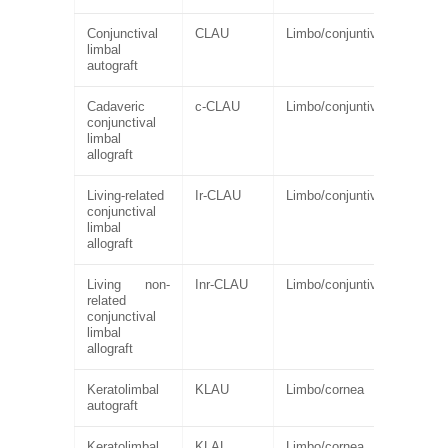
Conjunctival
CLAU
Limbo/conjuntiva
limbal
autograft
Cadaveric
c-CLAU
Limbo/conjuntiva
conjunctival
limbal
allograft
Living-related
Ir-CLAU
Limbo/conjuntiva
conjunctival
limbal
allograft
Living non-
Inr-CLAU
Limbo/conjuntiva
related
conjunctival
limbal
allograft
Keratolimbal
KLAU
Limbo/cornea
autograft
Keratolimbal
KLAL
Limbo/cornea