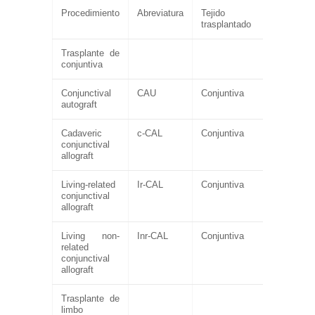
Procedimiento
Abreviatura
Tejido
trasplantado
Trasplante de
conjuntiva
Conjunctival
CAU
Conjuntiva
autograft
Cadaveric
c-CAL
Conjuntiva
conjunctival
allograft
Living-related
Ir-CAL
Conjuntiva
conjunctival
allograft
Living non-
Inr-CAL
Conjuntiva
related
conjunctival
allograft
Trasplante de
limbo