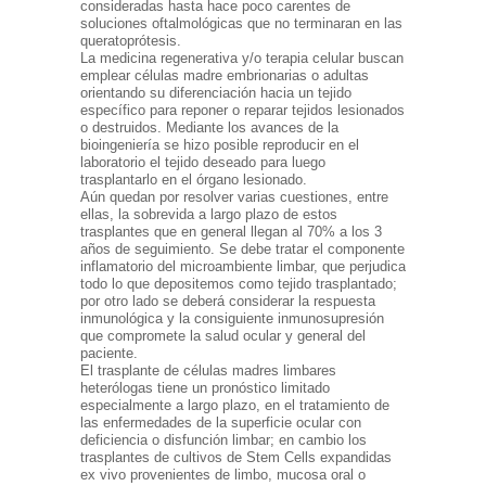
consideradas hasta hace poco carentes de
soluciones oftalmológicas que no terminaran en las
queratoprótesis.
La medicina regenerativa y/o terapia celular buscan
emplear células madre embrionarias o adultas
orientando su diferenciación hacia un tejido
específico para reponer o reparar tejidos lesionados
o destruidos. Mediante los avances de la
bioingeniería se hizo posible reproducir en el
laboratorio el tejido deseado para luego
trasplantarlo en el órgano lesionado.
Aún quedan por resolver varias cuestiones, entre
ellas, la sobrevida a largo plazo de estos
trasplantes que en general llegan al 70% a los 3
años de seguimiento. Se debe tratar el componente
inflamatorio del microambiente limbar, que perjudica
todo lo que depositemos como tejido trasplantado;
por otro lado se deberá considerar la respuesta
inmunológica y la consiguiente inmunosupresión
que compromete la salud ocular y general del
paciente.
El trasplante de células madres limbares
heterólogas tiene un pronóstico limitado
especialmente a largo plazo, en el tratamiento de
las enfermedades de la superficie ocular con
deficiencia o disfunción limbar; en cambio los
trasplantes de cultivos de Stem Cells expandidas
ex vivo provenientes de limbo, mucosa oral o