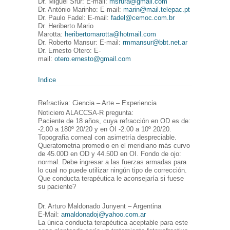
Dr. Miguel Srur: E-mail:
msrura@gmail.com
Dr. António Marinho: E-mail:
marin@mail.telepac.pt
Dr. Paulo Fadel: E-mail:
fadel@cemoc.com.br
Dr. Heriberto Mario
Marotta:
heribertomarotta@hotmail.com
Dr. Roberto Mansur: E-mail:
rmmansur@bbt.net.ar
Dr. Ernesto Otero: E-
mail:
otero.ernesto@gmail.com
Indice
Refractiva: Ciencia – Arte – Experiencia
Noticiero ALACCSA-R pregunta:
Paciente de 18 años, cuya refracción en OD es de:
-2.00 a 180º 20/20 y en OI -2.00 a 10º 20/20.
Topografia corneal con asimetría despreciable.
Queratometria promedio en el meridiano más curvo
de 45.00D en OD y 44.50D en OI. Fondo de ojo:
normal. Debe ingresar a las fuerzas armadas para
lo cual no puede utilizar ningún tipo de corrección.
Que conducta terapéutica le aconsejaría si fuese
su paciente?
Dr. Arturo Maldonado Junyent – Argentina
E-Mail:
amaldonadoj@yahoo.com.ar
La única conducta terapéutica aceptable para este