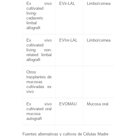
Ex vivo
EVir-LAL
Limbo/cornea
cultivated
living-
cadaveric
limbal
allograft
Ex vivo
EVInr-LAL
Limbo/cornea
cultivated
living non-
related limbal
allograft
Otros
trasplantes de
mucosas
cultivadas ex
vivo
Ex vivo
EVOMAU
Mucosa oral
cultivated oral
mucosa
autograft
Fuentes alternativas y cultivos de Células Madre