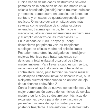
clínica varían desde casos destructivos severos
primarios de la población de células madre en la
aplasia hereditaria (aniridia) hasta traumas crónicos
y menores, como ocurre en usuarios de lentes de
contacto y en casos de queratoconjuntivitis por
rosácea. O incluso derivar en situaciones más
severas como resultado de cirugías oculares
reiteradas, traumas químicos, térmicos o
mecánicos; alteraciones inflamatorias autoinmunes
y el amplio espectro de las infecciones.1-2
En la década de 1980, Kenyon y Tseng
describieron por primera vez los trasplantes
autológos de células madre del epitelio limbar.
Posteriormente otros investigadores introdujeron
mejoras técnicas para tratar pacientes con
deficiencia total unilateral o parcial de células
madre limbares. Para llevar a cabo estos injertos,
usualmente el tejido donante se obtiene del ojo
contralateral sano, pero también se puede realizar
un aloinjerto limboconjuntival de donante vivo, ó un
aloinjerto queratolimbar cuando se obtiene del ojo
de un donante cadavérico.2
Con la incorporación de nuevos conocimientos y la
mejor comprensión acerca de los nichos de células
madre y su función, se desarrollaron técnicas de
expansión ex vivo a partir de la extracción de
pequeñas biopsias de tejidos limbar para su
posterior trasplante. Este enfoque fue demostrado