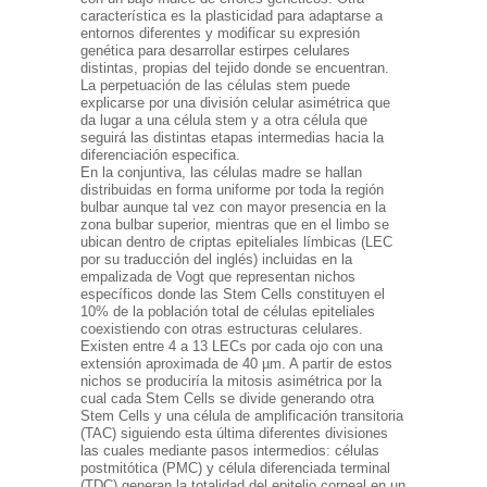
característica es la plasticidad para adaptarse a
entornos diferentes y modificar su expresión
genética para desarrollar estirpes celulares
distintas, propias del tejido donde se encuentran.
La perpetuación de las células stem puede
explicarse por una división celular asimétrica que
da lugar a una célula stem y a otra célula que
seguirá las distintas etapas intermedias hacia la
diferenciación especifica.
En la conjuntiva, las células madre se hallan
distribuidas en forma uniforme por toda la región
bulbar aunque tal vez con mayor presencia en la
zona bulbar superior, mientras que en el limbo se
ubican dentro de criptas epiteliales límbicas (LEC
por su traducción del inglés) incluidas en la
empalizada de Vogt que representan nichos
específicos donde las Stem Cells constituyen el
10% de la población total de células epiteliales
coexistiendo con otras estructuras celulares.
Existen entre 4 a 13 LECs por cada ojo con una
extensión aproximada de 40 µm. A partir de estos
nichos se produciría la mitosis asimétrica por la
cual cada Stem Cells se divide generando otra
Stem Cells y una célula de amplificación transitoria
(TAC) siguiendo esta última diferentes divisiones
las cuales mediante pasos intermedios: células
postmitótica (PMC) y célula diferenciada terminal
(TDC) generan la totalidad del epitelio corneal en un