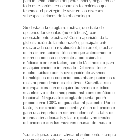
para la acomodación del profesional y negación de
todo este fantástico desarrollo tecnológico que
tenemos el privilegio de vivir en las diversas
subespecialidades de la oftalmología.
Se destaca la cirugía refractiva, que trata de
opciones funcionales (no estéticas), pero
esencialmente electivas! Con la aparición de la
globalización de la información, principalmente
relacionada con la revolución del internet, muchas
de las informaciones técnicas que anteriormente
serian de acceso solamente a profesionales
médicos bien orientados, son de fácil acceso para
cualquier paciente interesado. Debemos tener
mucho cuidado con la divulgación de avances
tecnológicos con contenido para atraer pacientes a
realizar procedimientos electivos. Garantías son
incompatibles con cualquier tratamiento médico,
sea electivo o de emergencia, así como estético o
funcional. Ninguna tecnología de punta, podrá
proporcionar 100% de garantías al paciente. Por lo
tanto, la educación consciente y ética del paciente
gana una importancia sin precedentes! La falta de
información adecuada y las expectativas irreales
del paciente son las mayores causas de fracaso.
“Curar algunas veces, aliviar el sufrimiento siempre
que posible, confortar siempre …”