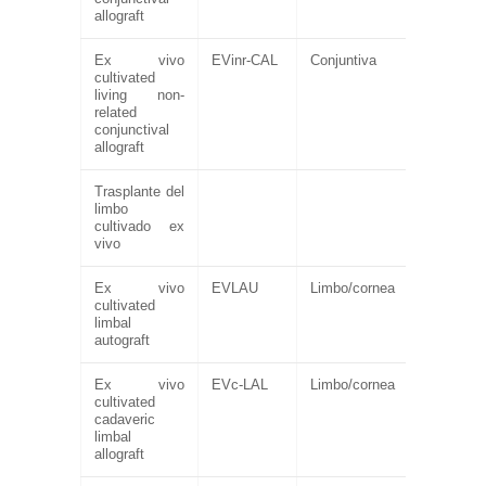
allograft
Ex vivo
EVinr-CAL
Conjuntiva
cultivated
living non-
related
conjunctival
allograft
Trasplante del
limbo
cultivado ex
vivo
Ex vivo
EVLAU
Limbo/cornea
cultivated
limbal
autograft
Ex vivo
EVc-LAL
Limbo/cornea
cultivated
cadaveric
limbal
allograft