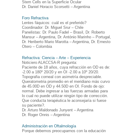
Stem Cells en la Superficie Ocular
Dr. Daniel Horacio Scorsetti – Argentina
Foro Refractiva
Lentes fáquicos: cuál es el preferido?
Coordinador: Dr. Miguel Srur – Chile
Panelistas: Dr. Paulo Fadel – Brasil, Dr. Roberto
Mansur – Argentina, Dr. António Marinho – Portugal,
Dr. Heriberto Mario Marotta – Argentina, Dr. Ernesto
Otero – Colombia
Refractiva: Ciencia – Arte – Experiencia
Noticiero ALACCSA-R pregunta:
Paciente de 18 años, cuya refracción en OD es de:
-2.00 a 180º 20/20 y en OI -2.00 a 10º 20/20.
Topografia corneal con asimetría despreciable.
Queratometria promedio en el meridiano más curvo
de 45.00D en OD y 44.50D en OI. Fondo de ojo:
normal. Debe ingresar a las fuerzas armadas para
lo cual no puede utilizar ningún tipo de corrección.
Que conducta terapéutica le aconsejaría si fuese
su paciente?.
Dr. Arturo Maldonado Junyent – Argentina
Dr. Roger Onnis – Argentina
Administración en Oftalmología
Porque debemos preocuparnos con la educación