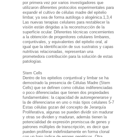
por primera vez por varios investigadores que
utilizaron diferentes protocolos experimentales para
expandir el cultivo de células madre del epitelio
limbar, ya sea de forma autóloga o alogénica.1,3,4
Las nuevas terapias celulares para restablecer la
visión están dirigidas a la reconstrucción de la
superficie ocular. Diferentes técnicas concernientes
a la obtención de progenitores celulares limbares,
conjuntivales, y equivalentes del epitelio oral, al
igual que la identificación de sus sustratos y capas
nutritivas relacionadas, representan una
prometedora contribución para la solución de estas
patologías.
Stem Cells
Dentro de los epitelios conjuntival y limbar se ha
demostrado la presencia de Células Madre (Stem
Cells) que se definen como células indiferenciadas
o poco diferenciadas que tienen dos propiedades
fundamentales: la capacidad de autoregenerarse y
la de diferenciarse en uno o más tipos celulares 5-7
Estas células gozan del concepto de Jerarquía
Proliferativa, algunas se pueden dividir sin madurar
y otras se dividen y maduran, además tienen la
potencialidad de expresión promiscua de genes y
patrones múltiples de transcripción, es decir que
pueden proliferar indefinidamente en forma clonal
con un bajo índice de errores genéticos. Otra