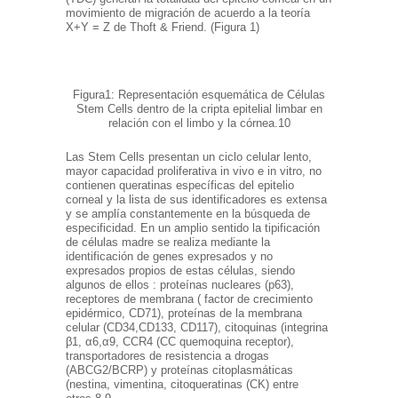
movimiento de migración de acuerdo a la teoría
X+Y = Z de Thoft & Friend. (Figura 1)
Figura1: Representación esquemática de Células
Stem Cells dentro de la cripta epitelial limbar en
relación con el limbo y la córnea.10
Las Stem Cells presentan un ciclo celular lento,
mayor capacidad proliferativa in vivo e in vitro, no
contienen queratinas específicas del epitelio
corneal y la lista de sus identificadores es extensa
y se amplía constantemente en la búsqueda de
especificidad. En un amplio sentido la tipificación
de células madre se realiza mediante la
identificación de genes expresados y no
expresados propios de estas células, siendo
algunos de ellos : proteínas nucleares (p63),
receptores de membrana ( factor de crecimiento
epidérmico, CD71), proteínas de la membrana
celular (CD34,CD133, CD117), citoquinas (integrina
β1, α6,α9, CCR4 (CC quemoquina receptor),
transportadores de resistencia a drogas
(ABCG2/BCRP) y proteínas citoplasmáticas
(nestina, vimentina, citoqueratinas (CK) entre