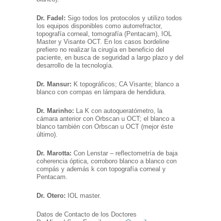
Dr. Fadel:
Sigo todos los protocolos y utilizo todos
los equipos disponibles como autorrefractor,
topografía corneal, tomografía (Pentacam), IOL
Master y Visante OCT. En los casos bordeline
prefiero no realizar la cirugía en beneficio del
paciente, en busca de seguridad a largo plazo y del
desarrollo de la tecnología.
Dr. Mansur:
K topográficos; CA Visante; blanco a
blanco con compas en lámpara de hendidura.
Dr. Marinho:
La K con autoqueratómetro, la
cámara anterior con Orbscan u OCT; el blanco a
blanco también con Orbscan u OCT (mejor éste
último).
Dr. Marotta:
Con Lenstar – reflectometría de baja
coherencia óptica, corroboro blanco a blanco con
compás y además k con topografía corneal y
Pentacam.
Dr. Otero:
IOL master.
Datos de Contacto de los Doctores