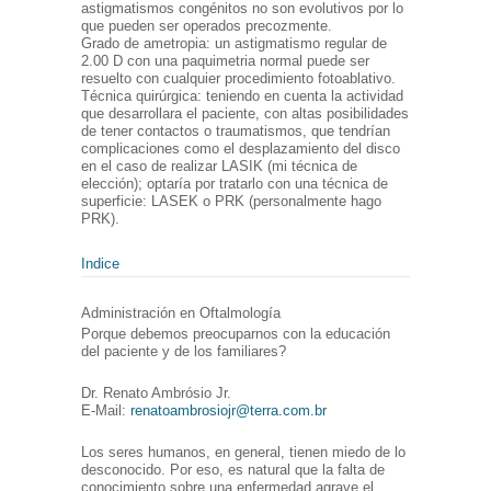
astigmatismos congénitos no son evolutivos por lo
que pueden ser operados precozmente.
Grado de ametropia: un astigmatismo regular de
2.00 D con una paquimetria normal puede ser
resuelto con cualquier procedimiento fotoablativo.
Técnica quirúrgica: teniendo en cuenta la actividad
que desarrollara el paciente, con altas posibilidades
de tener contactos o traumatismos, que tendrían
complicaciones como el desplazamiento del disco
en el caso de realizar LASIK (mi técnica de
elección); optaría por tratarlo con una técnica de
superficie: LASEK o PRK (personalmente hago
PRK).
Indice
Administración en Oftalmología
Porque debemos preocuparnos con la educación
del paciente y de los familiares?
Dr. Renato Ambrósio Jr.
E-Mail:
renatoambrosiojr@terra.com.br
Los seres humanos, en general, tienen miedo de lo
desconocido. Por eso, es natural que la falta de
conocimiento sobre una enfermedad agrave el