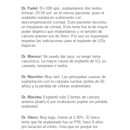
Dr. Fadel:
En 108 ojos, explantamos dos lentes
Artisan -25.00 esf. en el mismo paciente, pues el
endotelio estaba en sufrimiento con
descompensación corneal. Este paciente necesita
un trasplante de córnea. Esta lente fue la de mayor
poder dióptrico que implantamos y el tamaño de
cámara anterior era de 3mm. Por eso es importante
respetar las indicaciones para el implante de LIOs
fáquicas.
Dr. Mansur:
No puedo dar tasa, no tengo tanta
casuística. La mayor causa de explante de ICL es
catarata, temprana o tardía.
Dr. Marinho:
Muy raro. Las principales causas de
explantación son la catarata nuclear (arriba de 50
años) y la pérdida de células endoteliales.
Dr. Marotta:
Explanté sólo 2 lentes de cámara
anterior phakic-6 por ovalización pupilar sin pérdida
endotelial.
Dr. Otero:
Muy baja, menor al 1.00%. El único
lente que he explantado fue un PRL hace 4 años
por luxación al vítreo. Creo que es porque los