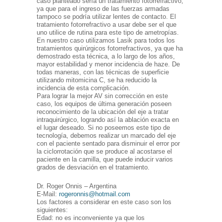
caso planteado sería un tratamiento fotorrefractivo,
ya que para el ingreso de las fuerzas armadas
tampoco se podría utilizar lentes de contacto. El
tratamiento fotorrefractivo a usar debe ser el que
uno utilice de rutina para este tipo de ametropías.
En nuestro caso utilizamos Lasik para todos los
tratamientos quirúrgicos fotorrefractivos, ya que ha
demostrado esta técnica, a lo largo de los años,
mayor estabilidad y menor incidencia de haze. De
todas maneras, con las técnicas de superficie
utilizando mitomicina C, se ha reducido la
incidencia de esta complicación.
Para lograr la mejor AV sin corrección en este
caso, los equipos de última generación poseen
reconocimiento de la ubicación del eje a tratar
intraquirúrgico, logrando así la ablación exacta en
el lugar deseado. Si no poseemos este tipo de
tecnología, debemos realizar un marcado del eje
con el paciente sentado para disminuir el error por
la ciclorrotación que se produce al acostarse el
paciente en la camilla, que puede inducir varios
grados de desviación en el tratamiento.
Dr. Roger Onnis – Argentina
E-Mail:
rogeronnis@hotmail.com
Los factores a considerar en este caso son los
siguientes:
Edad: no es inconveniente ya que los