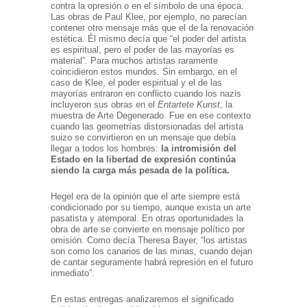
contra la opresión o en el símbolo de una época.
Las obras de Paul Klee, por ejemplo, no parecían
contener otro mensaje más que el de la renovación
estética. Él mismo decía que “el poder del artista
es espiritual, pero el poder de las mayorías es
material”. Para muchos artistas raramente
coincidieron estos mundos. Sin embargo, en el
caso de Klee, el poder espiritual y el de las
mayorías entraron en conflicto cuando los nazis
incluyeron sus obras en el
Entartete Kunst
, la
muestra de Arte Degenerado. Fue en ese contexto
cuando las geometrías distorsionadas del artista
suizo se convirtieron en un mensaje que debía
llegar a todos los hombres:
la intromisión
del
Estado en la libertad de expresión
continúa
siendo la carga más
pesada de la política
.
Hegel era de la opinión que el arte siempre está
condicionado por su tiempo, aunque exista un arte
pasatista y atemporal. En otras oportunidades la
obra de arte se convierte en mensaje político por
omisión. Como decía Theresa Bayer, “los artistas
son como los canarios de las minas, cuando dejan
de cantar seguramente habrá represión en el futuro
inmediato”.
En estas entregas analizaremos el significado