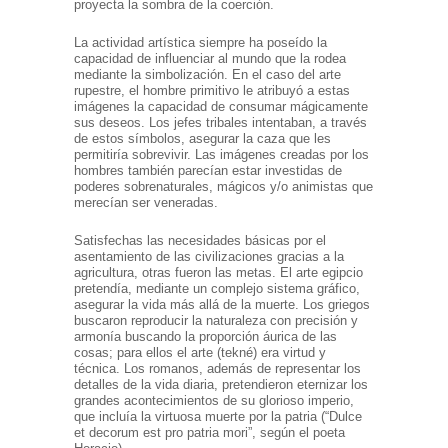
proyecta la sombra de la coerción.
La actividad artística siempre ha poseído la
capacidad de influenciar al mundo que la rodea
mediante la simbolización. En el caso del arte
rupestre, el hombre primitivo le atribuyó a estas
imágenes la capacidad de consumar mágicamente
sus deseos. Los jefes tribales intentaban, a través
de estos símbolos, asegurar la caza que les
permitiría sobrevivir. Las imágenes creadas por los
hombres también parecían estar investidas de
poderes sobrenaturales, mágicos y/o animistas que
merecían ser veneradas.
Satisfechas las necesidades básicas por el
asentamiento de las civilizaciones gracias a la
agricultura, otras fueron las metas. El arte egipcio
pretendía, mediante un complejo sistema gráfico,
asegurar la vida más allá de la muerte. Los griegos
buscaron reproducir la naturaleza con precisión y
armonía buscando la proporción áurica de las
cosas; para ellos el arte (tekné) era virtud y
técnica. Los romanos, además de representar los
detalles de la vida diaria, pretendieron eternizar los
grandes acontecimientos de su glorioso imperio,
que incluía la virtuosa muerte por la patria (“Dulce
et decorum est pro patria mori”, según el poeta