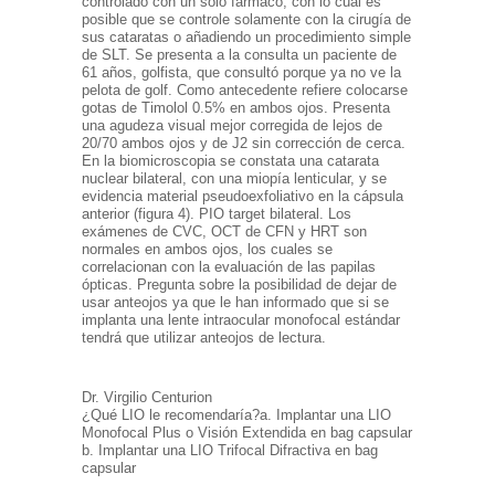
controlado con un solo fármaco, con lo cuál es
posible que se controle solamente con la cirugía de
sus cataratas o añadiendo un procedimiento simple
de SLT.
Se presenta a la consulta un paciente de
61 años, golfista, que consultó porque ya no ve la
pelota de golf. Como antecedente refiere colocarse
gotas de Timolol 0.5% en ambos ojos. Presenta
una agudeza visual mejor corregida de lejos de
20/70 ambos ojos y de J2 sin corrección de cerca.
En la biomicroscopia se constata una catarata
nuclear bilateral, con una miopía lenticular, y se
evidencia material pseudoexfoliativo en la cápsula
anterior (figura 4). PIO target bilateral. Los
exámenes de CVC, OCT de CFN y HRT son
normales en ambos ojos, los cuales se
correlacionan con la evaluación de las papilas
ópticas. Pregunta sobre la posibilidad de dejar de
usar anteojos ya que le han informado que si se
implanta una lente intraocular monofocal estándar
tendrá que utilizar anteojos de lectura.
Dr. Virgilio Centurion
¿Qué LIO le recomendaría?
a. Implantar una LIO
Monofocal Plus o Visión Extendida en bag capsular
b. Implantar una LIO Trifocal Difractiva en bag
capsular