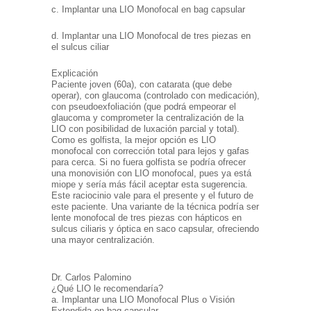
c. Implantar una LIO Monofocal en bag capsular
d. Implantar una LIO Monofocal de tres piezas en
el sulcus ciliar
Explicación
Paciente joven (60a), con catarata (que debe
operar), con glaucoma (controlado con medicación),
con pseudoexfoliación (que podrá empeorar el
glaucoma y comprometer la centralización de la
LIO con posibilidad de luxación parcial y total).
Como es golfista, la mejor opción es LIO
monofocal con corrección total para lejos y gafas
para cerca. Si no fuera golfista se podría ofrecer
una monovisión con LIO monofocal, pues ya está
miope y sería más fácil aceptar esta sugerencia.
Este raciocinio vale para el presente y el futuro de
este paciente. Una variante de la técnica podría ser
lente monofocal de tres piezas con hápticos en
sulcus ciliaris y óptica en saco capsular, ofreciendo
una mayor centralización.
Dr. Carlos Palomino
¿Qué LIO le recomendaría?
a. Implantar una LIO Monofocal Plus o Visión
Extendida en bag capsular