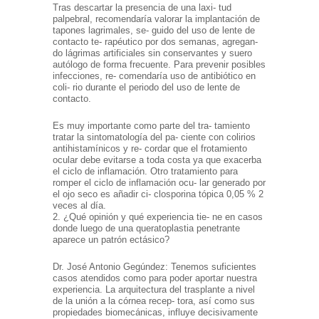
Tras descartar la presencia de una laxi- tud
palpebral, recomendaría valorar la implantación de
tapones lagrimales, se- guido del uso de lente de
contacto te- rapéutico por dos semanas, agregan-
do lágrimas artificiales sin conservantes y suero
autólogo de forma frecuente. Para prevenir posibles
infecciones, re- comendaría uso de antibiótico en
coli- rio durante el periodo del uso de lente de
contacto.
Es muy importante como parte del tra- tamiento
tratar la sintomatología del pa- ciente con colirios
antihistamínicos y re- cordar que el frotamiento
ocular debe evitarse a toda costa ya que exacerba
el ciclo de inflamación. Otro tratamiento para
romper el ciclo de inflamación ocu- lar generado por
el ojo seco es añadir ci- closporina tópica 0,05 % 2
veces al día.
2. ¿Qué opinión y qué experiencia tie- ne en casos
donde luego de una queratoplastia penetrante
aparece un patrón ectásico?
Dr. José Antonio Gegúndez: Tenemos suficientes
casos atendidos como para poder aportar nuestra
experiencia. La arquitectura del trasplante a nivel
de la unión a la córnea recep- tora, así como sus
propiedades biomecánicas, influye decisivamente