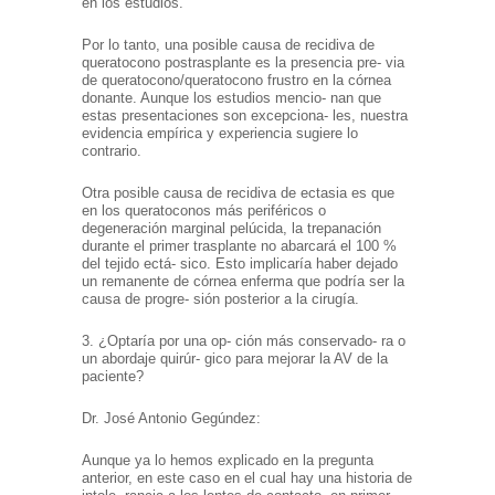
en los estudios.
Por lo tanto, una posible causa de recidiva de
queratocono postrasplante es la presencia pre- via
de queratocono/queratocono frustro en la córnea
donante. Aunque los estudios mencio- nan que
estas presentaciones son excepciona- les, nuestra
evidencia empírica y experiencia sugiere lo
contrario.
Otra posible causa de recidiva de ectasia es que
en los queratoconos más periféricos o
degeneración marginal pelúcida, la trepanación
durante el primer trasplante no abarcará el 100 %
del tejido ectá- sico. Esto implicaría haber dejado
un remanente de córnea enferma que podría ser la
causa de progre- sión posterior a la cirugía.
3. ¿Optaría por una op- ción más conservado- ra o
un abordaje quirúr- gico para mejorar la AV de la
paciente?
Dr. José Antonio Gegúndez:
Aunque ya lo hemos explicado en la pregunta
anterior, en este caso en el cual hay una historia de