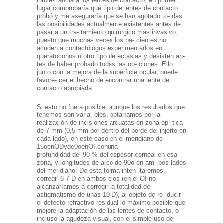
intole- rancia a los lentes de contacto, en primer
lugar comprobaría qué tipo de lentes de contacto
probó y me aseguraría que se han agotado to- das
las posibilidades actualmente existentes antes de
pasar a un tra- tamiento quirúrgico más invasivo,
puesto que muchas veces los pa- cientes no
acuden a contactólogos experimentados en
queratoconos u otro tipo de ectasias y desisten an-
tes de haber probado todas las op- ciones. Ello,
junto con la mejora de la superficie ocular, puede
favore- cer el hecho de encontrar una lente de
contacto apropiada.
Si esto no fuera posible, aunque los resultados que
tenemos son varia- bles, optaríamos por la
realización de incisiones arcuatas en zona óp- tica
de 7 mm (0,5 mm por dentro del borde del injerto en
cada lado), en este caso en el meridiano de
15oenODyde0oenOI,conuna
profundidad del 90 % del espesor corneal en esa
zona, y longitudes de arco de 90o en am- bos lados
del meridiano. De esta forma inten- taremos
corregir 6-7 D en ambos ojos (en el OI no
alcanzaríamos a corregir la totalidad del
astigmatismo de unas 10 D), al objeto de re- ducir
el defecto refractivo residual lo máximo posible que
mejore la adaptación de las lentes de contacto, o
incluso la agudeza visual, con el simple uso de