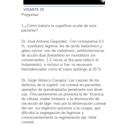
Preguntas
1.¿Cómo trataría la superficie ocular de esta
paciente?
Dr. José Antonio Gegúndez: Con ciclosporina 0,1
%, sustitutos lagrima- les de ácido hialurónico y
geles noctur- nos de carbómero, antihistamínicos
de acción dual (ketotifeno en monodosis sin
conservantes, 1-2 veces al día para reducir el
frotamiento), e incluso si fue- ra necesario
hemoderivados como el suero autólogo al 20 %
Dr. Jorge Velasco Casapía: Las causas de los
defectos de la superfi- cie corneal en pacientes
operados de queratoplastia penetrante son diver-
sas. Frecuentemente se presenta la de- ficiencia
de células madre limbares o la disminución de
secreción de lágri- mas por la denervación corneal
del ner- vio trigémino posterior a la cirugía, que
dificulta la segregación de lágrimas y
consecuentemente la regeneración epi- telial
corneal.