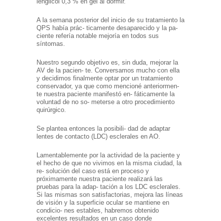
lenglicol 0,3 % en gel al dormir.
A la semana posterior del inicio de su tratamiento la
QPS había prác- ticamente desaparecido y la pa-
ciente refería notable mejoría en todos sus
síntomas.
Nuestro segundo objetivo es, sin duda, mejorar la
AV de la pacien- te. Conversamos mucho con ella
y decidimos finalmente optar por un tratamiento
conservador, ya que como mencioné anteriormen-
te nuestra paciente manifestó en- fáticamente la
voluntad de no so- meterse a otro procedimiento
quirúrgico.
Se plantea entonces la posibili- dad de adaptar
lentes de contacto (LDC) esclerales en AO.
Lamentablemente por la actividad de la paciente y
el hecho de que no vivimos en la misma ciudad, la
re- solución del caso está en proceso y
próximamente nuestra paciente realizará las
pruebas para la adap- tación a los LDC esclerales.
Si las mismas son satisfactorias, mejora las líneas
de visión y la superficie ocular se mantiene en
condicio- nes estables, habremos obtenido
excelentes resultados en un caso donde