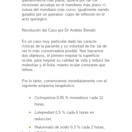
queratometría más plana, optaría por ha- cer
incisiones arcuatas en el meridiano más plano +/-
sutura del meridiano más curvo, igualmente siendo
guiados por un queratos- copio de reflexión en el
acto quirúrgico.
Resolución del Caso por Dr. Andrés Benatti
Es un caso muy particular dado las caracte-
rísticas de la paciente y su voluntad de tra- tar de
ser lo más conservadora posible. Nos trazamos
dos objetivos, el primero mejorar la superficie
ocular, para mejorar su calidad de vida y reducir las
molestias y el frota- miento ocular constante que
refiere.
Por lo tanto, comenzamos inmediatamente con el
siguiente esquema terapéutico:
Ciclosporina 0,05 % monodosis cada 12
horas,
Loteprednol 0,5 % cada 6 horas en
reducción,
Hialuronato de sodio 0,3 % cada 2 horas,