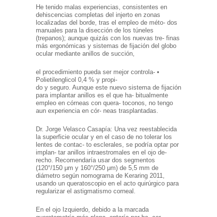
He tenido malas experiencias, consistentes en
dehiscencias completas del injerto en zonas
localizadas del borde, tras el empleo de méto- dos
manuales para la disección de los túneles
(trepanos); aunque quizás con los nuevas tre- finas
más ergonómicas y sistemas de fijación del globo
ocular mediante anillos de succión,
el procedimiento pueda ser mejor controla- •
Polietilenglicol 0,4 % y propi-
do y seguro. Aunque este nuevo sistema de fijación
para implantar anillos es el que ha- bitualmente
empleo en córneas con quera- toconos, no tengo
aun experiencia en cór- neas trasplantadas.
Dr. Jorge Velasco Casapía: Una vez reestablecida
la superficie ocular y en el caso de no tolerar los
lentes de contac- to esclerales, se podría optar por
implan- tar anillos intraestromales en el ojo de-
recho. Recomendaría usar dos segmentos
(120°/150 μm y 160°/250 μm) de 5,5 mm de
diámetro según nomograma de Keraring 2011,
usando un queratoscopio en el acto quirúrgico para
regularizar el astigmatismo corneal.
En el ojo Izquierdo, debido a la marcada