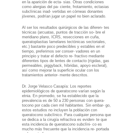
en la aparición de ecta- sias. Otras condiciones
como alergias del pa- ciente, frotamiento, ectasias
subclínicas inad- vertidas en córneas donantes
jóvenes, podrían jugar un papel no bien aclarado.
Al ser los resultados quirúrgicos de las diferen- tes
técnicas (arcuatas, puntos de tracción so- bre el
meridiano plano, ICRS, resecciones en cuña,
queratoplastias lamelares tectónicas sectoriales,
etc.) bastante poco predecibles y estables en el
tiempo, preferimos ser conser- vadores en un
principio y tratar el defecto re- fractivo mediante
diferentes tipos de lentes de contacto (rígidas, gas
permeables, piggyback, híbridas, apoyo escleral),
así como mejorar la superficie ocular con los
tratamientos anterior- mente descritos.
Dr. Jorge Velasco Casapía: Los reportes
epidemiológicos de queratocono varían según la
etnia. En promedio, se ha establecido que la
prevalencia es de 50 a 230 personas con quera-
tocono por cada cien mil habitantes. Sin embar- go,
estos estudios no incluyen la población con
queratocono subclínico. Para cualquier persona que
se dedica a la cirugía refractiva es eviden- te que
esta incidencia de queratocono subclíni- co es
mucho más frecuente que la incidencia re- portada