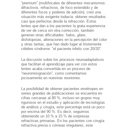
“premium” (multifocales de diferentes mecanismos:
difractivos, refractivos, de foco extendido y de
diferentes focos y poderes de adición), creó una
situación más exigente todavía: obtener resultados
casi que perfectos desde la refracción. Estos
lentes que dan a los pacientes la grata experiencia
de ver de cerca sin otra corrección, también
generan otras dificultades: halos,
glare
,
disfotopsias, alteraciones en la percepción del color
y otras tantas, que han dado lugar al tristemente
célebre síndrome: “el paciente infeliz con 20/20”.
La discusión sobre los procesos neuroadaptativos
que facilitan el aprendizaje para ver con estos
lentes acaba convertida en un proceso de
“neurorresignación”, como comentamos
jocosamente en nuestras reuniones.
La posibilidad de obtener pacientes emétropes en
series grandes de publicaciones se encuentra en
cifras cercanas al 80 %, incluso en grupos muy
rigurosos en el estudio y aplicación de tecnologías
de análisis y cirugía, este porcentaje está un poco
por encima del 90 %. Es decir, seguimos
obteniendo un 10 % a 15 % de sorpresas
refractivas primarias. En los pacientes con cirugía
refractiva previa o córneas irregulares, este