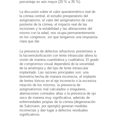
porcentaje es aún mayor (20 % a 35 %).
La discusión sobre el valor queratométrico real de
la córnea central, el estudio preoperatorio del
astigmatismo, el valor del astigmatismo de cara
posterior de la córnea, el impacto real de las
incisiones y la estabilidad y las alteraciones del
mismo con la edad, nos ocupa permanentemente
en los congresos, sin que tengamos una respuesta
clara que dar.
La presencia de defectos refractivos posteriores a
la facoemulsificación con lente intraocular altera la
visión de manera cuantitativa y cualitativa. El grado
de compromiso visual dependerá de la severidad
de la ametropía y del tipo de lente intraocular
implantado. Las razones principales son: una
biometría hecha de manera incorrecta, el implante
de lentes tóricos en el eje incorrecto o la excesiva
rotación de los mismos, la presencia de
astigmatismos mal calculados o irregulares,
aberraciones corneales altas o la presencia de ojo
seco de manera muy significativa, además de
enfermedades propias de la córnea (degeneración
de Salzmann, por ejemplo) generan medidas
incorrectas y dan lugar a defectos residuales
significativos.