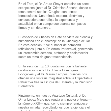
En el Foro, el Dr. Arturo Chayet coordina un panel
excepcional junto al Dr. Cristhian Sancho, donde el
tema central son las Cirugías con Lentes
Intraoculares. Una mirada experta, dinámica y
enriquecedora que refleja la experiencia y
actualidad en un campo que avanza con pasos
firmes y sin detenerse.
El espacio de Charlas de Café se viste de ciencia y
humanidad con el abordaje de la Oncología ocular.
En esta ocasión, tuve el honor de compartir
reflexiones junto al Dr. Arturo Irarrazaval, generando
un intercambio cercano, profundo y esclarecedor
sobre un tema de gran trascendencia.
En la sección Top 10, contamos con la brillante
colaboración de la Dra. Eliana Domingues
Gonçalves y el Dr. Mauro Campos, quienes nos
ofrecen una síntesis magistral sobre la Expectativa
Refractiva tras la Cirugía de Catarata y la Precisión
Biométrica.
Finalmente, en nuestro Apartado Cultural, el Dr.
Omar López Mato nos regala una nueva entrega —
la número XXII— que, como siempre, enriquece
nuestra mirada, recordándonos que la ciencia y el