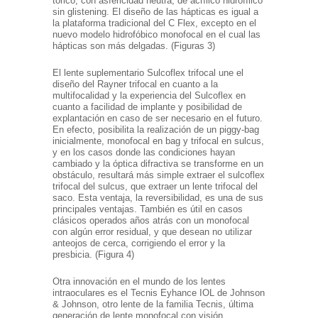
tórico, con asfericidad neutra, de acrílico hidrofílico
sin glistening. El diseño de las hápticas es igual a
la plataforma tradicional del C Flex, excepto en el
nuevo modelo hidrofóbico monofocal en el cual las
hápticas son más delgadas. (Figuras 3)
El lente suplementario Sulcoflex trifocal une el
diseño del Rayner trifocal en cuanto a la
multifocalidad y la experiencia del Sulcoflex en
cuanto a facilidad de implante y posibilidad de
explantación en caso de ser necesario en el futuro.
En efecto, posibilita la realización de un piggy-bag
inicialmente, monofocal en bag y trifocal en sulcus,
y en los casos donde las condiciones hayan
cambiado y la óptica difractiva se transforme en un
obstáculo, resultará más simple extraer el sulcoflex
trifocal del sulcus, que extraer un lente trifocal del
saco. Esta ventaja, la reversibilidad, es una de sus
principales ventajas. También es útil en casos
clásicos operados años atrás con un monofocal
con algún error residual, y que desean no utilizar
anteojos de cerca, corrigiendo el error y la
presbicia. (Figura 4)
Otra innovación en el mundo de los lentes
intraoculares es el Tecnis Eyhance IOL de Johnson
& Johnson, otro lente de la familia Tecnis, última
generación de lente monofocal con visión