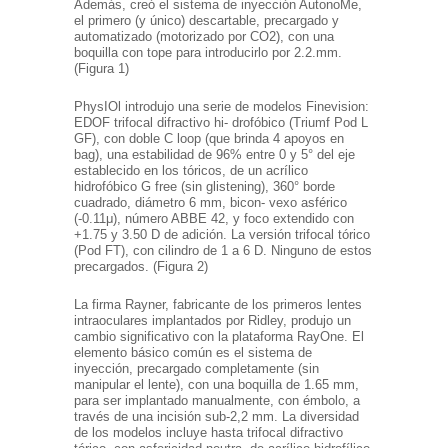
Además, creó el sistema de inyección AutonoMe,
el primero (y único) descartable, precargado y
automatizado (motorizado por CO2), con una
boquilla con tope para introducirlo por 2.2.mm.
(Figura 1)
PhysIOl introdujo una serie de modelos Finevision:
EDOF trifocal difractivo hi- drofóbico (Triumf Pod L
GF), con doble C loop (que brinda 4 apoyos en
bag), una estabilidad de 96% entre 0 y 5° del eje
establecido en los tóricos, de un acrílico
hidrofóbico G free (sin glistening), 360° borde
cuadrado, diámetro 6 mm, bicon- vexo asférico
(-0.11μ), número ABBE 42, y foco extendido con
+1.75 y 3.50 D de adición. La versión trifocal tórico
(Pod FT), con cilindro de 1 a 6 D. Ninguno de estos
precargados. (Figura 2)
La firma Rayner, fabricante de los primeros lentes
intraoculares implantados por Ridley, produjo un
cambio significativo con la plataforma RayOne. El
elemento básico común es el sistema de
inyección, precargado completamente (sin
manipular el lente), con una boquilla de 1.65 mm,
para ser implantado manualmente, con émbolo, a
través de una incisión sub-2,2 mm. La diversidad
de los modelos incluye hasta trifocal difractivo