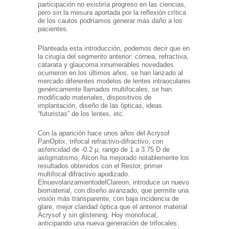
participación no existiría progreso en las ciencias,
pero sin la mesura aportada por la reflexión crítica
de los cautos podríamos generar más daño a los
pacientes.
Planteada esta introducción, podemos decir que en
la cirugía del segmento anterior: córnea, refractiva,
catarata y glaucoma innumerables novedades
ocurrieron en los últimos años, se han lanzado al
mercado diferentes modelos de lentes intraoculares
genéricamente llamados multifocales, se han
modificado materiales, dispositivos de
implantación, diseño de las ópticas, ideas
“futuristas” de los lentes, etc.
Con la aparición hace unos años del Acrysof
PanOptix, trifocal refractivo-difractivo, con
asfericidad de -0.2 μ, rango de 1 a 3.75 D de
astigmatismo, Alcon ha mejorado notablemente los
resultados obtenidos con el Restor, primer
multifocal difractivo apodizado.
ElnuevolanzamientodelClareon, introduce un nuevo
biomaterial, con diseño avanzado, que permite una
visión más transparente, con baja incidencia de
glare, mejor claridad óptica que el anterior material
Acrysof y sin glistening. Hoy monofocal,
anticipando una nueva generación de trifocales.