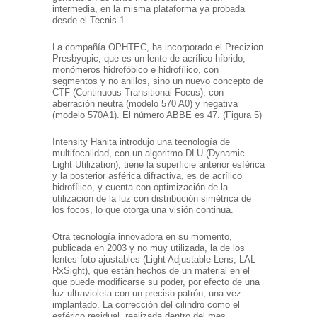
intermedia, en la misma plataforma ya probada
desde el Tecnis 1.
La compañía OPHTEC, ha incorporado el Precizion
Presbyopic, que es un lente de acrílico híbrido,
monómeros hidrofóbico e hidrofílico, con
segmentos y no anillos, sino un nuevo concepto de
CTF (Continuous Transitional Focus), con
aberración neutra (modelo 570 A0) y negativa
(modelo 570A1). El número ABBE es 47. (Figura 5)
Intensity Hanita introdujo una tecnología de
multifocalidad, con un algoritmo DLU (Dynamic
Light Utilization), tiene la superficie anterior esférica
y la posterior asférica difractiva, es de acrílico
hidrofílico, y cuenta con optimización de la
utilización de la luz con distribución simétrica de
los focos, lo que otorga una visión continua.
Otra tecnología innovadora en su momento,
publicada en 2003 y no muy utilizada, la de los
lentes foto ajustables (Light Adjustable Lens, LAL
RxSight), que están hechos de un material en el
que puede modificarse su poder, por efecto de una
luz ultravioleta con un preciso patrón, una vez
implantado. La corrección del cilindro como el
esférico residual, realizada dentro del mes