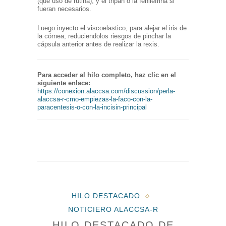
(que uso de rutina), y el tripan o la fenilefrina si
fueran necesarios.
Luego inyecto el viscoelastico, para alejar el iris de
la córnea, reduciendolos riesgos de pinchar la
cápsula anterior antes de realizar la rexis.
Para acceder al hilo completo, haz clic en el
siguiente enlace:
https://conexion.alaccsa.com/discussion/perla-
alaccsa-r-cmo-empiezas-la-faco-con-la-
paracentesis-o-con-la-incisin-principal
HILO DESTACADO
NOTICIERO ALACCSA-R
HILO DESTACADO DE