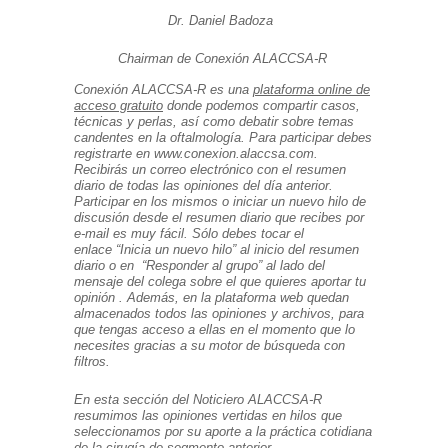
Dr. Daniel Badoza
Chairman de Conexión ALACCSA-R
Conexión
ALACCSA-R es una
plataforma online de
acceso gratuito
donde podemos compartir casos,
técnicas y perlas, así
como debatir sobre temas
candentes en la oftalmología
.
Para participar debes
registrarte en www.conexion.alaccsa.com.
Recibirás
un correo electrónico con el resumen
diario de todas las opiniones del día
anterior.
Participar en los mismos o iniciar un nuevo hilo de
discusión
desde el resumen diario que recibes por
e-mail es muy fácil. Sólo debes tocar el
enlace
“
Inicia un nuevo hilo
”
al inicio del resumen
diario o en
“
Responder al grupo
”
al lado del
mensaje del colega sobre el que quieres aportar tu
opinión
.
Además
,
en la plataforma web quedan
almacenados todos las opiniones y archivos, para
que tengas acceso a ellas en el momento que lo
necesites gracias a su motor de búsqueda con
filtros
.
En esta sección
del Noticiero ALACCSA-R
resumimos las opiniones vertidas en hilos que
seleccionamos por su aporte a la práctica cotidiana
de la cirugía
de segmento anterior
.