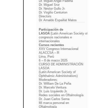
Dr. Miguel Angel Padilha
Dr. Miguel Srur
Dr. Nestor Gullo Jr.
Dr. Virgilio Centurion
Directors
Dr. Arnaldo Espaillat Matos
Participación de
LASOA
(Latin American Society of Ophthalmic Ad
congresos nacionales e
internacionales
Cursos recientes
XXV Congreso Internacional
ALACCSA – R
Lima, Perú
6 – 8 de marzo 2025
CURSO DE ADMINISTRACIÓN
LASOA
(Latin American Society of
Ophthalmic Administratiors)
Moderadores:
Dr. William De La Peña
Dr. Marcelo Ventura
Dr. Luis Izquierdo Jr.
Redes sociales en Oftalmología
Dr. Juan Carlos Serna
Mi marca personal en
Oftalmología