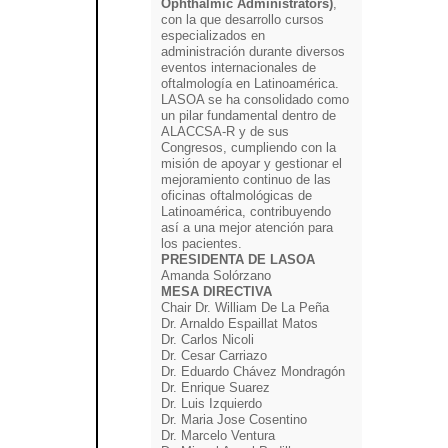
Ophthalmic Administrators)
,
con la que desarrollo cursos
especializados en
administración durante diversos
eventos internacionales de
oftalmología en Latinoamérica.
LASOA se ha consolidado como
un pilar fundamental dentro de
ALACCSA-R y de sus
Congresos, cumpliendo con la
misión de apoyar y gestionar el
mejoramiento continuo de las
oficinas oftalmológicas de
Latinoamérica, contribuyendo
así a una mejor atención para
los pacientes.
PRESIDENTA DE LASOA
Amanda Solórzano
MESA DIRECTIVA
Chair Dr. William De La Peña
Dr. Arnaldo Espaillat Matos
Dr. Carlos Nicoli
Dr. Cesar Carriazo
Dr. Eduardo Chávez Mondragón
Dr. Enrique Suarez
Dr. Luis Izquierdo
Dr. Maria Jose Cosentino
Dr. Marcelo Ventura