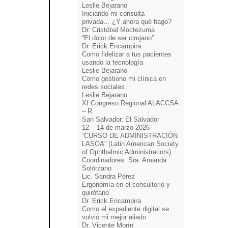
Leslie Bejarano
Iniciando mi consulta
privada…
¿Y ahora qué hago?
Dr. Cristóbal Moctezuma
“El dolor de ser cirujano”
Dr. Erick Encampira
Como fidelizar a tus pacientes
usando
la tecnología
Leslie Bejarano
Como gestiono mi clínica
en
redes sociales
Leslie Bejarano
XI Congreso Regional ALACCSA
– R
San Salvador, El Salvador
12 – 14 de marzo 2026
“CURSO DE ADMINISTRACIÓN
LASOA” (Latin American Society
of Ophthalmic Administratiors)
Coordinadores: Sra. Amanda
Solórzano
Lic. Sandra Pérez
Ergonomía en el consultorio y
quirófano
Dr. Erick Encampira
Como el expediente digital se
volvió mi mejor aliado
Dr. Vicente Morín