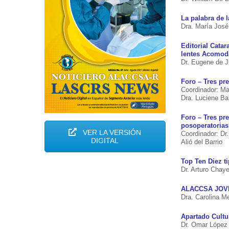
La palabra de l
Dra. María Jose
Editorial Catar
lentes Acomod
Dr. Eugene de 
Foro – Tres pr
Coordinador: Ma
Dra. Luciene Ba
Foro – Tres pr
posoperatorias
VER LA VERSIÓN
Coordinador: Dr
DIGITAL
Alió del Barrio
Top Ten Diez t
Dr. Arturo Chaye
ALACCSA JOVEN
Dra. Carolina M
Apartado Cultu
Dr. Omar López