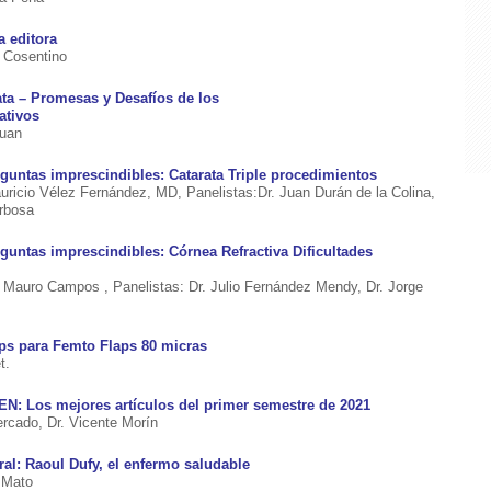
a editora
́ Cosentino
ata – Promesas y Desafíos de los
ativos
Juan
eguntas imprescindibles: Catarata Triple procedimientos
uricio Vélez Fernández, MD, Panelistas:Dr. Juan Durán de la Colina,
rbosa
eguntas imprescindibles: Córnea Refractiva Dificultades
. Mauro Campos , Panelistas: Dr. Julio Fernández Mendy, Dr. Jorge
ips para Femto Flaps 80 micras
t.
: Los mejores artículos del primer semestre de 2021
ercado, Dr. Vicente Morín
ral: Raoul Dufy, el enfermo saludable
 Mato