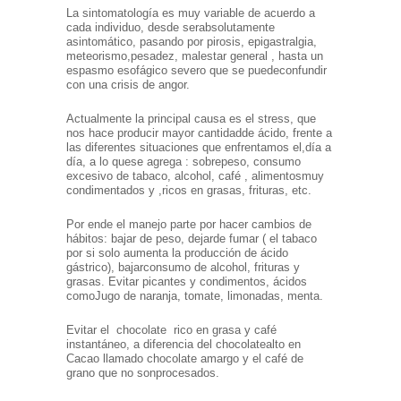
La sintomatología es muy variable de acuerdo a
cada individuo, desde ser
absolutamente
asintomático, pasando por pirosis, epigastralgia,
meteorismo,
pesadez, malestar general , hasta un
espasmo esofágico severo que se puede
confundir
con una crisis de angor.
Actualmente la principal causa es el stress, que
nos hace producir mayor cantidad
de ácido, frente a
las diferentes situaciones que enfrentamos el,día a
día, a lo que
se agrega : sobrepeso, consumo
excesivo de tabaco, alcohol, café , alimentos
muy
condimentados y ,ricos en grasas, frituras, etc.
Por ende el manejo parte por hacer cambios de
hábitos: bajar de peso, dejar
de fumar ( el tabaco
por si solo aumenta la producción de ácido
gástrico), bajar
consumo de alcohol, frituras y
grasas. Evitar picantes y condimentos, ácidos
como
Jugo de naranja, tomate, limonadas, menta.
Evitar el chocolate rico en grasa y café
instantáneo, a diferencia del chocolate
alto en
Cacao llamado chocolate amargo y el café de
grano que no son
procesados.