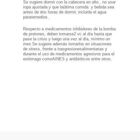
Se sugiere dormir con la cabecera en alto , no usar
ropa ajustada y que la
última comida y bebida sea
antes de dos horas de dormir, incluida el agua
para
remedios .
Respecto a medicamentos inhibidores de la bomba
de protones, deben tomarse
2 vc al día hasta que
pase la crisis y luego una vez al día, mínimo un
mes.
Se sugiere además tomarlos en situaciones
de stress, frente a trasgresiones
alimentarias y
durante el uso de medicamentos agresivos para el
estómago como
AINES y antibióticos entre otros.