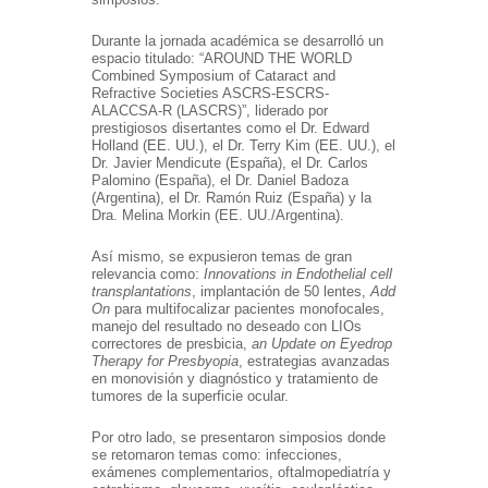
Durante la jornada académica se desarrolló un
espacio titulado: “AROUND THE WORLD
Combined Symposium of Cataract and
Refractive Societies ASCRS-ESCRS-
ALACCSA-R (LASCRS)”, liderado por
prestigiosos disertantes como el Dr. Edward
Holland (EE. UU.), el Dr. Terry Kim (EE. UU.), el
Dr. Javier Mendicute (España), el Dr. Carlos
Palomino (España), el Dr. Daniel Badoza
(Argentina), el Dr. Ramón Ruiz (España) y la
Dra. Melina Morkin (EE. UU./Argentina).
Así mismo, se expusieron temas de gran
relevancia como:
Innovations in Endothelial cell
transplantations
, implantación de 50 lentes,
Add
On
para multifocalizar pacientes monofocales,
manejo del resultado no deseado con LIOs
correctores de presbicia,
an Update on Eyedrop
Therapy for Presbyopia
, estrategias avanzadas
en monovisión y diagnóstico y tratamiento de
tumores de la superficie ocular.
Por otro lado, se presentaron simposios donde
se retomaron temas como: infecciones,
exámenes complementarios, oftalmopediatría y