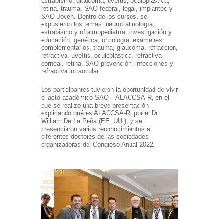
estrabismo, glaucoma, uveítis, oculoplástica,
retina, trauma, SAO federal, legal, implantec y
SAO Joven. Dentro de los cursos, se
expusieron los temas: neuroftalmología,
estrabismo y oftalmopediatría, investigación y
educación, genética, oncología, exámenes
complementarios, trauma, glaucoma, refracción,
refractiva, uveítis, oculoplástica, refractiva
corneal, retina, SAO prevención, infecciones y
refractiva intraocular.
Los participantes tuvieron la oportunidad de vivir
el acto académico SAO – ALACCSA-R, en el
que se realizó una breve presentación
explicando qué es ALACCSA-R, por el Dr.
William De La Peña (EE. UU.), y se
presenciaron varios reconocimientos a
diferentes doctores de las sociedades
organizadoras del Congreso Anual 2022.