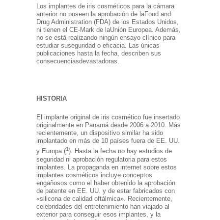
Los implantes de iris cosméticos para la cámara
anterior no poseen la aprobación de la
Food and
Drug Administration (FDA) de los Estados Unidos,
ni tienen el CE-Mark de la
Unión Europea. Además,
no se está realizando ningún ensayo clínico para
estudiar su
seguridad o eficacia. Las únicas
publicaciones hasta la fecha, describen sus
consecuencias
devastadoras.
HISTORIA
El implante original de iris cosmético fue insertado
originalmente en Panamá desde 2006 a 2010. Más
recientemente, un dispositivo similar ha sido
implantado en más de 10 países fuera de EE. UU.
1
y Europa (
). Hasta la fecha no hay estudios de
seguridad ni aprobación regulatoria para estos
implantes. La propaganda en internet sobre estos
implantes cosméticos incluye conceptos
engañosos como el haber obtenido la aprobación
de patente en EE. UU. y de estar fabricados con
«silicona de calidad oftálmica». Recientemente,
celebridades del entretenimiento han viajado al
exterior para conseguir esos implantes, y la