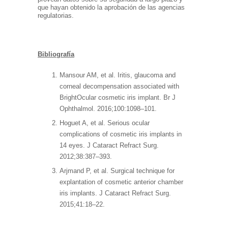
que hayan obtenido la aprobación de las agencias
regulatorias.
Bibliografía
Mansour AM, et al. Iritis, glaucoma and
corneal decompensation associated with
BrightOcular cosmetic iris implant. Br J
Ophthalmol. 2016;100:1098–101.
Hoguet A, et al. Serious ocular
complications of cosmetic iris implants in
14 eyes. J Cataract Refract Surg.
2012;38:387–393.
Arjmand P, et al. Surgical technique for
explantation of cosmetic anterior chamber
iris implants. J Cataract Refract Surg.
2015;41:18–22.