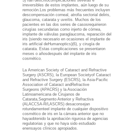
5) han descrito
complicaciones severas e
irreversibles de estos implantes, aún luego de su
remoción.
Los problemas más frecuentes incluyen
descompensación corneal, atrofia sectorial del
iris,
glaucoma, catarata y uveítis. Muchos de los
pacientes en las dos series de casos
requirieron
cirugías secundarias como injerto de córnea,
implante de válvulas para
glaucoma, reparación del
iris (siendo necesario en ocasiones el implante de
iris artificial de
Humanoptics)(6), y cirugía de
catarata. Estas complicaciones se presentaron
meses o años
después del implante de iris
cosmético.
La American Society of Cataract and Refractive
Surgery (ASCRS), la European Society
of Cataract
and Refractive Surgery (ESCRS), la Asia-Pacific
Association of Cataract and
Refractive
Surgeons (APACRS) y la Asociación
Latinoamericana de Cirujanos de
Catarata,
Segmento Anterior y Refractiva
(ALACCSA-R/LASCRS) desaconsejan
rotundamente
el implante de cualquier dispositivo
cosmético de iris en la cámara anterior que no
haya
obtenido la aprobación rigurosa de agencias
regulatorias y que no haya sido estudiado
en
ensayos clínicos apropiados.