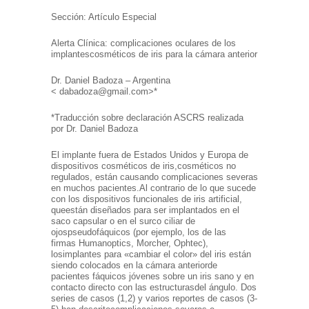
Sección: Artículo Especial
Alerta Clínica: complicaciones oculares de los
implantes
cosméticos de iris para la cámara anterior
Dr. Daniel Badoza – Argentina
<
dabadoza@gmail.com>*
*Traducción sobre declaración ASCRS realizada
por Dr. Daniel Badoza
El implante fuera de Estados Unidos y Europa de
dispositivos cosméticos de iris,
cosméticos no
regulados, están causando complicaciones severas
en muchos pacientes.
Al contrario de lo que sucede
con los dispositivos funcionales de iris artificial,
que
están diseñados para ser implantados en el
saco capsular o en el surco ciliar de
ojos
pseudofáquicos (por ejemplo, los de las
firmas Humanoptics, Morcher, Ophtec),
los
implantes para «cambiar el color» del iris están
siendo colocados en la cámara anterior
de
pacientes fáquicos jóvenes sobre un iris sano y en
contacto directo con las estructuras
del ángulo. Dos
series de casos (1,2) y varios reportes de casos (3-